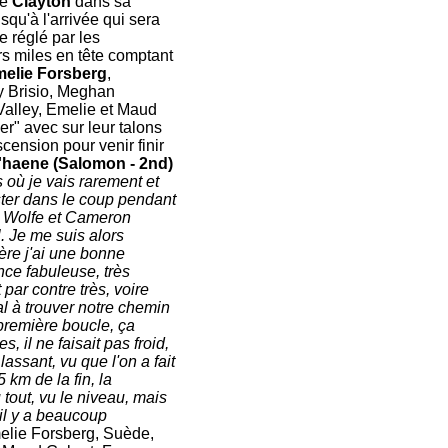
de
Clayton
dans sa
squ'à l'arrivée qui sera
e réglé par les
rs miles en tête comptant
elie Forsberg
,
ry Brisio, Meghan
Valley, Emelie et Maud
r" avec sur leur talons
ension pour venir finir
'haene (Salomon - 2nd)
 où je vais rarement et
ester dans le coup pendant
e Wolfe et Cameron
. Je me suis alors
ère j'ai une bonne
nce fabuleuse, très
 par contre très, voire
al à trouver notre chemin
 première boucle, ça
s, il ne faisait pas froid,
assant, vu que l'on a fait
 km de la fin, la
 tout, vu le niveau, mais
 il y a beaucoup
elie Forsberg, Suède,