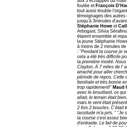
aux 3 échappés du matin 
foulée et
François D'Ha
tout aussi trouble l'orga
témoignages des autres 
jusqu'à 3minutes d'avance
Stéphanie Howe
et
Catl
Arbogast, Silvia Sérafin
étaient ensemble et repa
la jeune Stéphanie Howe.
à moins de 2 minutes de
:
"Pendant la course je se
cela a été très difficile
la première moitié. Nous
Clayton. À 7 miles de l' 
arraché pour aller cherc
période de repos. Cette 
familiale et très bonne en
trop rapidement!"
Maud G
avec le brouillard, ce qu
allait, le terrain était bi
mais le vent était présen
2 fois 2 boucles. C'était 
lassitude m'a pris. " "Je 
la course s'est assez bie
d'entraide. Le fait de pou