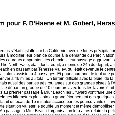
m pour F. D'Haene et M. Gobert, Heras
2
mps s'était installé sur La Californie avec de fortes précipitatio
eurs à modifier leur plan de course à la demande du Parc Nationa
 les coureurs empruntent les chemins, leur passage aggravant l'
 The North Face, était donc réduit, à moins de 24h du départ, à
 Beach en passant par Tenesse Valley, qui était devenue le centr
it alors assister à 4 passages. Et pour couronner le tout une pe
rriver à 46 miles au total. Un terrain difficile avec la pluie, de l
 mais aussi des parties très roulantes sur des grandes pistes à l
s le départ un groupe de 10 coureurs avec tous les favoris étai
s au premier passage à Miur Beach les 3 fuyard vont faire une 
uelques kilomètres plus loin au grand étonnement des quelques
statait un écart de 15 minutes accusé par les poursuivants et fa
ette situation va jeter le trouble un moment et même démobiliser
 Au passage à Miur Beach l'organisation fera alors refaire la p