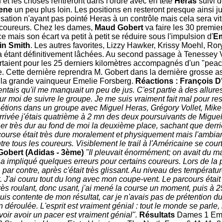
et les choses rentreront dans l'ordre avec en tête
Heras
suivi 
ene
un peu plus loin. Les positions en resteront presque ainsi ju
nisation n'ayant pas pointé Heras à un contrôle mais cela sera vit
coureurs. Chez les dames,
Maud Gobert
va faire les 30 premie
 mais son écart va petit à petit se réduire sous l'impulsion d'
Em
in Smith
. Les autres favorites, Lizzy Hawker, Krissy Moehl, Ro
ia étant définitivement lâchées. Au second passage à Tenessey 
rtaient pour les 25 derniers kilomètres accompagnés d'un "peace
 Cette dernière reprendra M. Gobert dans la dernière grosse asc
 la grande vainqueur Emelie Forsberg.
Réactions :
François D
ntais qu'il me manquait un peu de jus. C'est partie à des allures
 pour moi de suivre le groupe. Je me suis vraiment fait mal pour r
 étions dans un groupe avec Miguel Heras, Grégory Vollet, Mik
arrivée j'étais quatrième à 2 mn des deux poursuivants de Miguel
her très dur au fond de moi la deuxième place, sachant que derri
course était très dure moralement et physiquement mais l'ambia
tre tous les coureurs. Visiblement le trail à l'Américaine se court
obert (Adidas - 3ème)
"Il pleuvait énormément; on avait du m
i a impliqué quelques erreurs pour certains coureurs. Lors de la
en, par contre, après c'était très glissant. Au niveau des température
t. J'ai couru tout du long avec mon coupe-vent. Le parcours était l
très roulant, donc usant, j'ai mené la course un moment, puis à 25
suis contente de mon résultat, car je n'avais pas de prétention du
n déroulée. L'esprit est vraiment génial : tout le monde se parle,
voir avoir un pacer est vraiment génial".
Résultats
Dames
1 Em