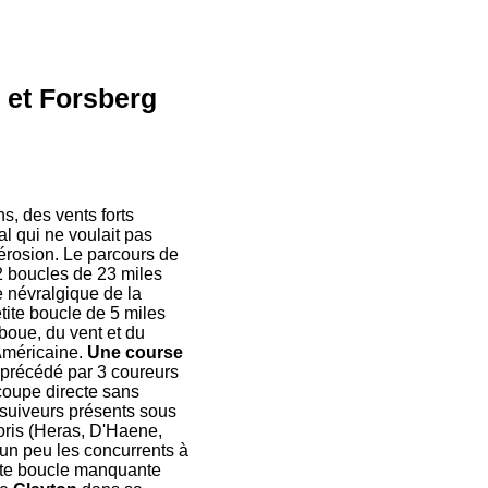
 et Forsberg
ns, des vents forts
l qui ne voulait pas
érosion. Le parcours de
 2 boucles de 23 miles
e névralgique de la
tite boucle de 5 miles
a boue, du vent et du
'Américaine.
Une course
t précédé par 3 coureurs
coupe directe sans
 suiveurs présents sous
voris (Heras, D'Haene,
 un peu les concurrents à
etite boucle manquante