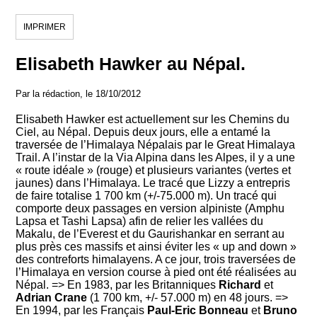
IMPRIMER
Elisabeth Hawker au Népal.
Par la rédaction, le 18/10/2012
Elisabeth Hawker est actuellement sur les Chemins du
Ciel, au Népal. Depuis deux jours, elle a entamé la
traversée de l’Himalaya Népalais par le Great Himalaya
Trail. A l’instar de la Via Alpina dans les Alpes, il y a une
« route idéale » (rouge) et plusieurs variantes (vertes et
jaunes) dans l’Himalaya. Le tracé que Lizzy a entrepris
de faire totalise 1 700 km (+/-75.000 m). Un tracé qui
comporte deux passages en version alpiniste (Amphu
Lapsa et Tashi Lapsa) afin de relier les vallées du
Makalu, de l’Everest et du Gaurishankar en serrant au
plus près ces massifs et ainsi éviter les « up and down »
des contreforts himalayens. A ce jour, trois traversées de
l’Himalaya en version course à pied ont été réalisées au
Népal. => En 1983, par les Britanniques
Richard
et
Adrian Crane
(1 700 km, +/- 57.000 m) en 48 jours. =>
En 1994, par les Français
Paul-Eric Bonneau
et
Bruno