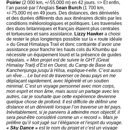
Poirier
(2 000 km, +/-55.000 m) en 42 jours. => Et enfin,
l’an passé par l’Anglais
Sean Burch
(1 700 km,
+/-75.000 m) en 49 jours. Des distances, des dénivelés
et des durées différents dus aux itinéraires dictés par les
conditions météorologiques et politiques. Les traversées
des duos britanniques et français étaient plus centrales
et tortueuses et sans assistance.
Lizzy Hawker
a choisi
de rester le plus longtemps possible sur la « route idéale
» du Great Himalaya Trail et donc contrainte d’avoir une
assistance pour franchir les hauts cols du Khumbu qui
nécessite un équipement lourd et la présence de guides
népalais.
« Mon projet est de suivre le GHT (Great
Himalay Trait) d’Est en Ouest, du Camp de Base du
Kanchenjunga jusqu’à Hilsa, explique-t-elle. C’est aussi
un rêve… Le but est de traverser ce beau pays en me
déplaçant rapidement, avec légèreté et un soutien
minimal. C’est un voyage personnel avec mon corps,
mon esprit et mon âme, mais aussi un partage avec les
autres, car je souhaite que cette expérience devienne
quelque chose de profond. Il est difficile de définir une
distance et un dénivelé lorsque l’on traverse un tel pays.
Inévitablement, si je parviens à atteindre mon objectif, il
sera peut-être considéré comme un « record ». Mais je
préfère qu’il soit jugé sur l'élégance et l'esprit du voyage.
« Sky Dance »
est le nom du projet et c’est un voyage