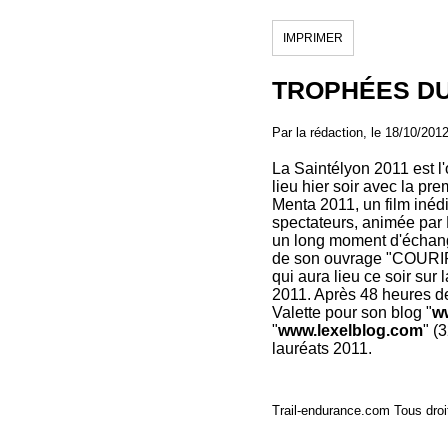
IMPRIMER
TROPHÉES DU
Par la rédaction, le 18/10/201
La Saintélyon 2011 est l'
lieu hier soir avec la pre
Menta 2011, un film inéd
spectateurs, animée par 
un long moment d'échange
de son ouvrage "COURIR
qui aura lieu ce soir sur
2011. Après 48 heures d
Valette pour son blog "
w
"
www.lexelblog.com
" (
lauréats 2011.
Trail-endurance.com Tous droi