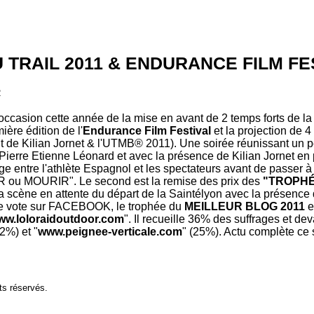
 TRAIL 2011 & ENDURANCE FILM FE
2
occasion cette année de la mise en avant de 2 temps forts de la
mière édition de l'
Endurance Film Festival
et la projection de 4
it de Kilian Jornet & l'UTMB® 2011). Une soirée réunissant un 
Pierre Etienne Léonard et avec la présence de Kilian Jornet en 
 entre l'athlète Espagnol et les spectateurs avant de passer 
 ou MOURIR". Le second est la remise des prix des
"TROPHÉ
 la scène en attente du départ de la Saintélyon avec la présence 
e vote sur FACEBOOK, le trophée du
MEILLEUR BLOG 2011
e
ww.loloraidoutdoor.com
". Il recueille 36% des suffrages et de
32%) et "
www.peignee-verticale.com
" (25%). Actu complète ce 
ts réservés.