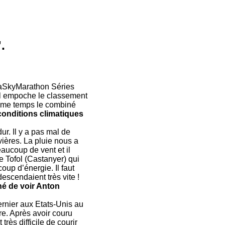
.
aSkyMarathon Séries
 il empoche le classement
 même temps le combiné
conditions climatiques
ur. Il y a pas mal de
ivières. La pluie nous a
aucoup de vent et il
e Tofol (Castanyer) qui
up d’énergie. Il faut
descendaient très vite !
é de voir Anton
ernier aux Etats-Unis au
ère. Après avoir couru
rès difficile de courir