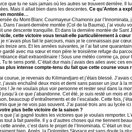
ce que tu ne sais jamais où les autres se trouvent derrière. Il l
es. Mais il allait bien dans les descentes.
Ce qu’Anton a expli
rt en montée…
aversée du Mont-Blanc Courmayeur-Chamonix par l’Innominata, j
. Dans l’avant-dernière montée (Col de la Bauma), j’ai voulu vo
fait une descente tranquille. Et dans la dernière montée de Sant Jor
icile, cette victoire vous tenait-elle particulièrement à cœur
je n’avais plus fait le parcours, mais je le connaissais par cœur. J
s treize ans. Et les années suivantes, je l’ai fait une quarantain
e gardé avec ma sœur et mon père le troisième refuge du parcours
l’ambiance était extraordinaire ! Sous une météo comme ça, pour l
 Tu te sens porté. C’était dur mais j’avais des ailes avec ces 
 pas plus intense compte-tenu du fait que cette course vous 
’ai courue, je revenais du Kilimandjaro et j’étais blessé. J’avai
er, j’avais enchaîné deux mois et demi sans passer un jour à la
ions ! Je ne voulais plus voir personne et rester seul dans la mo
 jusqu’à ce que j’abandonne. Cet été, je suis resté un mois et 
on, beaucoup d’entraînements et de l’escalade. Cette fois, j’étai
’amis que je ne vois pas souvent. J’ai passé trois ans au lycée ic
votre plus belle victoire de la saison ?
 que j’ai gagné toutes les victoires que je voulais remporter. L
us tout à fait pareille. Il y a d’autres choses qui me tiennent be
ette année, c’est dans le projet de l’Innominata. C’était un truc 
 vraiment bien. Après, la Dolomites Skyrace est sans doute la plus