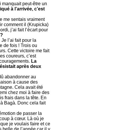
ui manquait peut-être un
qué à l’arrivée, c’est
e me sentais vraiment
ir comment il (Krupicka)
di, j’ai fait l’écart pour
 ?
e l’ai fait pour la
e de fois ! Trois ou
. Cette victoire me fait
es coureurs, c’est
encouragements.
La
résistait après deux
s dû abandonner au
 maison à cause des
ntagne. Cela avait été
demi chez moi à faire des
s frais dans la tête. En
i à Bagà. Donc cela fait
’émotion de passer la
aucoup à cœur. Là où je
que je voulais faire et ce
 belle de l’année car il y