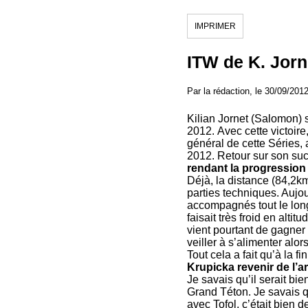
IMPRIMER
ITW de K. Jorne
Par la rédaction, le 30/09/201
Kilian Jornet (Salomon) s
2012.
Avec cette victoir
général de cette Séries,
2012.
Retour sur son su
rendant la progression t
Déjà, la distance (84,2km
parties techniques. Aujour
accompagnés tout le long.
faisait très froid en alt
vient pourtant de gagner
veiller à s’alimenter alor
Tout cela a fait qu’à la fi
Krupicka revenir de l’a
Je savais qu’il serait b
Grand Téton. Je savais qu’
avec Tofol, c’était bien d