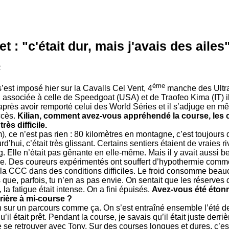
t : "c'était dur, mais j'avais des ailes"
2
ème
’est imposé hier sur la Cavalls Cel Vent, 4
manche des Ultr
e, associée à celle de Speedgoat (USA) et de Traofeo Kima (IT)
 après avoir remporté celui des World Séries et il s’adjuge en
ccès.
Kilian, comment avez-vous appréhendé la course, les 
rès difficile.
), ce n’est pas rien : 80 kilomètres en montagne, c’est toujours d
d’hui, c’était très glissant. Certains sentiers étaient de vraies r
 Elle n’était pas gênante en elle-même. Mais il y avait aussi be
itude. Des coureurs expérimentés ont souffert d’hypothermie comm
 la CCC dans des conditions difficiles. Le froid consomme beauco
s que, parfois, tu n’en as pas envie. On sentait que les réserves 
n, la fatigue était intense. On a fini épuisés.
Avez-vous été étonn
rrière à mi-course ?
ien sur un parcours comme ça. On s’est entraîné ensemble l’été d
il était prêt. Pendant la course, je savais qu’il était juste derri
e se retrouver avec Tony. Sur des courses longues et dures, c’est t