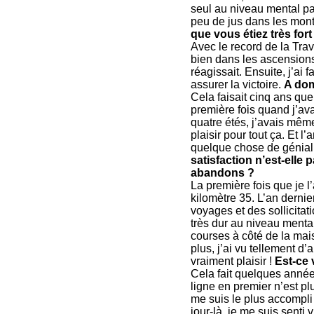
seul au niveau mental par
peu de jus dans les monté
que vous étiez très fo
Avec le record de la Tr
bien dans les ascensions
réagissait. Ensuite, j’ai 
assurer la victoire.
A dom
Cela faisait cinq ans que 
première fois quand j’avai
quatre étés, j’avais mêm
plaisir pour tout ça. Et 
quelque chose de génial.
satisfaction n’est-elle
abandons ?
La première fois que je l
kilomètre 35. L’an derni
voyages et des sollicitat
très dur au niveau mental
courses à côté de la mais
plus, j’ai vu tellement d
vraiment plaisir !
Est-ce 
Cela fait quelques années
ligne en premier n’est pl
me suis le plus accompli c
jour-là, je me suis senti