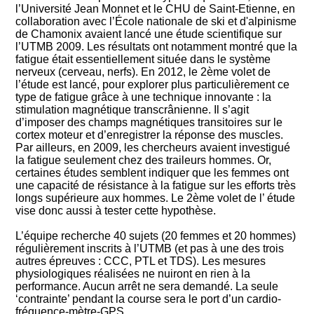
l’Université Jean Monnet et le CHU de Saint-Etienne, en
collaboration avec l’École nationale de ski et d'alpinisme
de Chamonix avaient lancé une étude scientifique sur
l’UTMB 2009. Les résultats ont notamment montré que la
fatigue était essentiellement située dans le système
nerveux (cerveau, nerfs). En 2012, le 2ème volet de
l’étude est lancé, pour explorer plus particulièrement ce
type de fatigue grâce à une technique innovante : la
stimulation magnétique transcrânienne. Il s’agit
d’imposer des champs magnétiques transitoires sur le
cortex moteur et d’enregistrer la réponse des muscles.
Par ailleurs, en 2009, les chercheurs avaient investigué
la fatigue seulement chez des traileurs hommes. Or,
certaines études semblent indiquer que les femmes ont
une capacité de résistance à la fatigue sur les efforts très
longs supérieure aux hommes. Le 2ème volet de l’ étude
vise donc aussi à tester cette hypothèse.
L’équipe recherche 40 sujets (20 femmes et 20 hommes)
régulièrement inscrits à l’UTMB (et pas à une des trois
autres épreuves : CCC, PTL et TDS). Les mesures
physiologiques réalisées ne nuiront en rien à la
performance. Aucun arrêt ne sera demandé. La seule
‘contrainte’ pendant la course sera le port d’un cardio-
fréquence-mètre-GPS.