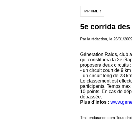
IMPRIMER
5e corrida des
Par la rédaction, le 26/01/200
Géneration Raids, club af
qui constituera la 3e ét
proposera deux circuits :
- un circuit court de 9 
- un circuit long de 23 
Le classement est effect
participants. Temps max d
10 points. En cas de dé
dépassée.
Plus d'infos :
www.gener
Trail-endurance.com Tous droi