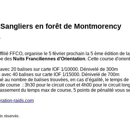
 Sangliers en forêt de Montmorency
9
filié FFCO, organise le 5 février prochain la 5 ème édition de l
ape des
Nuits Franciliennes d'Orientation
. Cette course d'orien
km avec 20 balises sur carte IOF 1/10000. Dénivelé de 300m
km avec 40 balises sur carte IOF 1/15000. Dénivelé de 700m
ué au nombre de balises trouvées, en cas d’égalité, le temps de
e course : 3h30 pour le circuit court et 4h00 pour le circuit l
passement du temps max de course, 5 points de pénalité vous s
ation-raids.com
ts réservés.