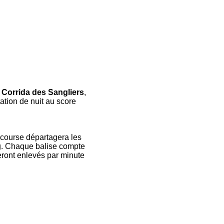
a
Corrida des Sangliers
,
tation de nuit au score
 course départagera les
ong. Chaque balise compte
eront enlevés par minute