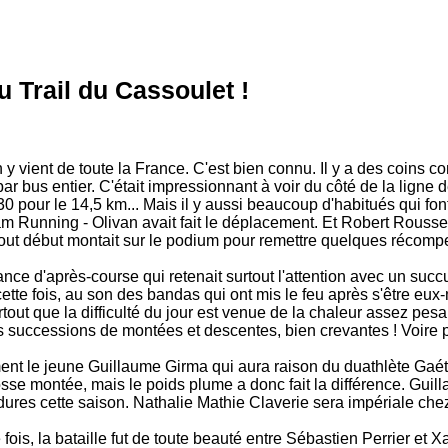
u Trail du Cassoulet !
 y vient de toute la France. C'est bien connu. Il y a des coins
r bus entier. C'était impressionnant à voir du côté de la ligne d
30 pour le 14,5 km... Mais il y aussi beaucoup d'habitués qui fon
m Running - Olivan avait fait le déplacement. Et Robert Roussez
tout début montait sur le podium pour remettre quelques récomp
nce d'après-course qui retenait surtout l'attention avec un succ
ette fois, au son des bandas qui ont mis le feu après s'être eu
rtout que la difficulté du jour est venue de la chaleur assez pesa
es successions de montées et descentes, bien crevantes ! Voire p
ement le jeune Guillaume Girma qui aura raison du duathlète Gaé
osse montée, mais le poids plume a donc fait la différence. Guil
ures cette saison. Nathalie Mathie Claverie sera impériale chez
fois, la bataille fut de toute beauté entre Sébastien Perrier et X