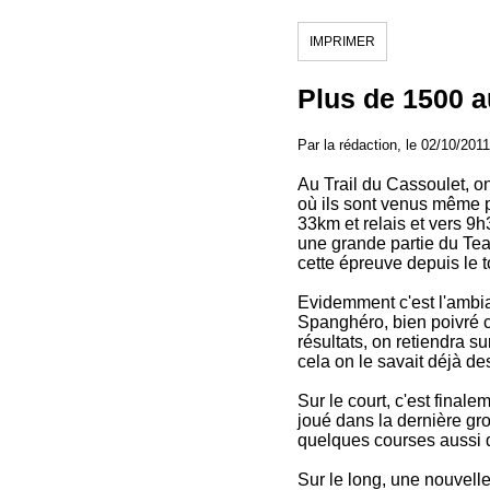
IMPRIMER
Plus de 1500 a
Par la rédaction, le 02/10/2011
Au Trail du Cassoulet, on
où ils sont venus même pa
33km et relais et vers 9h
une grande partie du Tea
cette épreuve depuis le 
Evidemment c'est l'ambia
Spanghéro, bien poivré c
résultats, on retiendra su
cela on le savait déjà d
Sur le court, c'est final
joué dans la dernière gr
quelques courses aussi d
Sur le long, une nouvelle 