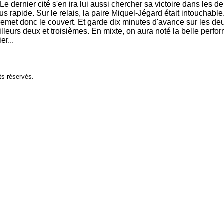
e dernier cité s'en ira lui aussi chercher sa victoire dans les d
lus rapide. Sur le relais, la paire Miquel-Jégard était intouchabl
 remet donc le couvert. Et garde dix minutes d'avance sur les d
illeurs deux et troisièmes. En mixte, on aura noté la belle perf
er...
ts réservés.