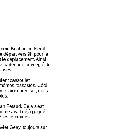
 comme Bouliac ou Neuil
e départ vers 9h pour le
t le déplacement. Ainsi
 partenaire privilégié de
enses.
ulent cassoulet
x-mêmes rassasiés. Côté
nte, ainsi bien sûr, mais
lus.
tan Fetaud. Cela s'est
laume avait déjà gagné
 les féminines.
avier Geay, toujours sur