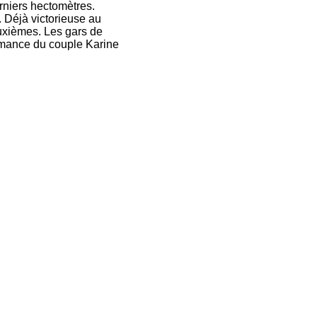
erniers hectomètres.
e. Déjà victorieuse au
euxièmes. Les gars de
ormance du couple Karine