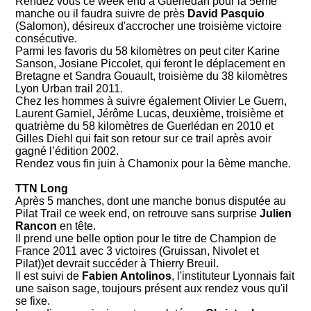
Rendez vous ce week end à Guerlédan pour la 5ème
manche ou il faudra suivre de près
David Pasquio
(Salomon), désireux d'accrocher une troisième victoire
consécutive.
Parmi les favoris du 58 kilomètres on peut citer Karine
Sanson, Josiane Piccolet, qui feront le déplacement en
Bretagne et Sandra Gouault, troisième du 38 kilomètres
Lyon Urban trail 2011.
Chez les hommes à suivre également Olivier Le Guern,
Laurent Garniel, Jérôme Lucas, deuxième, troisième et
quatrième du 58 kilomètres de Guerlédan en 2010 et
Gilles Diehl qui fait son retour sur ce trail après avoir
gagné l’édition 2002.
Rendez vous fin juin à Chamonix pour la 6ème manche.
TTN Long
Après 5 manches, dont une manche bonus disputée au
Pilat Trail ce week end, on retrouve sans surprise
Julien
Rancon
en tête.
Il prend une belle option pour le titre de Champion de
France 2011 avec 3 victoires (Gruissan, Nivolet et
Pilat))et devrait succéder à Thierry Breuil.
Il est suivi de
Fabien Antolinos
, l'instituteur Lyonnais fait
une saison sage, toujours présent aux rendez vous qu'il
se fixe.