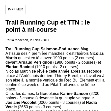
IMPRIMER
Trail Running Cup et TTN : le
point à mi-course
Par la rédaction, le 09/06/2011
Trail Running Cup Salomon-Endurance Mag.
A l'issue des 4 première manches, c'est l'Isérois
Nicolas
Martin
qui est en tête avec 1990 points (2 courses)
devant
Arnaud Perrignon
(1980 points - 2 courses) et
Florian Racinet
(1910 points - 2 courses).
Nicolas Martin se révèle cette année après sa seconde
place à l'Ardéchois derrière Thierry Breuil, on l'avait vu à
son aise à la montée verticale du Red Bul Element et il a
confirmé ce week end au Pilat Trail avec une 5ème
place.
Chez les dames, la Bordelaise
Karine Sanson
(3200
points - 3 courses) devance la quintuple vainqueur
Josiane Piccolet
(3060 points - 3 courses) et
Nadia
Vetele
(2650 points - 3 courses).