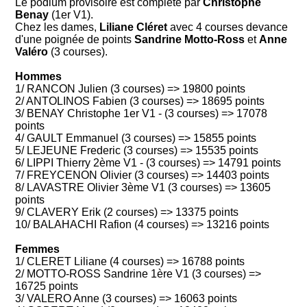
Le podium provisoire est completé par
Christophe
Benay
(1er V1).
Chez les dames,
Liliane Cléret
avec 4 courses devance
d'une poignée de points
Sandrine Motto-Ross
et
Anne
Valéro
(3 courses).
Hommes
1/ RANCON Julien (3 courses) => 19800 points
2/ ANTOLINOS Fabien (3 courses) => 18695 points
3/ BENAY Christophe 1er V1 - (3 courses) => 17078
points
4/ GAULT Emmanuel (3 courses) => 15855 points
5/ LEJEUNE Frederic (3 courses) => 15535 points
6/ LIPPI Thierry 2ème V1 - (3 courses) => 14791 points
7/ FREYCENON Olivier (3 courses) => 14403 points
8/ LAVASTRE Olivier 3ème V1 (3 courses) => 13605
points
9/ CLAVERY Erik (2 courses) => 13375 points
10/ BALAHACHI Rafion (4 courses) => 13216 points
Femmes
1/ CLERET Liliane (4 courses) => 16788 points
2/ MOTTO-ROSS Sandrine 1ère V1 (3 courses) =>
16725 points
3/ VALERO Anne (3 courses) => 16063 points