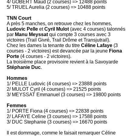
4/ GOBERT Maud (2 courses) => 12488 points
5/ TRUEL Aurelia (2 courses) => 10488 points
TNN Court
A près 5 manches, on retrouve chez les hommes,
Ludovic Pelle
et
Cyril Mulot
(avec 4 courses) talonnés
par
Manu Meyssat
qui compte 3 courses avec 3
victoires (Trail Givré, Trail Drôme et Transjutrail).
Chez les dames la tenante du titre
Céline Lafaye
(3
courses - 2 victoires) est devancée par la jeune
Fiona
Porte
(4 courses - 2 victoires).
La troisième place provisoire revient à la Savoyarde
Stéphanie Duc
.
Hommes
1/ PELLE Ludovic (4 courses) => 23888 points
2/ MULOT Cyril (4 courses) => 21525 points
3/ MEYSSAT Emmanuel (3 courses) => 19800 points
Femmes
1/ PORTE Fiona (4 courses) => 22838 points
2/ LAFAYE Celine (3 courses) => 17588 points
3/ DUC Stephanie (3 courses) => 16670 points
Il est dommage, comme le faisait remarquer Céline