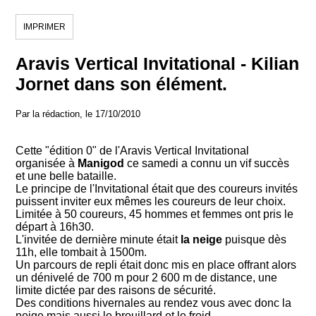
IMPRIMER
Aravis Vertical Invitational - Kilian
Jornet dans son élément.
Par la rédaction, le 17/10/2010
Cette "édition 0" de l'Aravis Vertical Invitational
organisée à
Manigod
ce samedi a connu un vif succès
et une belle bataille.
Le principe de l'Invitational était que des coureurs invités
puissent inviter eux mêmes les coureurs de leur choix.
Limitée à 50 coureurs, 45 hommes et femmes ont pris le
départ à 16h30.
L'invitée de dernière minute était
la neige
puisque dès
11h, elle tombait à 1500m.
Un parcours de repli était donc mis en place offrant alors
un dénivelé de 700 m pour 2 600 m de distance, une
limite dictée par des raisons de sécurité.
Des conditions hivernales au rendez vous avec donc la
neige mais aussi le brouillard et le froid.