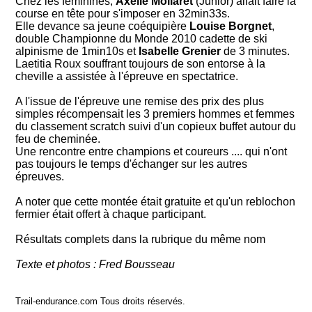
Chez les féminines,
Axelle Mollaret
(Junior) allait faire la
course en tête pour s'imposer en 32min33s.
Elle devance sa jeune coéquipière
Louise Borgnet
,
double Championne du Monde 2010 cadette de ski
alpinisme de 1min10s et
Isabelle Grenier
de 3 minutes.
Laetitia Roux souffrant toujours de son entorse à la
cheville a assistée à l'épreuve en spectatrice.
A l'issue de l'épreuve une remise des prix des plus
simples récompensait les 3 premiers hommes et femmes
du classement scratch suivi d'un copieux buffet autour du
feu de cheminée.
Une rencontre entre champions et coureurs .... qui n'ont
pas toujours le temps d'échanger sur les autres
épreuves.
A noter que cette montée était gratuite et qu'un reblochon
fermier était offert à chaque participant.
Résultats complets dans la rubrique du même nom
Texte et photos : Fred Bousseau
Trail-endurance.com Tous droits réservés.