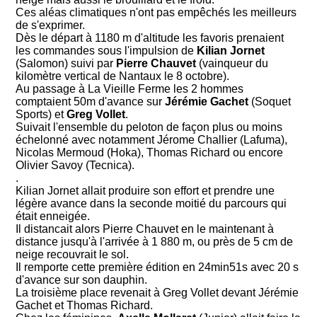
Ces aléas climatiques n'ont pas empêchés les meilleurs
de s'exprimer.
Dès le départ à 1180 m d'altitude les favoris prenaient
les commandes sous l'impulsion de
Kilian Jornet
(Salomon) suivi par
Pierre Chauvet
(vainqueur du
kilomètre vertical de Nantaux le 8 octobre).
Au passage à La Vieille Ferme les 2 hommes
comptaient 50m d'avance sur
Jérémie Gachet
(Soquet
Sports) et
Greg Vollet
.
Suivait l'ensemble du peloton de façon plus ou moins
échelonné avec notamment Jérome Challier (Lafuma),
Nicolas Mermoud (Hoka), Thomas Richard ou encore
Olivier Savoy (Tecnica).
.
Kilian Jornet allait produire son effort et prendre une
légère avance dans la seconde moitié du parcours qui
était enneigée.
Il distancait alors Pierre Chauvet en le maintenant à
distance jusqu'à l'arrivée à 1 880 m, ou près de 5 cm de
neige recouvrait le sol.
Il remporte cette première édition en 24min51s avec 20 s
d'avance sur son dauphin.
La troisième place revenait à Greg Vollet devant Jérémie
Gachet et Thomas Richard.