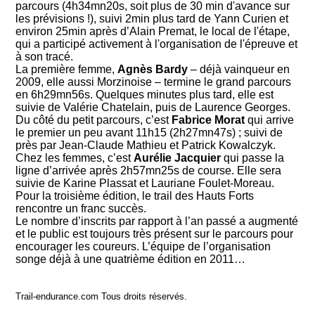
parcours (4h34mn20s, soit plus de 30 min d'avance sur
les prévisions !), suivi 2min plus tard de Yann Curien et
environ 25min après d’Alain Premat, le local de l'étape,
qui a participé activement à l'organisation de l'épreuve et
à son tracé.
La première femme,
Agnès Bardy
– déjà vainqueur en
2009, elle aussi Morzinoise – termine le grand parcours
en 6h29mn56s. Quelques minutes plus tard, elle est
suivie de Valérie Chatelain, puis de Laurence Georges.
Du côté du petit parcours, c’est
Fabrice Morat
qui arrive
le premier un peu avant 11h15 (2h27mn47s) ; suivi de
près par Jean-Claude Mathieu et Patrick Kowalczyk.
Chez les femmes, c’est
Aurélie Jacquier
qui passe la
ligne d’arrivée après 2h57mn25s de course. Elle sera
suivie de Karine Plassat et Lauriane Foulet-Moreau.
Pour la troisième édition, le trail des Hauts Forts
rencontre un franc succès.
Le nombre d’inscrits par rapport à l’an passé a augmenté
et le public est toujours très présent sur le parcours pour
encourager les coureurs. L’équipe de l’organisation
songe déjà à une quatrième édition en 2011…
Trail-endurance.com Tous droits réservés.