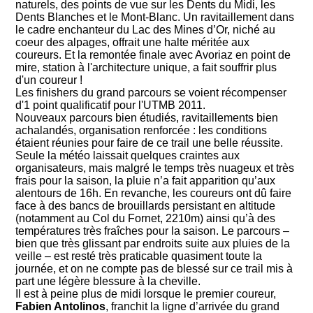
naturels, des points de vue sur les Dents du Midi, les
Dents Blanches et le Mont-Blanc. Un ravitaillement dans
le cadre enchanteur du Lac des Mines d’Or, niché au
coeur des alpages, offrait une halte méritée aux
coureurs. Et la remontée finale avec Avoriaz en point de
mire, station à l'architecture unique, a fait souffrir plus
d'un coureur !
Les finishers du grand parcours se voient récompenser
d'1 point qualificatif pour l'UTMB 2011.
Nouveaux parcours bien étudiés, ravitaillements bien
achalandés, organisation renforcée : les conditions
étaient réunies pour faire de ce trail une belle réussite.
Seule la météo laissait quelques craintes aux
organisateurs, mais malgré le temps très nuageux et très
frais pour la saison, la pluie n’a fait apparition qu’aux
alentours de 16h. En revanche, les coureurs ont dû faire
face à des bancs de brouillards persistant en altitude
(notamment au Col du Fornet, 2210m) ainsi qu’à des
températures très fraîches pour la saison. Le parcours –
bien que très glissant par endroits suite aux pluies de la
veille – est resté très praticable quasiment toute la
journée, et on ne compte pas de blessé sur ce trail mis à
part une légère blessure à la cheville.
Il est à peine plus de midi lorsque le premier coureur,
Fabien Antolinos
, franchit la ligne d’arrivée du grand