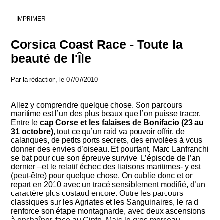
IMPRIMER
Corsica Coast Race - Toute la
beauté de l'Île
Par la rédaction, le 07/07/2010
Allez y comprendre quelque chose. Son parcours
maritime est l’un des plus beaux que l’on puisse tracer.
Entre le
cap Corse et les falaises de Bonifacio (23 au
31 octobre)
, tout ce qu’un raid va pouvoir offrir, de
calanques, de petits ports secrets, des envolées à vous
donner des envies d’oiseau. Et pourtant, Marc Lanfranchi
se bat pour que son épreuve survive. L’épisode de l’an
dernier –et le relatif échec des liaisons maritimes- y est
(peut-être) pour quelque chose. On oublie donc et on
repart en 2010 avec un tracé sensiblement modifié, d’un
caractère plus costaud encore. Outre les parcours
classiques sur les Agriates et les Sanguinaires, le raid
renforce son étape montagnarde, avec deux ascensions
à enchaîner, face au Cinto. Mais le gros morceau