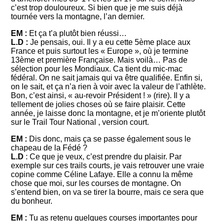
c’est trop douloureux. Si bien que je me suis déjà
tournée vers la montagne, l’an dernier.
EM :
Et ça t’a plutôt bien réussi…
L.D :
Je pensais, oui. Il y a eu cette 5ème place aux
France et puis surtout les « Europe », où je termine
13ème et première Française. Mais voilà… Pas de
sélection pour les Mondiaux. Ca tient du mic-mac
fédéral. On ne sait jamais qui va être qualifiée. Enfin si,
on le sait, et ça n’a rien à voir avec la valeur de l’athlète.
Bon, c’est ainsi, « au-revoir Président ! » (rire). Il y a
tellement de jolies choses où se faire plaisir. Cette
année, je laisse donc la montagne, et je m’oriente plutôt
sur le Trail Tour National , version court.
EM :
Dis donc, mais ça se passe également sous le
chapeau de la Fédé ?
L.D
: Ce que je veux, c’est prendre du plaisir. Par
exemple sur ces trails courts, je vais retrouver une vraie
copine comme Céline Lafaye. Elle a connu la même
chose que moi, sur les courses de montagne. On
s’entend bien, on va se tirer la bourre, mais ce sera que
du bonheur.
EM :
Tu as retenu quelques courses importantes pour