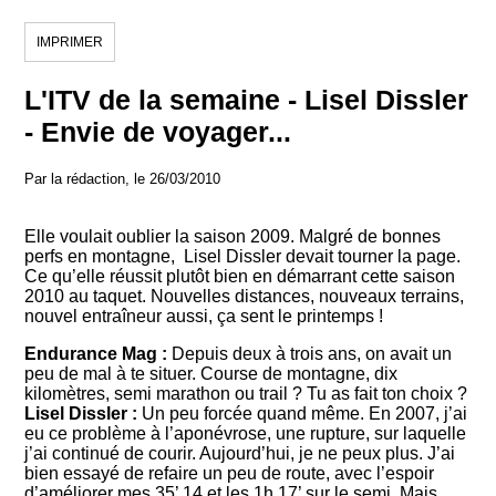
IMPRIMER
L'ITV de la semaine - Lisel Dissler
- Envie de voyager...
Par la rédaction, le 26/03/2010
Elle voulait oublier la saison 2009. Malgré de bonnes
perfs en montagne, Lisel Dissler devait tourner la page.
Ce qu’elle réussit plutôt bien en démarrant cette saison
2010 au taquet. Nouvelles distances, nouveaux terrains,
nouvel entraîneur aussi, ça sent le printemps !
Endurance Mag :
Depuis deux à trois ans, on avait un
peu de mal à te situer. Course de montagne, dix
kilomètres, semi marathon ou trail ? Tu as fait ton choix ?
Lisel Dissler :
Un peu forcée quand même. En 2007, j’ai
eu ce problème à l’aponévrose, une rupture, sur laquelle
j’ai continué de courir. Aujourd’hui, je ne peux plus. J’ai
bien essayé de refaire un peu de route, avec l’espoir
d’améliorer mes 35’ 14 et les 1h 17’ sur le semi. Mais