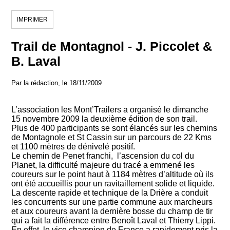
IMPRIMER
Trail de Montagnol - J. Piccolet &
B. Laval
Par la rédaction, le 18/11/2009
L’association les Mont’Trailers a organisé le dimanche
15 novembre 2009 la deuxième édition de son trail.
Plus de 400 participants se sont élancés sur les chemins
de Montagnole et St Cassin sur un parcours de 22 Kms
et 1100 mètres de dénivelé positif.
Le chemin de Penet franchi, l’ascension du col du
Planet, la difficulté majeure du tracé a emmené les
coureurs sur le point haut à 1184 mètres d’altitude où ils
ont été accueillis pour un ravitaillement solide et liquide.
La descente rapide et technique de la Drière a conduit
les concurrents sur une partie commune aux marcheurs
et aux coureurs avant la dernière bosse du champ de tir
qui a fait la différence entre Benoît Laval et Thierry Lippi.
En effet, le vice champion de France a rapidement pris la