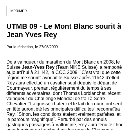
IMPRIMER
UTMB 09 - Le Mont Blanc sourit à
Jean Yves Rey
Par la rédaction, le 27/08/2009
Déjà vainqueur du marathon du Mont Blanc en 2008, le
Suisse
Jean-Yves Rey
(Team NIKE Suisse), a remporté
aujourd'hui à 21H42, la CCC 2009. "C'est vrai que cette
région me sourit" avouait le Suisse après 11h42 d'effort.
Rey aura effectué un cavalier seul depuis le départ de
Courmayeur, prenant régulièrement du temps à ses
différents adversaires, dont Thomas Lorblanchet, récent
vainqueur du Challenge Mondial de trail à Serre
Chevalier. "La grosse chaleur et le fait de courir tout seul
en tête auront été les principales difficultés" reconnaîtra
Rey. "Sinon, les conditions étaient vraiment parfaites, et
le parcours magnifique". Perturbé par des ennuis
gastriques passagers à Vallorcine, Rey aura tenu le choc
pour terminer en trombe dans les rues de Chamonix.