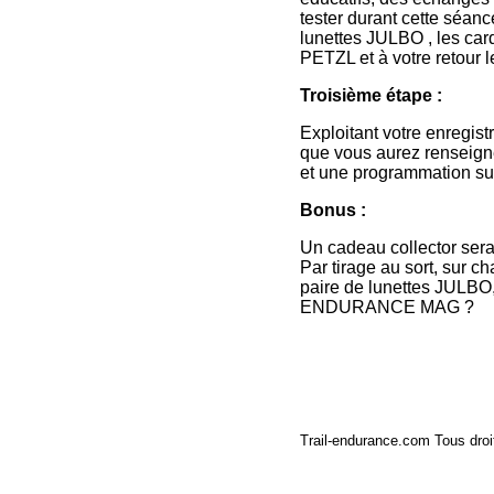
tester durant cette séan
lunettes JULBO , les card
PETZL et à votre retour
Troisième étape :
Exploitant votre enregis
que vous aurez renseigné
et une programmation su
Bonus :
Un cadeau collector sera
Par tirage au sort, su
paire de lunettes JULBO
ENDURANCE MAG ?
Trail-endurance.com Tous droi