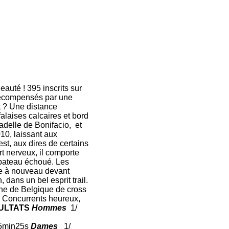
Beauté ! 395 inscrits sur
s récompensés par une
t ? Une distance
alaises calcaires et bord
adelle de Bonifacio, et
10, laissant aux
 est, aux dires de certains
rt nerveux, il comporte
 bateau échoué. Les
e à nouveau devant
dans un bel esprit trail.
ne de Belgique de cross
. Concurrents heureux,
ULTATS
Hommes
1/
min25s
Dames
1/