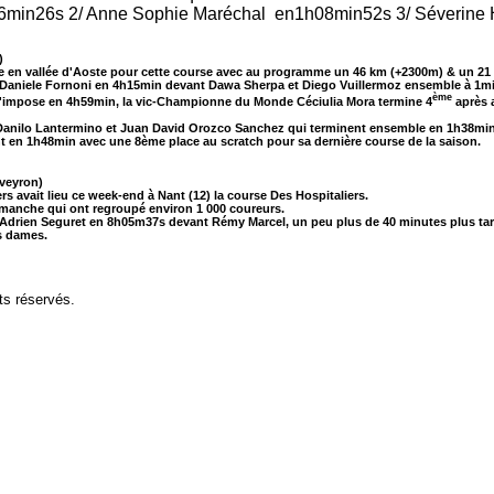
6min26s 2/ Anne Sophie Maréchal en1h08min52s 3/ Séverine 
)
e en vallée d'Aoste pour cette course avec au programme un 46 km (+2300m) & un 21
e Daniele Fornoni en 4h15min devant Dawa Sherpa et Diego Vuillermoz ensemble à 1m
ème
 s'impose en 4h59min, la vic-Championne du Monde Céciulia Mora termine 4
après a
de Danilo Lantermino et Juan David Orozco Sanchez qui terminent ensemble en 1h38mi
 en 1h48min avec une 8ème place au scratch pour sa dernière course de la saison.
veyron)
rs avait lieu ce week-end à Nant (12) la course Des Hospitaliers.
manche qui ont regroupé environ 1 000 coureurs.
e Adrien Seguret en 8h05m37s devant Rémy Marcel, un peu plus de 40 minutes plus tar
s dames.
ts réservés.