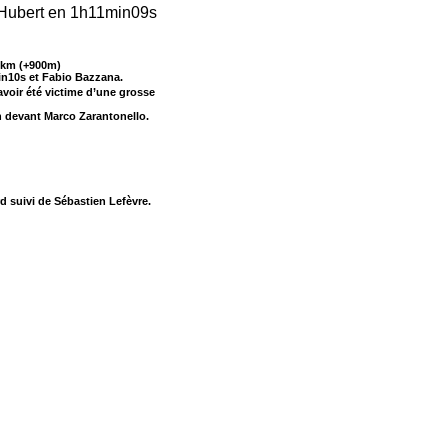
Hubert en 1h11min09s
 km (+900m)
in10s et Fabio Bazzana.
voir été victime d’une grosse
n devant Marco Zarantonello.
d suivi de Sébastien Lefèvre.