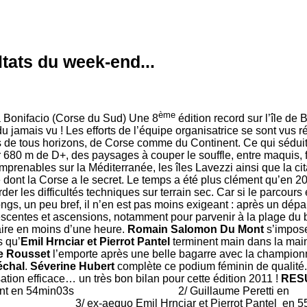
tats du week-end...
ème
onifacio (Corse du Sud) Une 8
édition record sur l’île de 
du jamais vu ! Les efforts de l’équipe organisatrice se sont vu
ers de tous horizons, de Corse comme du Continent. Ce qui sédui
680 m de D+, des paysages à couper le souffle, entre maquis, f
prenables sur la Méditerranée, les îles Lavezzi ainsi que la cit
dont la Corse a le secret. Le temps a été plus clément qu’en 20
rder les difficultés techniques sur terrain sec. Car si le parcours
ongs, un peu bref, il n’en est pas moins exigeant : après un dépa
escentes et ascensions, notamment pour parvenir à la plage du
faire en moins d’une heure.
Romain Salomon Du Mont
s’impos
s qu’
Emil Hrnciar et Pierrot Pantel
terminent main dans la main, 
e Rousset
l’emporte après une belle bagarre avec la champion
échal
.
Séverine Hubert
complète ce podium féminin de qualité
ation efficace… un très bon bilan pour cette édition 2011 !
RES
 Mont en 54min03s 2/ Guillaume Peretti en
equo Emil Hrnciar et Pierrot Pantel en 55