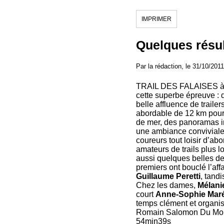
IMPRIMER
Quelques résul
Par la rédaction, le 31/10/2011
TRAIL DES FALAISES à B
cette superbe épreuve : 
belle affluence de trail
abordable de 12 km pour 
de mer, des panoramas im
une ambiance conviviale 
coureurs tout loisir d’abo
amateurs de trails plus l
aussi quelques belles d
premiers ont bouclé l’af
Guillaume Peretti
, tandi
Chez les dames,
Mélani
court
Anne-Sophie Mar
temps clément et organis
Romain Salomon Du
54min39s 3/ ex-a