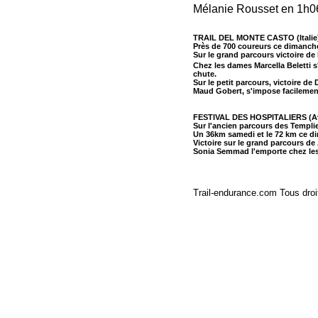
Mélanie Rousset en 1h0
TRAIL DEL MONTE CASTO (Italie
Près de 700 coureurs ce dimanch
Sur le grand parcours victoire d
Chez les dames Marcella Beletti
chute.
Sur le petit parcours, victoire 
Maud Gobert, s'impose facilement
FESTIVAL DES HOSPITALIERS (A
Sur l'ancien parcours des Templie
Un 36km samedi et le 72 km ce di
Victoire sur le grand parcours d
Sonia Semmad l'emporte chez le
Trail-endurance.com Tous droi