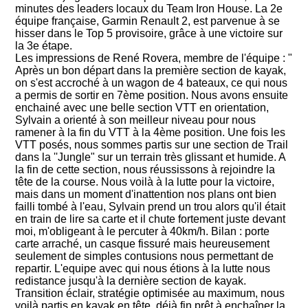
minutes des leaders locaux du Team Iron House. La 2e
équipe française, Garmin Renault 2, est parvenue à se
hisser dans le Top 5 provisoire, grâce à une victoire sur
la 3e étape.
Les impressions de René Rovera, membre de l'équipe : "
Après un bon départ dans la première section de kayak,
on s'est accroché à un wagon de 4 bateaux, ce qui nous
a permis de sortir en 7ème position. Nous avons ensuite
enchainé avec une belle section VTT en orientation,
Sylvain a orienté à son meilleur niveau pour nous
ramener à la fin du VTT à la 4ème position. Une fois les
VTT posés, nous sommes partis sur une section de Trail
dans la ''Jungle" sur un terrain très glissant et humide. A
la fin de cette section, nous réussissons à rejoindre la
tête de la course. Nous voilà à la lutte pour la victoire,
mais dans un moment d'inattention nos plans ont bien
failli tombé à l'eau, Sylvain prend un trou alors qu'il était
en train de lire sa carte et il chute fortement juste devant
moi, m'obligeant à le percuter à 40km/h. Bilan : porte
carte arraché, un casque fissuré mais heureusement
seulement de simples contusions nous permettant de
repartir. L'equipe avec qui nous étions à la lutte nous
redistance jusqu'à la dernière section de kayak.
Transition éclair, stratégie optimisée au maximum, nous
voilà partis en kayak en tête, déjà fin prêt à enchaîner la