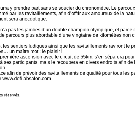
rra y prendre part sans se soucier du chronomètre. Le parcours
thmé par les ravitaillements, afin d’offrir aux amoureux de la na
ent sera anecdotique.
n’a pas les jambes d’un double champion olympique, et parce qu
de parcours plus abordable d’une vingtaine de kilomètres non 
 les sentiers ludiques ainsi que les ravitaillements raviront le 
s… un maître mot : le plaisir !
 première ascension avec le circuit de 55km, s’en séparera pour
 ses participants, mais le recoupera en divers endroits afin de le
on.
ce afin de prévoir des ravitaillements de qualité pour tous les pa
r
www.defi-absalon.com
ts réservés.