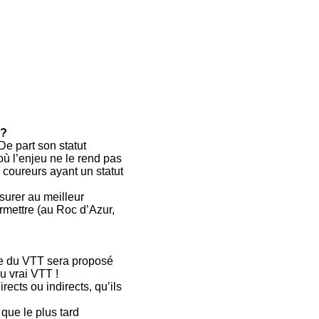
 ?
e part son statut
où l’enjeu ne le rend pas
 coureurs ayant un statut
surer au meilleur
ermettre (au Roc d’Azur,
ue du VTT sera proposé
u vrai VTT !
ects ou indirects, qu’ils
 que le plus tard