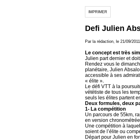
IMPRIMER
Defi Julien Ab
Par la rédaction, le 21/09/2011
Le concept est très sim
Julien part dernier et do
Rendez vous le dimanche 
planétaire, Julien Absal
accessible à ses admirat
« élite ».
Le défi VTT à la poursui
vététiste de tous les tem
seuls les élites partent 
Deux formules, deux p
1- La compétition
Un parcours de 55km, ras
en version chronométrée.
Une compétition à laquell
soient de l’élite ou comp
Départ pour Julien en fond