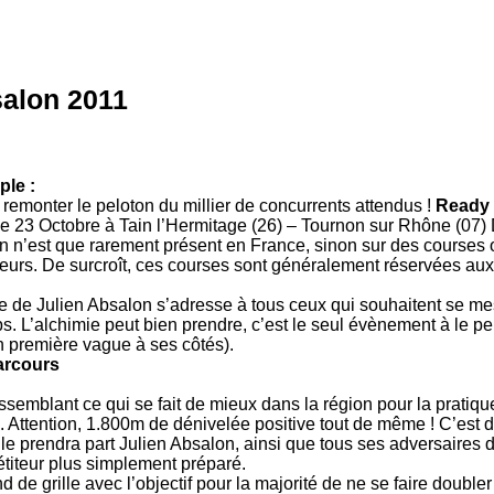
salon 2011
ple :
it remonter le peloton du millier de concurrents attendus !
Ready
23 Octobre à Tain l’Hermitage (26) – Tournon sur Rhône (07) D
on n’est que rarement présent en France, sinon sur des courses 
eurs. De surcroît, ces courses sont généralement réservées aux
te de Julien Absalon s’adresse à tous ceux qui souhaitent se me
ps. L’alchimie peut bien prendre, c’est le seul évènement à le p
en première vague à ses côtés).
arcours
semblant ce qui se fait de mieux dans la région pour la pratiq
 Attention, 1.800m de dénivelée positive tout de même ! C’est d
e prendra part Julien Absalon, ainsi que tous ses adversaires dir
étiteur plus simplement préparé.
 de grille avec l’objectif pour la majorité de ne se faire doubler