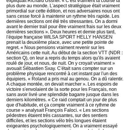
expliquait Richard Ussher. « C'est vraiment la course la
plus dure au monde. L'aspect stratégique était vraiment
primordial sur cette édition, et nos adversaires nous ont
sans cesse forcé à maintenir un rythme très rapide. Les
dernières sections ont été très stressantes. On a dormi
avant le dernier trail pour être vraiment frais sur les deux
dernières sections ». Deux heures et demie plus tard,
l'équipe française WILSA SPORT HELLY HANSEN
prenait la deuxième place, avec une petite pointe de
regret. « Nous pensions vraiment revenir sur les
Américains cette nuit. Au début de la section VTT (NDR :
section Q), on leur a repris du temps alors qu'ils avaient
roulé de jour, et nous, de nuit. On y croyait vraiment »
avouait Sébastien Sxay. C'était sans compter sur un
problème physique rencontré à cet instant par l'un des
équipiers. « Roland a pris mal au genou. On a dû ralentir.
A chaque montée, on devait marcher ». Les espoirs de
victoire s'envolaient de la sorte pour les Français, non
sans avoir livré une splendide bagarre jusque dans les
derniers kilomètres. « Ce raid comptait un jour de plus
que d'habitude, et ça compte vraiment à ce rythme de
course » analysait François Faloci. « Les sections
pédestres étaient très cassantes, sur des sentiers
difficiles, et les sections vélo très longues étaient
exigeantes psychologiquement. On a vraiment essayé