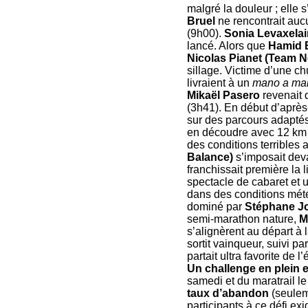
malgré la douleur ; elle 
Bruel
ne rencontrait auc
(9h00).
Sonia Levaxelai
lancé. Alors que
Hamid 
Nicolas Pianet (Team 
sillage. Victime d’une ch
livraient à un
mano a ma
Mikaël Pasero
revenait 
(3h41). En début d’après
sur des parcours adaptés 
en découdre avec 12 km da
des conditions terribles 
Balance)
s’imposait dev
franchissait première la
spectacle de cabaret et u
dans des conditions mété
dominé par
Stéphane J
semi-marathon nature,
M
s’alignèrent au départ à 
sortit vainqueur, suivi pa
partait ultra favorite de
Un challenge en plein 
samedi et du maratrail l
taux d’abandon
(seulem
participants à ce défi e