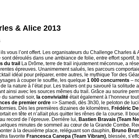
les & Alice 2013
3
 ils vous l’ont offert. Les organisateurs du Challenge Charles & A
e sont déroulés dans une ambiance de folie, entre effort sportif, 
 du trail
La Drôme, terre de trail injustement méconnue, a rése
férentes épreuves. Unanimement salués, les parcours comportai
cktail idéal pour préparer, entre autres, le mythique Tor des Géa
ysages à couper le souffle, les quelque
1 000 concurrents
– n
é de la nature à l’état pur. Les trailers ont pu savouré la solitud
nt ainsi avec les sources mêmes du trail. Grâce au sourire pe
e du samedi soir,
la convivialité
était également à l’honneur tou
ces de premier ordre
=> Samedi, dès 3h30, le peloton de lucio
ormies. Dès les premières dizaines de kilomètres,
Frédéric D
rtait en tête et n’allait plus quitter les rênes de la course. Il bo
u record de l’épreuve. Derrière lui,
Bastien Bravais (Team N
quelques minutes de sommeil au cœur de la Grande Combe. Requi
monter à la deuxième place, reléguant son dauphin,
Bruno Bru
ltra favorite
Francesca Canepa (Team Vibram)
, blessée, s’effo