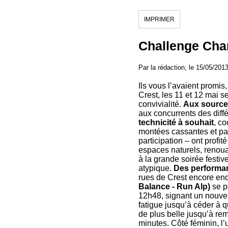
IMPRIMER
Challenge Char
Par la rédaction, le 15/05/201
Ils vous l’avaient promis,
Crest, les 11 et 12 mai s
convivialité.
Aux sources
aux concurrents des dif
technicité à souhait
, co
montées cassantes et pa
participation – ont profit
espaces naturels, renoua
à la grande soirée festiv
atypique.
Des performan
rues de Crest encore end
Balance - Run Alp)
se po
12h48, signant un nouvea
fatigue jusqu’à céder à 
de plus belle jusqu’à re
minutes. Côté féminin, l’u