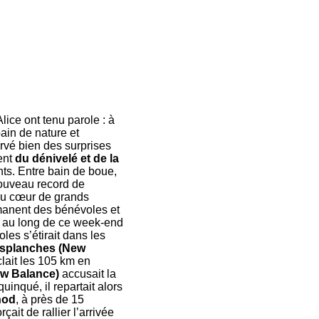
lice ont tenu parole : à
bain de nature et
rvé bien des surprises
ent
du dénivelé et de la
nts. Entre bain de boue,
ouveau record de
e au cœur de grands
rmanent des bénévoles et
t au long de ce week-end
les s’étirait dans les
esplanches (New
uclait les 105 km en
ew Balance)
accusait la
nqué, il repartait alors
nod
, à près de 15
rçait de rallier l’arrivée