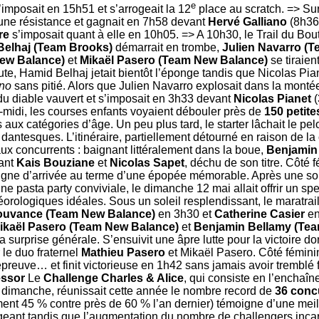
e
s’imposait en 15h51 et s’arrogeait la 12
place au scratch. => Sur
une résistance et gagnait en 7h58 devant
Hervé Galliano
(8h36
re
s’imposait quant à elle en 10h05. => A 10h30, le Trail du Bou
Belhaj (Team Brooks)
démarrait en trombe,
Julien Navarro (
New Balance)
et
Mikaël Pasero (Team New Balance)
se tiraien
ute, Hamid Belhaj jetait bientôt l’éponge tandis que Nicolas Pia
no
sans pitié. Alors que Julien Navarro explosait dans la mont
du diable vauvert et s’imposait en 3h33 devant
Nicolas Pianet
(
-midi, les courses enfants voyaient débouler près de
150 petit
aux catégories d’âge. Un peu plus tard, le starter lâchait le pel
ntesques. L’itinéraire, partiellement détourné en raison de la cr
aux concurrents : baignant littéralement dans la boue,
Benjamin
ant
Kais Bouziane
et
Nicolas Sapet
, déchu de son titre. Côté 
 ligne d’arrivée au terme d’une épopée mémorable. Après une s
ne pasta party conviviale, le dimanche 12 mai allait offrir un spe
orologiques idéales. Sous un soleil resplendissant, le maratrail
ouvance (Team New Balance)
en 3h30 et
Catherine Casier
en
ikaël Pasero (Team New Balance)
et
Benjamin Bellamy (Te
la surprise générale. S’ensuivit une âpre lutte pour la victoire 
r le duo fraternel
Mathieu Pasero
et Mikaël Pasero. Côté fémini
 l’épreuve… et finit victorieuse en 1h42 sans jamais avoir tremblé
essor
Le
Challenge Charles & Alice
, qui consiste en l’enchaî
e dimanche, réunissait cette année le nombre record de
36 conc
ent 45 % contre près de 60 % l’an dernier) témoigne d’une meil
xigeant tandis que l’augmentation du nombre de challengers inc