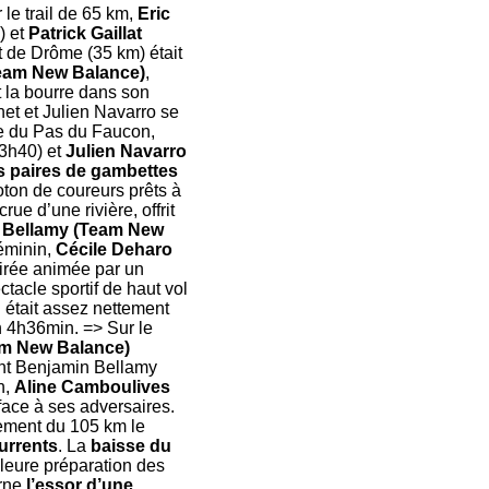
 le trail de 65 km,
Eric
) et
Patrick Gaillat
t de Drôme (35 km) était
Team New Balance)
,
t la bourre dans son
net et Julien Navarro se
ée du Pas du Faucon,
3h40) et
Julien Navarro
es paires de gambettes
oton de coureurs prêts à
ue d’une rivière, offrit
 Bellamy (Team New
féminin,
Cécile Deharo
oirée animée par un
ctacle sportif de haut vol
 était assez nettement
 4h36min. => Sur le
am New Balance)
dont Benjamin Bellamy
n,
Aline Camboulives
 face à ses adversaires.
nement du 105 km le
urrents
. La
baisse du
leure préparation des
arne
l’essor d’une