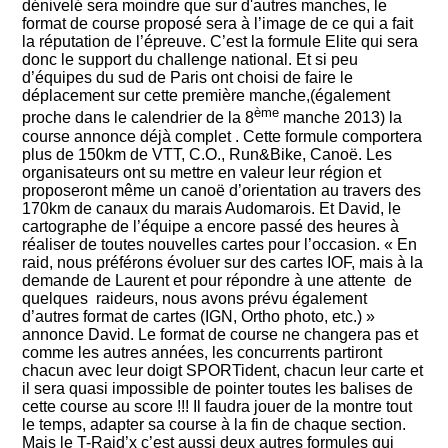
dénivelé sera moindre que sur d'autres manches, le
format de course proposé sera à l’image de ce qui a fait
la réputation de l’épreuve. C’est la formule Elite qui sera
donc le support du challenge national. Et si peu
d’équipes du sud de Paris ont choisi de faire le
déplacement sur cette première manche,(également
ème
proche dans le calendrier de la 8
manche 2013) la
course annonce déjà complet . Cette formule comportera
plus de 150km de VTT, C.O., Run&Bike, Canoë. Les
organisateurs ont su mettre en valeur leur région et
proposeront même un canoë d’orientation au travers des
170km de canaux du marais Audomarois. Et David, le
cartographe de l’équipe a encore passé des heures à
réaliser de toutes nouvelles cartes pour l’occasion. « En
raid, nous préférons évoluer sur des cartes IOF, mais à la
demande de Laurent et pour répondre à une attente de
quelques raideurs, nous avons prévu également
d’autres format de cartes (IGN, Ortho photo, etc.) »
annonce David. Le format de course ne changera pas et
comme les autres années, les concurrents partiront
chacun avec leur doigt SPORTident, chacun leur carte et
il sera quasi impossible de pointer toutes les balises de
cette course au score !!! Il faudra jouer de la montre tout
le temps, adapter sa course à la fin de chaque section.
Mais le T-Raid’x c’est aussi deux autres formules qui