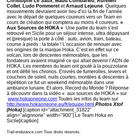
Christophe Le Saux
,
Maud Combarieu
,
Aurélien
Collet
,
Ludo Pommeret
et
Arnaud Lejeune
. Quelques
mouvements devraient avoir lieu d’ici la fin de l’année
avec le départ de quelques coureurs vers un Team en
cours de création qui comptera au moins 4 coureurs.
«
Aux Sources de HOKA »
Une partie du team s’est
retrouvé en Sicile pour un séjour intense, ultra dépaysant
et (presque) la porte à côté : auto, avion, train, bateau,
course à pieds : la totale ! L’occasion de renouer avec
les origines de la marque Hoka. C’est en effet sur ce
volcan, lors de descentes mémorables, que les
fondateurs avaient imaginé ce qui allait devenir l’ADN de
HOKA. Les membres du team ont gouté à la pouzzolane
et ont défié les chronos. Enivrés de fumerolles, levers et
couchers de soleil, nuits courtes, montées & descentes à
répétition ce fut un weekend mémorable dans une
ambiance lunaire. Et alors, Record du Monde ? Réponse
à découvrir dans la vidéo « aux sources de HOKA » sur
www.hokaoneone.com
Toutes les infos du team sur
http://www.hokaoneone.eu/fr/equipe.html
Photos Xtof
(Hoka)
[caption id="attachment_31822"
align="alignnone" width="900"]
Le Team Hoka en
Sicile[/caption]
Trail-endurance.com Tous droits réservés.