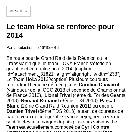
IMPRIMER
Le team Hoka se renforce pour
2014
Par la rédaction, le 16/10/2013
En route pour le Grand Raid de la Réunion ou la
TransMartinique, le team HOKA France s’étoffe en
quantité et en qualité pour 2014. [caption
id="attachment_31821" align="alignright" width="233"]
Le Team Hoka 2013[/caption] Plusieurs coureurs
rejoindront l’équipe déjà en place,
Caroline Chaverot
(vainqueur de la CCC 2013 et seconde du Championnat
de France 2013),
Lionel Trivel
(4ème du Tor des Géants
2013),
Renaud Rouanet
(8ème TDS 2013),
Pascal
Blanc
(2ème Grand Raid Réunion 2011) ou encore
Damien Trivel
(6ème TDS 2013), autant de coureurs de
haut niveau qui intègrent le team et rejoignent ceux qui
sont fidèles à la marque depuis plusieurs saisons. Le
Team est actuellement composé de
Cyril Cointre
,