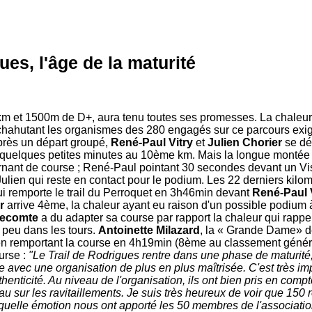
ues, l'âge de la maturité
8km et 1500m de D+, aura tenu toutes ses promesses. La chaleur
e, chahutant les organismes des 280 engagés sur ce parcours ex
rès un départ groupé,
René-Paul Vitry
et
Julien Chorier
se dét
quelques petites minutes au 10ème km. Mais la longue montée 
rnant de course ; René-Paul pointant 30 secondes devant un Vi
 Julien qui reste en contact pour le podium. Les 22 derniers kilom
i remporte le trail du Perroquet en 3h46min devant
René-Paul 
r
arrive 4ème, la chaleur ayant eu raison d'un possible podium à
Lecomte
a du adapter sa course par rapport la chaleur qui rappe
n peu dans les tours.
Antoinette Milazard
, la « Grande Dame» de
al en remportant la course en 4h19min (8ème au classement généra
ourse :
"Le Trail de Rodrigues rentre dans une phase de maturité
 avec une organisation de plus en plus maîtrisée. C'est très imp
thenticité. Au niveau de l'organisation, ils ont bien pris en compt
u sur les ravitaillements. Je suis très heureux de voir que 150 
t quelle émotion nous ont apporté les 50 membres de l'associat