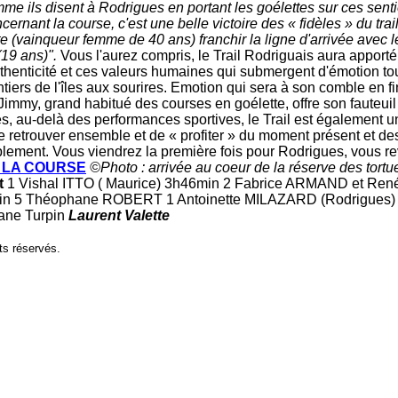
 ils disent à Rodrigues en portant les goélettes sur ces sentier
cernant la course, c'est une belle victoire des « fidèles » du trai
e (vainqueur femme de 40 ans) franchir la ligne d'arrivée avec l
(19 ans)".
Vous l'aurez compris, le Trail Rodriguais aura appor
thenticité et ces valeurs humaines qui submergent d'émotion tout
ntiers de l'îles aux sourires. Emotion qui sera à son comble en 
Jimmy, grand habitué des courses en goélette, offre son fauteui
s, au-delà des performances sportives, le Trail est également un
se retrouver ensemble et de « profiter » du moment présent et des
implement. Vous viendrez la première fois pour Rodrigues, vous r
E LA COURSE
©Photo : arrivée au coeur de la réserve des tortu
t
1 Vishal ITTO ( Maurice) 3h46min 2 Fabrice ARMAND et Ren
n 5 Théophane ROBERT 1 Antoinette MILAZARD (Rodrigues) 
ane Turpin
Laurent Valette
ts réservés.