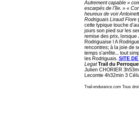
Autrement capable » comme
escarpés de l'île. » « Con
heureux de voir Antoinett
Rodriguais Liraud Flore 
cette typique touche d'au
jours son pied sur les se
remise des prix, lorsque 
Rodriguaise ! A Rodrigue
rencontres; à la joie de 
temps s'arrête... tout s
les Rodriguais.
SITE D
Legat
Trail du Perroque
Julien CHORIER 3h53mi
Lecomte 4h32min 3 Céli
Trail-endurance.com Tous droi