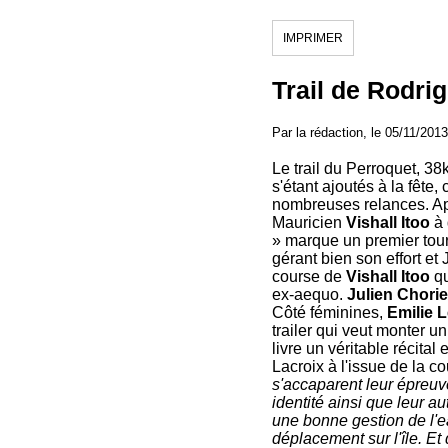
IMPRIMER
Trail de Rodrig
Par la rédaction, le 05/11/2013
Le trail du Perroquet, 3
s'étant ajoutés à la fêt
nombreuses relances. Ap
Mauricien
Vishall Itoo
à 
» marque un premier tou
gérant bien son effort et
course de
Vishall Itoo
qu
ex-aequo.
Julien Chorie
Côté féminines,
Emilie 
trailer qui veut monter u
livre un véritable récit
Lacroix à l'issue de la c
s'accaparent leur épreuve
identité ainsi que leur au
une bonne gestion de l'ea
déplacement sur l'île. E