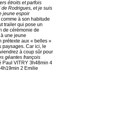
s étroits et parfois
l de Rodrigues, et je suis
e jeune espoir
té comme à son habitude
 trailer qui pose un
fin de cérémonie de
l à une jeune
 prétexte aux « belles »
 paysages. Car ici, le
eviendrez à coup sûr pour
es géantes françois
é Paul VITRY 3h48min 4
4h19min 2 Emilie