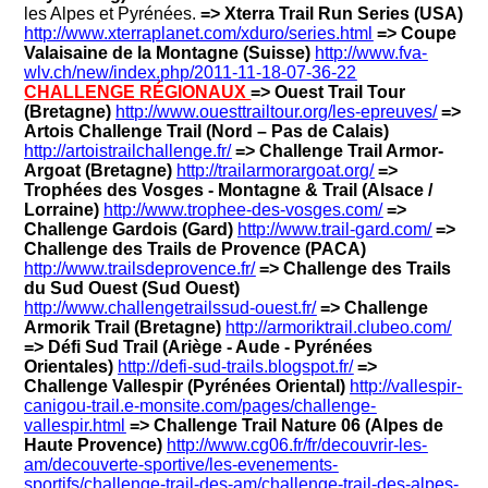
les Alpes et Pyrénées.
=> Xterra Trail Run Series (USA)
http://www.xterraplanet.com/xduro/series.html
=> Coupe
Valaisaine de la Montagne (Suisse)
http://www.fva-
wlv.ch/new/index.php/2011-11-18-07-36-22
CHALLENGE RÉGIONAUX
=> Ouest Trail Tour
(Bretagne)
http://www.ouesttrailtour.org/les-epreuves/
=>
Artois Challenge Trail (Nord – Pas de Calais)
http://artoistrailchallenge.fr/
=> Challenge Trail Armor-
Argoat (Bretagne)
http://trailarmorargoat.org/
=>
Trophées des Vosges - Montagne & Trail (Alsace /
Lorraine)
http://www.trophee-des-vosges.com/
=>
Challenge Gardois (Gard)
http://www.trail-gard.com/
=>
Challenge des Trails de Provence (PACA)
http://www.trailsdeprovence.fr/
=> Challenge des Trails
du Sud Ouest (Sud Ouest)
http://www.challengetrailssud-ouest.fr/
=> Challenge
Armorik Trail (Bretagne)
http://armoriktrail.clubeo.com/
=> Défi Sud Trail (Ariège - Aude - Pyrénées
Orientales)
http://defi-sud-trails.blogspot.fr/
=>
Challenge Vallespir (Pyrénées Oriental)
http://vallespir-
canigou-trail.e-monsite.com/pages/challenge-
vallespir.html
=> Challenge Trail Nature 06 (Alpes de
Haute Provence)
http://www.cg06.fr/fr/decouvrir-les-
am/decouverte-sportive/les-evenements-
sportifs/challenge-trail-des-am/challenge-trail-des-alpes-