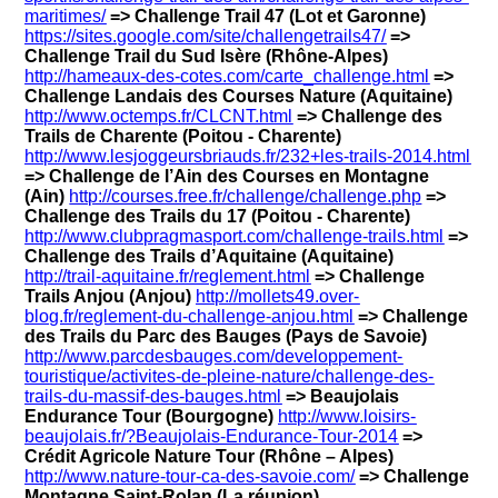
maritimes/
=> Challenge Trail 47 (Lot et Garonne)
https://sites.google.com/site/challengetrails47/
=>
Challenge Trail du Sud Isère (Rhône-Alpes)
http://hameaux-des-cotes.com/carte_challenge.html
=>
Challenge Landais des Courses Nature (Aquitaine)
http://www.octemps.fr/CLCNT.html
=> Challenge des
Trails de Charente (Poitou - Charente)
http://www.lesjoggeursbriauds.fr/232+les-trails-2014.html
=> Challenge de l’Ain des Courses en Montagne
(Ain)
http://courses.free.fr/challenge/challenge.php
=>
Challenge des Trails du 17 (Poitou - Charente)
http://www.clubpragmasport.com/challenge-trails.html
=>
Challenge des Trails d’Aquitaine (Aquitaine)
http://trail-aquitaine.fr/reglement.html
=> Challenge
Trails Anjou (Anjou)
http://mollets49.over-
blog.fr/reglement-du-challenge-anjou.html
=> Challenge
des Trails du Parc des Bauges (Pays de Savoie)
http://www.parcdesbauges.com/developpement-
touristique/activites-de-pleine-nature/challenge-des-
trails-du-massif-des-bauges.html
=> Beaujolais
Endurance Tour (Bourgogne)
http://www.loisirs-
beaujolais.fr/?Beaujolais-Endurance-Tour-2014
=>
Crédit Agricole Nature Tour (Rhône – Alpes)
http://www.nature-tour-ca-des-savoie.com/
=> Challenge
Montagne Saint-Rolan (La réunion)