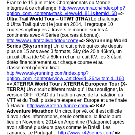
France le 15 juin et les Championnats du Monde
intégrés à ce challenge.
http://www.wmra.ch/index.php?
option=com_content&task=view&id=811&Itemid=68
=>
Ultra Trail World Tour – UTWT (ITRA)
Le challenge
d’Ultra Trail qui voit le jour en 2014, il regroupe 10
courses mythiques à travers le monde, sur les 4
continents avec 4 Séries (courses à bonus).
http://www.ultratrailworldtour.com/
=> Skyrunning World
Series (Skyrunning)
Un circuit privé qui existe depuis
plus de 15 ans avec 3 formats, Sky (de 20 à 46km), un
circuit Ultra (de 50 à 80km) et un circuit KV, les 3 étant
dotés financièrement sur chaque course et au
classement général final.
http://www.skyrunning.com/index.php?
option=com_content&view=article&id=264&Itemid=160
=> XTERRA World Tour / XTERRA European Tour (X-
TERRA)
Un circuit différent mais qu’il faut souligner, la
version OFF ROAD du Triathlon avec de la natation du
VTT et du Trail, plusieurs étapes en Europe et une finale
à Hawaï.
http://www.xterra-france.com/
=> K42
Adventure Marathon
Un circuit privé, où il est difficile
d’avoir des informations, seule certitude, la finale aura
lieu en Novembre 2014 en Argentine (Patagonie) après
avoir silloné plusieurs pays comme le Brésil, Les
canaries, Le Portugal…
http://www.k42series.com/
=>