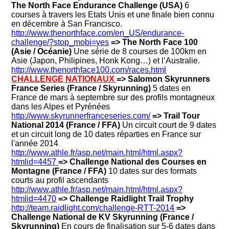
The North Face Endurance Challenge (USA)
6
courses à travers les Etats Unis et une finale bien connu
en décembre à San Francisco.
http://www.thenorthface.com/en_US/endurance-
challenge/?stop_mobi=yes
=> The North Face 100
(Asie / Océanie)
Une série de 8 courses de 100km en
Asie (Japon, Philipines, Honk Kong…) et l’Australie.
http://www.thenorthface100.com/races.html
CHALLENGE NATIONAUX
=> Salomon Skyrunners
France Series (France / Skyrunning)
5 dates en
France de mars à septembre sur des profils montagneux
dans les Alpes et Pyrénées
http://www.skyrunnerfranceseries.com/
=> Trail Tour
National 2014 (France / FFA)
Un circuit court de 9 dates
et un circuit long de 10 dates réparties en France sur
l'année 2014
http://www.athle.fr/asp.net/main.html/html.aspx?
htmlid=4457
=> Challenge National des Courses en
Montagne (France / FFA)
10 dates sur des formats
courts au profil ascendants
http://www.athle.fr/asp.net/main.html/html.aspx?
htmlid=4470
=> Challenge Raidlight Trail Trophy
http://team.raidlight.com/challenge-RTT-2014
=>
Challenge National de KV Skyrunning (France /
Skyrunning)
En cours de finalisation sur 5-6 dates dans