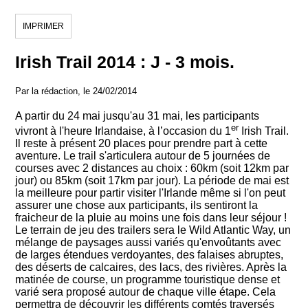
IMPRIMER
Irish Trail 2014 : J - 3 mois.
Par la rédaction, le 24/02/2014
A partir du 24 mai jusqu'au 31 mai, les participants
er
vivront à l'heure Irlandaise, à l’occasion du 1
Irish Trail.
Il reste à présent 20 places pour prendre part à cette
aventure. Le trail s'articulera autour de 5 journées de
courses avec 2 distances au choix : 60km (soit 12km par
jour) ou 85km (soit 17km par jour). La période de mai est
la meilleure pour partir visiter l'Irlande même si l'on peut
assurer une chose aux participants, ils sentiront la
fraicheur de la pluie au moins une fois dans leur séjour !
Le terrain de jeu des trailers sera le Wild Atlantic Way, un
mélange de paysages aussi variés qu'envoûtants avec
de larges étendues verdoyantes, des falaises abruptes,
des déserts de calcaires, des lacs, des rivières. Après la
matinée de course, un programme touristique dense et
varié sera proposé autour de chaque ville étape. Cela
permettra de découvrir les différents comtés traversés