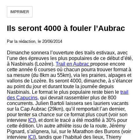
IMPRIMER
Ils seront 4000 à fouler l’Aubrac
Par la rédaction, le 20/06/2014
Dimanche sonnera l’ouverture des trails estivaux, avec
l’une des épreuves les plus populaires de ce début d’été,
à Nasbinals (Lozère).
Trail en Aubrac
propose encore
cette année 6 courses où chacun pourra trouver format à
sa mesure (du 8km au 55km), via les prairies, alpages et
vallons de Lozère. Ils seront 4000, dimanche, à s’élancer
au point du jour et durant toute la journée depuis
Nasbinals. Le format le plus populaire reste bien le
trail
des Capucins,
qui devrait rassembler plus de 800
concurrents. Julien Bartoli laissera ses lauriers vacants
sur la Cap Aubrac (29km), qu’il remportait l’an dernier,
pour tenter sa chance sur ce format plus court (voir son
interview
ICI
), et dont le tracé a été modifié à 30% pour
cette édition. Un autre athlète issu de la route, Jérémy
Pignard, s’alignera, lui, sur le Marathon des Burons (voir
interview
ICI
), tandis que l’habitué des lieux, Thierry