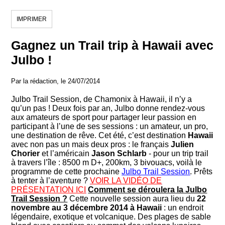
IMPRIMER
Gagnez un Trail trip à Hawaii avec
Julbo !
Par la rédaction, le 24/07/2014
Julbo Trail Session, de Chamonix à Hawaii, il n’y a
qu’un pas ! Deux fois par an, Julbo donne rendez-vous
aux amateurs de sport pour partager leur passion en
participant à l’une de ses sessions : un amateur, un pro,
une destination de rêve. Cet été, c’est destination
Hawaii
avec non pas un mais deux pros : le français
Julien
Chorier
et l’américain
Jason Schlarb
- pour un trip trail
à travers l’île : 8500 m D+, 200km, 3 bivouacs, voilà le
programme de cette prochaine
Julbo Trail Session
. Prêts
à tenter à l’aventure ?
VOIR LA VIDÉO DE
PRÉSENTATION ICI
Comment se déroulera la Julbo
Trail Session ?
Cette nouvelle session aura lieu du
22
novembre au 3 décembre 2014 à Hawaii
: un endroit
légendaire, exotique et volcanique. Des plages de sable