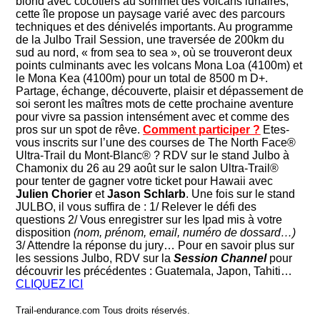
blond avec cocotiers au sommet des volcans lunaires,
cette île propose un paysage varié avec des parcours
techniques et des dénivelés importants. Au programme
de la Julbo Trail Session, une traversée de 200km du
sud au nord, « from sea to sea », où se trouveront deux
points culminants avec les volcans Mona Loa (4100m) et
le Mona Kea (4100m) pour un total de 8500 m D+.
Partage, échange, découverte, plaisir et dépassement de
soi seront les maîtres mots de cette prochaine aventure
pour vivre sa passion intensément avec et comme des
pros sur un spot de rêve.
Comment participer ?
Etes-
vous inscrits sur l’une des courses de The North Face®
Ultra-Trail du Mont-Blanc® ? RDV sur le stand Julbo à
Chamonix du 26 au 29 août sur le salon Ultra-Trail®
pour tenter de gagner votre ticket pour Hawaii avec
Julien Chorier
et
Jason Schlarb
. Une fois sur le stand
JULBO, il vous suffira de : 1/ Relever le défi des
questions 2/ Vous enregistrer sur les Ipad mis à votre
disposition
(nom, prénom, email, numéro de dossard…)
3/ Attendre la réponse du jury… Pour en savoir plus sur
les sessions Julbo, RDV sur la
Session Channel
pour
découvrir les précédentes : Guatemala, Japon, Tahiti…
CLIQUEZ ICI
Trail-endurance.com Tous droits réservés.