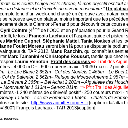
rmats plus courts l'enjeu est le chrono, là mon objectif est tout 
enir la distance et le dénivelé au niveau musculaire."
Un plateau
 compte tenu d’un week-end chargé en épreuve avec notammen
ve se retrouve avec un plateau moins important que les précéden
lacement depuis Clermont-Ferrand pour découvrir cette course e
ème
,
Cyril Cointre
(4
de l’OCC et en préparation pour le Grand 
telli
, le local
François Lachaux
et l’aspirant guide et pisteur
mes
Marlène Cugnet
,
Stéphanie Mattei
,
Tania Noakes
et les l
ianne Foulet Moreau
seront bien là pour se disputer le podium
t vainqueur du TAR 2012,
Manu Ranchin
, qui connaît les senti
citer
Marc Tamanini
et
Christophe Rousset
, tandis que chez 
l’espoir
Laurie Renoton
.
Profil des courses
=>
Trail des Aigui
mètres - 4 000 m D+ - 600 coureurs maxi - 13h30 maxi - 2 poin
7m– Le Lac Blanc 2 352m– Col des Montets 1 465m – Le Buet 
– Col de Salenton 2 562m– Refuge de Moede-Anterne 1 987m –
 Le Brévent 2 365m – Bel Achat 2 202m – Aiguillette des Houc
– Montvauthier 1 013m – Servoz 811m.
=> P’tit Trail des Aigui
omètres -1 240 mètres de dénivelé positif - 250 coureurs maxi -
e Souay 1 556m – Lac de Pormenaz 1 958m – Chalets de Porm
os sur le site :
http://www.aiguillesrouges.fr
[caption id="attac
h="800"]
François Lachaux - TAR 2013[/caption]
ts réservés.