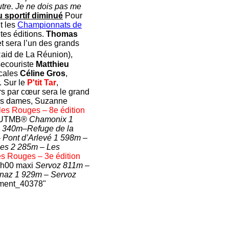
autre. Je ne dois pas me
 sportif diminué
Pour
t les
Championnats de
tes éditions.
Thomas
t sera l’un des grands
Raid de La Réunion),
 secouriste
Matthieu
ocales
Céline Gros
,
. Sur le
P'tit Tar
,
ers par cœur sera le grand
les dames, Suzanne
lles Rouges – 8e édition
ts UTMB®
Chamonix 1
1 340m–Refuge de la
 Pont d’Arlevé 1 598m –
hes 2 285m – Les
lles Rouges – 3e édition
 4h00 maxi
Servoz 811m –
enaz 1 929m – Servoz
hment_40378"