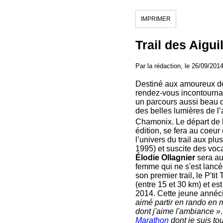
IMPRIMER
Trail des Aigu
Par la rédaction, le 26/09/201
Destiné aux amoureux de
rendez-vous incontournabl
un parcours aussi beau q
des belles lumières de l
Chamonix. Le départ de l
édition, se fera au coeur
l’univers du trail aux p
1995) et suscite des voc
Élodie Ollagnier
sera au
femme qui ne s'est lancé
son premier trail, le P'ti
(entre 15 et 30 km) et es
2014. Cette jeune annéci
aimé partir en rando en 
dont j'aime l'ambiance »
Marathon
dont je suis to