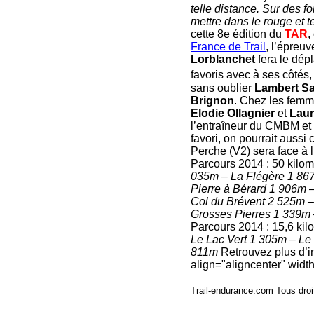
telle distance. Sur des fo
mettre dans le rouge et t
cette 8e édition du
TAR
,
France de Trail
, l’épreu
Lorblanchet
fera le dép
favoris avec à ses côtés
sans oublier
Lambert San
Brignon
. Chez les fem
Elodie Ollagnier
et
Laur
l’entraîneur du CMBM e
favori, on pourrait aussi 
Perche (V2) sera face à 
Parcours 2014 : 50 kilo
035m – La Flégère 1 86
Pierre à Bérard 1 906m 
Col du Brévent 2 525m –
Grosses Pierres 1 339m 
Parcours 2014 : 15,6 kil
Le Lac Vert 1 305m – L
811m
Retrouvez plus d’inf
align="aligncenter" widt
Trail-endurance.com Tous droi