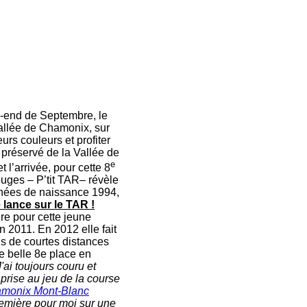
-end de Septembre, le
vallée de Chamonix, sur
rs couleurs et profiter
préservé de la Vallée de
e
l’arrivée, pour cette 8
Rouges – P’tit TAR– révèle
années de naissance 1994,
 lance sur le TAR !
e pour cette jeune
 2011. En 2012 elle fait
ils de courtes distances
e belle 8e place en
J'ai toujours couru et
prise au jeu de la course
monix Mont-Blanc
remière pour moi sur une