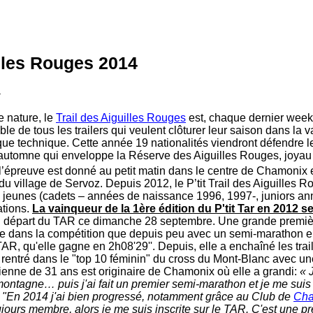
illes Rouges 2014
4
 nature, le
Trail des Aiguilles Rouges
est, chaque dernier week
e de tous les trailers qui veulent clôturer leur saison dans la 
ue technique. Cette année 19 nationalités viendront défendre leu
’automne qui enveloppe la Réserve des Aiguilles Rouges, joyau 
’épreuve est donné au petit matin dans le centre de Chamonix et 
 du village de Servoz. Depuis 2012, le P’tit Trail des Aiguilles 
lus jeunes (cadets – années de naissance 1996, 1997-, juniors 
ations.
La vainqueur de la 1ère édition du P'tit Tar en 2012 se
 départ du TAR ce dimanche 28 septembre. Une grande premièr
e dans la compétition que depuis peu avec un semi-marathon en
t TAR, qu'elle gagne en 2h08'29''. Depuis, elle a enchaîné les tra
t rentré dans le "top 10 féminin" du cross du Mont-Blanc avec un
enne de 31 ans est originaire de Chamonix où elle a grandi:
« 
montagne… puis j'ai fait un premier semi-marathon et je me suis 
.
"En 2014 j'ai bien progressé, notamment grâce au Club de
Cha
ujours membre, alors je me suis inscrite sur le TAR. C'est une p