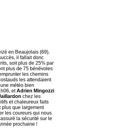
zé en Beaujolais (69).
uccès, il fallait donc
rits, soit plus de 25% par
sont plus de 75 bénévoles
 emprunter les chemins
ostauds les attendaient
s une météo bien
1h06, et
Adrien Mingozzi
aillardon
chez les
ifs et chaleureux faits
t plus que largement
ier les coureurs qui nous
 assuré la sécurité sur le
'année prochaine !