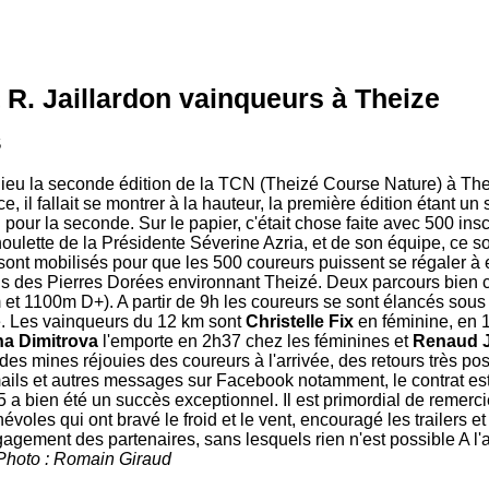
t R. Jaillardon vainqueurs à Theize
5
ieu la seconde édition de la TCN (Theizé Course Nature) à Thei
e, il fallait se montrer à la hauteur, la première édition étant un s
 pour la seconde. Sur le papier, c'était chose faite avec 500 insc
houlette de la Présidente Séverine Azria, et de son équipe, ce 
 sont mobilisés pour que les 500 coureurs puissent se régaler à
s des Pierres Dorées environnant Theizé. Deux parcours bien c
et 1100m D+). A partir de 9h les coureurs se sont élancés sou
. Les vainqueurs du 12 km sont
Christelle Fix
en féminine, en 
na Dimitrova
l'emporte en 2h37 chez les féminines et
Renaud J
 mines réjouies des coureurs à l'arrivée, des retours très posit
ails et autres messages sur Facebook notamment, le contrat es
15 a bien été un succès exceptionnel. Il est primordial de remerc
névoles qui ont bravé le froid et le vent, encouragé les trailers et
ngagement des partenaires, sans lesquels rien n'est possible A l
Photo : Romain Giraud