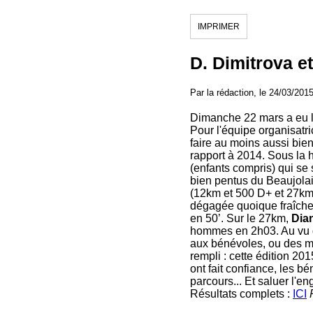
IMPRIMER
D. Dimitrova e
Par la rédaction, le 24/03/201
Dimanche 22 mars a eu l
Pour l'équipe organisatric
faire au moins aussi bien
rapport à 2014. Sous la 
(enfants compris) qui se
bien pentus du Beaujolai
(12km et 500 D+ et 27km 
dégagée quoique fraîche
en 50’. Sur le 27km,
Dia
hommes en 2h03. Au vu des
aux bénévoles, ou des m
rempli : cette édition 20
ont fait confiance, les bé
parcours... Et saluer l'e
Résultats complets :
ICI