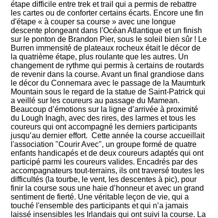
étape difficile entre trek et trail qui a permis de rebattre
les cartes ou de conforter certains écarts. Encore une fin
d'étape « à couper sa course » avec une longue
descente plongeant dans l'Océan Atlantique et un finish
sur le ponton de Brandon Pier, sous le soleil bien sûr ! Le
Burren immensité de plateaux rocheux était le décor de
la quatrième étape, plus roulante que les autres. Un
changement de rythme qui permis à certains de routards
de revenir dans la course. Avant un final grandiose dans
le décor du Connemara avec le passage de la Maumturk
Mountain sous le regard de la statue de Saint-Patrick qui
a veillé sur les coureurs au passage du Mamean.
Beaucoup d’émotions sur la ligne d’arrivée à proximité
du Lough Inagh, avec des rires, des larmes et tous les
coureurs qui ont accompagné les derniers participants
jusqu’au dernier effort.
Cette année la course accueillait
l'association "Courir Avec", un groupe formé de quatre
enfants handicapés et de deux coureurs adaptés qui ont
participé parmi les coureurs valides. Encadrés par des
accompagnateurs tout-terrains, ils ont traversé toutes les
difficultés (la tourbe, le vent, les descentes à pic), pour
finir la course sous une haie d’honneur et avec un grand
sentiment de fierté. Une véritable leçon de vie, qui a
touché l'ensemble des participants et qui n’a jamais
laissé insensibles les Irlandais qui ont suivi la course. La