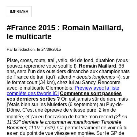
IMPRIMER
#France 2015 : Romain Maillard,
le multicarte
Par la rédaction, le 24/09/2015
Piste, cross, route, trail, vélo, ski de fond, duathlon (vous
pouvez reprendre votre souffle !),
Romain Maillard
, 36
ans, sera l’un des outsiders dimanche aux championnats
de France de trail (qu’il attend
« depuis longtemps »
), sur
le format court (34 km), chez lui au Sancy. Rencontre
avec le multicarte Clermontois.
Preview avec la liste
complète des favoris ICI
Comment se sont passées
vos dernières sorties ?
On est jamais sûr de rien, mais
j’étais bien sur les Muletiers (6 septembre) au Puy-de-
Dôme. C’est une épreuve de vitesse pure, 2 km de
e
montée, et j’ai eu l’occasion de battre mon record
(2
en
11’52’’ derrière le crossman et marathonien Timothée
Bommier, 11’07’’, ndlr)
. Ça permet vraiment de voir où tu
es en du point de vue vitesse en montée. Sur le GP de