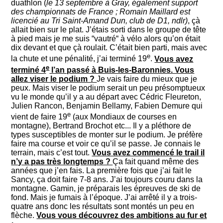
duathlon (
le 13 septembre à Gray, également support
des championnats de France ; Romain Maillard est
licencié au Tri Saint-Amand Dun, club de D1, ndlr)
, çà
allait bien sur le plat. J’étais sorti dans le groupe de tête
à pied mais je me suis “vautré“ à vélo alors qu’on était
dix devant et que çà roulait. C’était bien parti, mais avec
e
la chute et une pénalité, j’ai terminé 19
.
Vous avez
e
terminé 4
l’an passé à Buis-les-Baronnies. Vous
allez viser le podium ?
Je vais faire du mieux que je
peux. Mais viser le podium serait un peu présomptueux
vu le monde qu’il y a au départ avec Cédric Fleureton,
Julien Rancon, Benjamin Bellamy, Fabien Demure qui
e
vient de faire 19
(aux Mondiaux de courses en
montagne), Bertrand Brochot etc... Il y a pléthore de
types susceptibles de monter sur le podium. Je préfère
faire ma course et voir ce qu’il se passe. Je connais le
terrain, mais c’est tout.
Vous avez commencé le trail il
n’y a pas très longtemps ?
Ça fait quand même des
années que j’en fais. La première fois que j’ai fait le
Sancy, ça doit faire 7-8 ans. J’ai toujours couru dans la
montagne. Gamin, je préparais les épreuves de ski de
fond. Mais je fumais à l’époque. J’ai arrêté il y a trois-
quatre ans donc les résultats sont montés un peu en
flèche.
Vous vous découvrez des ambitions au fur et