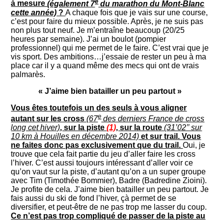
e
à mesure
(également 7
du marathon du Mont-Blanc
cette année)
?
A chaque fois que je vais sur une course,
c’est pour faire du mieux possible. Après, je ne suis pas
non plus tout neuf. Je m’entraîne beaucoup (20/25
heures par semaine). J’ai un boulot (pompier
professionnel) qui me permet de le faire. C’est vrai que je
vis sport. Des ambitions…j’essaie de rester un peu à ma
place car il y a quand même des mecs qui ont de vrais
palmarès.
« J’aime bien batailler un peu partout »
Vous êtes toutefois un des seuls à vous aligner
e
autant sur les cross
(67
des derniers France de cross
long cet hiver)
, sur la piste
(1)
, sur la route
(31’02’’ sur
10 km à Houilles en décembre 2014)
et sur trail. Vous
ne faites donc pas exclusivement que du trail.
Oui, je
trouve que cela fait partie du jeu d’aller faire les cross
l’hiver. C’est aussi toujours intéressant d’aller voir ce
qu’on vaut sur la piste, d’autant qu’on a un super groupe
avec Tim (Timothée Bommier), Badre (Badredine Zioini).
Je profite de cela. J’aime bien batailler un peu partout. Je
fais aussi du ski de fond l’hiver, çà permet de se
diversifier, et peut-être de ne pas trop me lasser du coup.
Ce n’est pas trop compliqué de passer de la piste au