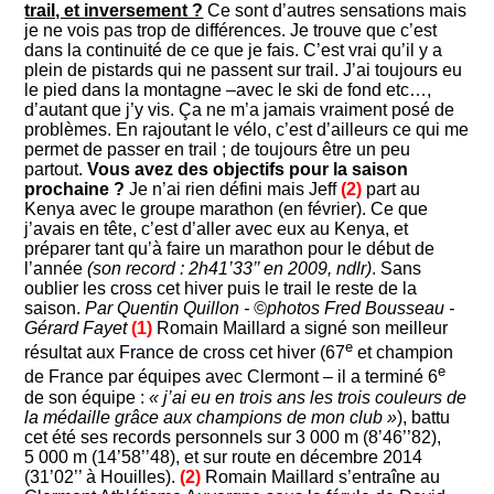
trail, et inversement ?
Ce sont d’autres sensations mais
je ne vois pas trop de différences. Je trouve que c’est
dans la continuité de ce que je fais. C’est vrai qu’il y a
plein de pistards qui ne passent sur trail. J’ai toujours eu
le pied dans la montagne –avec le ski de fond etc…,
d’autant que j’y vis. Ça ne m’a jamais vraiment posé de
problèmes. En rajoutant le vélo, c’est d’ailleurs ce qui me
permet de passer en trail ; de toujours être un peu
partout.
Vous avez des objectifs pour la saison
prochaine ?
Je n’ai rien défini mais Jeff
(2)
part au
Kenya avec le groupe marathon (en février). Ce que
j’avais en tête, c’est d’aller avec eux au Kenya, et
préparer tant qu’à faire un marathon pour le début de
l’année
(son record : 2h41’33’’ en 2009, ndlr)
. Sans
oublier les cross cet hiver puis le trail le reste de la
saison.
Par Quentin Quillon - ©photos Fred Bousseau -
Gérard Fayet
(1)
Romain Maillard a signé son meilleur
e
résultat aux France de cross cet hiver (67
et champion
e
de France par équipes avec Clermont – il a terminé 6
de son équipe :
« j’ai eu en trois ans les trois couleurs de
la médaille grâce aux champions de mon club »
), battu
cet été ses records personnels sur 3 000 m (8’46’’82),
5 000 m (14’58’’48), et sur route en décembre 2014
(31’02’’ à Houilles).
(2)
Romain Maillard s’entraîne au