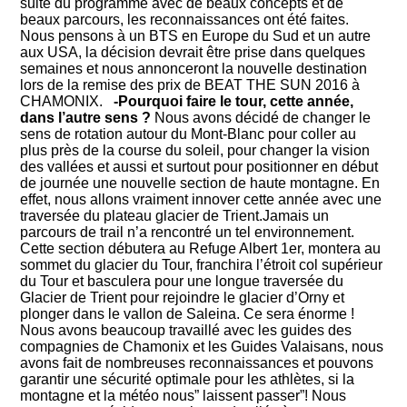
suite du programme avec de beaux concepts et de
beaux parcours, les reconnaissances ont été faites.
Nous pensons à un BTS en Europe du Sud et un autre
aux USA, la décision devrait être prise dans quelques
semaines et nous annonceront la nouvelle destination
lors de la remise des prix de BEAT THE SUN 2016 à
CHAMONIX.
-Pourquoi faire le tour, cette année,
dans l’autre sens ?
Nous avons décidé de changer le
sens de rotation autour du Mont-Blanc pour coller au
plus près de la course du soleil, pour changer la vision
des vallées et aussi et surtout pour positionner en début
de journée une nouvelle section de haute montagne. En
effet, nous allons vraiment innover cette année avec une
traversée du plateau glacier de Trient.Jamais un
parcours de trail n’a rencontré un tel environnement.
Cette section débutera au Refuge Albert 1er, montera au
sommet du glacier du Tour, franchira l’étroit col supérieur
du Tour et basculera pour une longue traversée du
Glacier de Trient pour rejoindre le glacier d’Orny et
plonger dans le vallon de Saleina. Ce sera énorme !
Nous avons beaucoup travaillé avec les guides des
compagnies de Chamonix et les Guides Valaisans, nous
avons fait de nombreuses reconnaissances et pouvons
garantir une sécurité optimale pour les athlètes, si la
montagne et la météo nous” laissent passer”! Nous