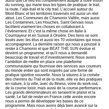
aussi que ce lieu est complètement adapté à notre vision
du running, qui marie tous les types de pratique: le trail,
la route, l’alpi-trail et le city trail. L’accueil autour du
Mont-Blanc et les territoires traversés est aussi un réel
atout. Les Communes de Chamonix Vallée, mais aussi
Les Contamines, Les Houches, Saint Gervais nous
facilitent vraiment les choses en collaborant à
l’évènement. Et c’est la même chose en Italie à
Courmayeur et en Suisse à Orsière. Des liens se sont
tissés avec les élus et aussi les 70 volontaires qui nous
accompagnent. La dernière raison qui nous a poussé à
rester à Chamonix et que BEAT THE SUN évolue et
devient un programme, et qu’il nous a demandé
beaucoup de travail et d’investissement. Nous avons
l’ambition de mettre en place une plateforme
communautaire qui fournisse des services aux coureurs
du monde entier qui sont inspirés par une forme de
pratique sportive nouvelle. Nous la situons à la croisée
des chemins du Trail et de la route, elle va des pratiques
en nature, à la ville, avec du fitness, voire du work-out,
de la course loisir, mais aussi de la course-performance.
Les grands dénominateurs en seraient le plaisir et la
santé. Le fait de rester en France cette année encore
nous a permis de développer les bases de ce
programme. Mais nous avons déjà bien avancé sur la