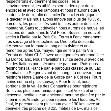
respecterons évidemment les codes liés à
l’environnement, les athlètes seront deux par deux,
encordés et avec des rampons et nous n’aurons que 8
cordées de deux, afin de limiter l’impact écologique sur
le glacier. Mais nous avons innové sur plus de 70 % du
parcours, les possibilités sont infinies autour de cette
montagne. Sans tout dévoiler, nous aurons de nouvelles
sections de route dans le Val Ferret Suisse, un nouvel
accès à l’Italie par le Petit Col Ferret à l’environnement
très sauvage et très technique. Une belle descente
d’Arnouva par la route le long de la rivière et une
remontée après Courmayeur qui se fera par la Via
Ferrata du Mont Chétif avec une ligne très aérienne face
au Mont-Blanc. Nous travaillons sur ce secteur avec des
Guides Italiens pour sécuriser le parcours. Puis nous
rejoindrons la France par le parcours classique du Lac
Combal et la Seigne avant de changer à nouveau pour
rejoindre Notre Dame de la Gorge par le Col des Fours,
moins connu et plus sauvage. Pour le final, nous
sortirons de la vallée des Contamines pour rejoindre
Bellevue, plus panoramique que le col Vozza et une
descente inédite sur un ancienne moraine glacière par le
chemin des Arandéllys pour rejoindre les Houches. Au
final, le parcours sera plus court avec 130 km, avec un
dénivelé très proche de 8 225 mètres de D+, mais ce