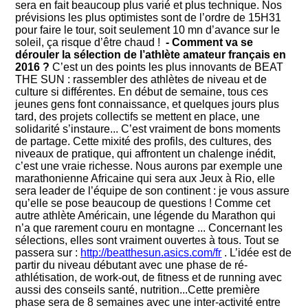
sera en fait beaucoup plus varié et plus technique. Nos
prévisions les plus optimistes sont de l’ordre de 15H31
pour faire le tour, soit seulement 10 mn d’avance sur le
soleil, ça risque d’être chaud !
- Comment va se
dérouler la sélection de l’athlète amateur français en
2016 ?
C’est un des points les plus innovants de BEAT
THE SUN : rassembler des athlètes de niveau et de
culture si différentes. En début de semaine, tous ces
jeunes gens font connaissance, et quelques jours plus
tard, des projets collectifs se mettent en place, une
solidarité s’instaure... C’est vraiment de bons moments
de partage. Cette mixité des profils, des cultures, des
niveaux de pratique, qui affrontent un chalenge inédit,
c’est une vraie richesse. Nous aurons par exemple une
marathonienne Africaine qui sera aux Jeux à Rio, elle
sera leader de l’équipe de son continent : je vous assure
qu’elle se pose beaucoup de questions ! Comme cet
autre athlète Américain, une légende du Marathon qui
n’a que rarement couru en montagne ... Concernant les
sélections, elles sont vraiment ouvertes à tous. Tout se
passera sur :
http://beatthesun.asics.com/fr
. L’idée est de
partir du niveau débutant avec une phase de ré-
athlétisation, de work-out, de fitness et de running avec
aussi des conseils santé, nutrition...Cette première
phase sera de 8 semaines avec une inter-activité entre