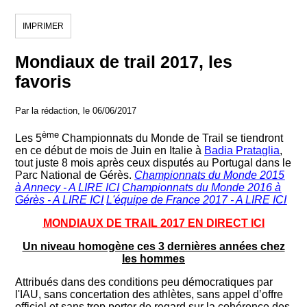
IMPRIMER
Mondiaux de trail 2017, les
favoris
Par la rédaction, le 06/06/2017
ème
Les 5
Championnats du Monde de Trail se tiendront
en ce début de mois de Juin en Italie à
Badia Prataglia
,
tout juste 8 mois après ceux disputés au Portugal dans le
Parc National de Gérès.
Championnats du Monde 2015
à Annecy - A LIRE ICI
Championnats du Monde 2016 à
Gérès - A LIRE ICI
L'équipe de France 2017 - A LIRE ICI
MONDIAUX DE TRAIL 2017 EN DIRECT ICI
Un niveau homogène ces 3 dernières années chez
les hommes
Attribués dans des conditions peu démocratiques par
l'IAU, sans concertation des athlètes, sans appel d’offre
officiel et sans trop porter de regard sur la cohérence des