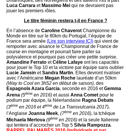
Britanniques, des Norvégiens et des Italiens mis à part
Luca Carrara
et
Massimo Mei
qui ne devraient pas
jouer les premiers rôles.
Le titre féminin restera t-il en France ?
En l’absence de
Caroline Chaverot
Championne du
Monde en titre sur le 80km du Portugal, l’équipe de
France sera armée
(Lire son interview ICI)
qui vient de
remporter avec aisance le Championnat de France de
course en montagne et pourrait faire parler sa
polyvalence et pourquoi pas créer une petite surprise.
Amandine Ferrato
et
Céline Lafaye
ont les capacités
pour jouer le Top 10 et la victoire par équipe sans oublier
Lucie Jamsin
et
Sandra Martin
. Elles devront rivaliser
avec l’Américaine
Megan Roche
lauréate d’un 50km
(Way to Cool en 3h52 en début de saison)
, des
Espagnols Azara Garcia
, seconde en 2016 et
Gemma
ème
Arena
(5
en 2016)
et aussi
Anna Comet
pour le
podium par équipe, la Néerlandaise
Ragna Debats
ème
ème
(3
en 2016 et 4
de La Transvulcania 2017
),
ème
l’Anglaise
Joanna Meek
,
(7
en 2016)
, la tchèque
ème
Michaela Mertova
(9
en 2016)
et la seule Italienne
qui tentera d’accrocher un Top 5
Silvia Rampozza
.
RAPPEL PALMARÈS 2016 (individuels et par