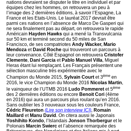
nations devraient se disputer le titre en individuel et par
équipes chez les hommes, on retrouvera un peu à
l’image des 2 dernières éditions, à savoir l’Espagne, La
France et les Etats-Unis. Le lauréat 2017 devrait être
parmi ces nations en l’absence de Marco De Gasperi qui
ne sera finalement pas au départ, on retrouvera le rapide
Américain
Hayden Hawks
qui a mené la Transvulcania
sur 50 km et terminé second du 50 miles de San
Francisco, de ses compatriotes
Andy Wacker, Mario
Mendoza
et
David Roche
qui trouveront un parcours à
leur convenance. Côté Espagnol on retrouvera
Cristofer
Clemente
,
Dani Garcia
et
Pablo Manuel Villa
, Miguel
Heras étant lui remplaçant. Les Français présentent une
sélection masculine très expérimentée avec le
ème
Champion du Monde 2015,
Sylvain Court
et 3
en
2016, le vice Champion du Monde 2016
Nicolas Martin
,
ème
le vainqueur de l’UTMB 2016
Ludo Pommeret
et 5
des 2 dernières éditions ou encore
Benoit Cori
(4ème
en 2016) qui aura un parcours plus roulant qu’en 2016.
Sans oublier les 3 nouveaux sous les couleurs France,
Cédric Fleureton
(Lire son interview ICI)
,
Romain
Maillard
et
Manu David
. On citera aussi le Japonais
Yoshihito Kondo
, l’Islandais
Jonson Thorbergur
et le
Polonais
Marcin Swierc
et l’absence remarquée des