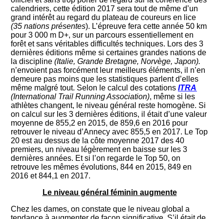
calendriers, cette édition 2017 sera tout de même d’un
grand intérêt au regard du plateau de coureurs en lice
(35 nations présentes
). L’épreuve fera cette année 50 km
pour 3 000 m D+, sur un parcours essentiellement en
forêt et sans véritables difficultés techniques. Lors des 3
dernières éditions même si certaines grandes nations de
la discipline
(Italie, Grande Bretagne, Norvège, Japon).
n’envoient pas forcément leur meilleurs éléments, il n’en
demeure pas moins que les statistiques parlent d’elles
même malgré tout. Selon le calcul des cotations
ITRA
(International Trail Running Association)
, même si les
athlètes changent, le niveau général reste homogène. Si
on calcul sur les 3 dernières éditions, il était d’une valeur
moyenne de 855,2 en 2015, de 859,6 en 2016 pour
retrouver le niveau d’Annecy avec 855,5 en 2017. Le Top
20 est au dessus de la côte moyenne 2017 des 40
premiers, un niveau légèrement en baisse sur les 3
dernières années. Et si l’on regarde le Top 50, on
retrouve les mêmes évolutions, 844 en 2015, 849 en
2016 et 844,1 en 2017.
Le niveau général féminin augmente
Chez les dames, on constate que le niveau global a
tendance à augmenter de façon significative. S’il était de