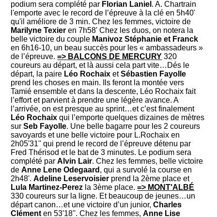
podium sera complété par
Florian Laniel
. A. Chartrain
l'emporte avec le record de l’épreuve à la clé en 5h40'
qu'il améliore de 3 min. Chez les femmes, victoire de
Marilyne Texier
en 7h58' Chez les duos, on notera la
belle victoire du couple
Manivoz Stéphanie et Franck
en 6h16-10, un beau succès pour les « ambassadeurs »
de l’épreuve.
=> BALCONS DE MERCURY
320
coureurs au départ, et là aussi cela part vite…Dés le
départ, la paire
Léo Rochaix
et
Sébastien Fayolle
prend les choses en main. Ils feront la montée vers
Tamié ensemble et dans la descente, Léo Rochaix fait
l’effort et parvient à prendre une légère avance. A
l’arrivée, on est presque au sprint…et c’est finalement
Léo Rochaix
qui l’emporte quelques dizaines de mètres
sur
Seb Fayolle
. Une belle bagarre pour les 2 coureurs
savoyards et une belle victoire pour L.Rochaix en
2h05'31'' qui prend le record de l’épreuve détenu par
Fred Thérisod et le bat de 3 minutes. Le podium sera
complété par
Alvin Lair
. Chez les femmes, belle victoire
de
Anne Lene Odegaard
, qui a survolé la course en
2h48'.
Adeline Leservoisier
prend la 2ème place et
Lula Martinez-Perez
la 3ème place.
=> MONT'ALBÉ
330 coureurs sur la ligne. Et beaucoup de jeunes…un
départ canon…et une victoire d’un junior,
Charles
Clément
en 53'18''. Chez les femmes,
Anne Lise