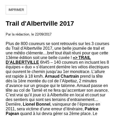
IMPRIMER
Trail d'Albertville 2017
Par la rédaction, le 22/09/2017
Plus de 800 coureurs se sont retrouvés sur les 3 courses
du Trail d'Albertville 2017, une belle journée de trail et
une météo clémente…bref tout était réuni pour que cette
13ème édition soit une belle cuvée !
=> TRAIL
D'ALBERTVILLE
6h45 – 140 coureurs en incluant les 8
équipes « duo » s’élancent derrière les vélos électriques
qui ouvrent le
chemin jusqu’au 1er monotrace. L’allure
est rapide à 18 km/h.
Arnaud Chartrain
prend la tête
dès la 1ère montée du col de l’Alpettaz, 2 minutes
d’avance sur un groupe qui le talonne. Arnaud passe en
tête au col de Tamié et ne fera qu’accentuer son avance.
C’est vrai qu’il joue ici à Albertville en local et court sur
des sentiers qui sont ses terrains d’entrainement…
Derrière,
Lionel Bonnel
, vainqueur de l’épreuve en
2011, sera victime d’une erreur d’itinéraire,
Patrice
Pajean
quand à lui devra gérer sa 2ème place. Le