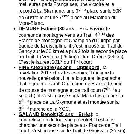
meilleures perfs Françaises, une victoire et le
ème
record à La Skyrhune, une 3
place sur le 50K
ème
en Australie et une 7
place au Marathon du
Mont-Blanc.
DEMURE Fabien (30 ans – Eric Favre)
: le
ème
coureur de montagne venu au Trail, 4
des
France de montagne et Champion d’Europe par
équipe de la discipline, il s’est imposé au Trail du
Sancy sur le 33 km et a pris 2 fois la seconde place
au Trail du Ventoux (26 km) et trail Drôme (23 km).
C’est le lauréat 2017 du TTN court.
FINE Alexandre (22 ans – Optisport)
: la
révélation 2017 chez les espoirs, il incarne la
nouvelle génération, il a la fougue et le panache
d’aller jouer devant, Champion de France Espoir
ème
de course de montagne et de trail court (7
au
scratch), il s’est imposé sur la Mona Lisa, a pris la
ème
5
place de La Skyrhune et est montée sur la
ème
3
marche de la YCC.
GALAND Benoit (25 ans – Erréa)
: la
concrétisation de tout son potentiel, il est allé
chercher une seconde place aux France de Trail
court, s’est imposé sur le Trail de Gruissan (25 km),