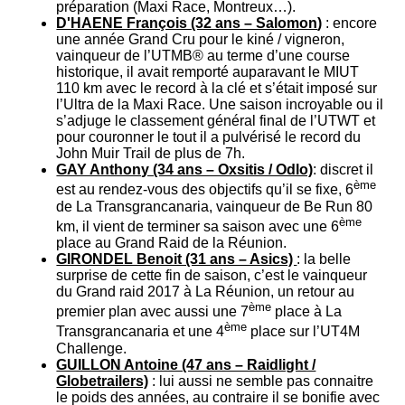
préparation (Maxi Race, Montreux…).
D'HAENE François (32 ans – Salomon
)
: encore
une année Grand Cru pour le kiné / vigneron,
vainqueur de l’UTMB® au terme d’une course
historique, il avait remporté auparavant le MIUT
110 km avec le record à la clé et s’était imposé sur
l’Ultra de la Maxi Race. Une saison incroyable ou il
s’adjuge le classement général final de l’UTWT et
pour couronner le tout il a pulvérisé le record du
John Muir Trail de plus de 7h.
GAY Anthony (34 ans – Oxsitis / Odlo)
: discret il
ème
est au rendez-vous des objectifs qu’il se fixe, 6
de La Transgrancanaria, vainqueur de Be Run 80
ème
km, il vient de terminer sa saison avec une 6
place au Grand Raid de la Réunion.
GIRONDEL Benoit (31 ans – Asics)
: la belle
surprise de cette fin de saison, c’est le vainqueur
du Grand raid 2017 à La Réunion, un retour au
ème
premier plan avec aussi une 7
place à La
ème
Transgrancanaria et une 4
place sur l’UT4M
Challenge.
GUILLON Antoine (47 ans – Raidlight /
Globetrailers)
: lui aussi ne semble pas connaitre
le poids des années, au contraire il se bonifie avec