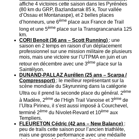
affiche 4 victoires cette saison dans les Pyrénées
(80 km du GRP, Bazlandarrak 85 k, Tour vallée
d’Ossau et Montanaspe), et 2 belles places
ème
d’honneurs, une 6
place aux France de Trail
ème
long et une 5
place sur la Transgrancanaria 125
km.
CORI Benoit (36 ans – Scott Running)
: une
saison en 2 temps en raison d’un déplacement
professionnel sur une mission militaire de plusieurs
mois, mais une victoire sur l’UTPMA en juin et un
ème
retour en décembre avec une 3
place sur la
Saintélyon.
DUNAND-PALLAZ Aurélien (25 ans – Scarpa /
Compressport)
: le meilleur représentant sur la
scène mondiale du Skyrunning dans la catégorie
ème
Ultra ou il prend la seconde place du général. 2
ème
ème
à Madère, 2
de l’High Trail Vanoise et 3
de
l’Ultra Pirineu, il s’est aussi imposé à Courchevel,
ème
ème
terminé 2
du Nivolet-Revard et 10
aux
Templiers.
FLEURETON Cédric (42 ans – New Balance)
:
peu de trails cette saison pour l’ancien triathlète,
mais une grosse performance avec une médaille