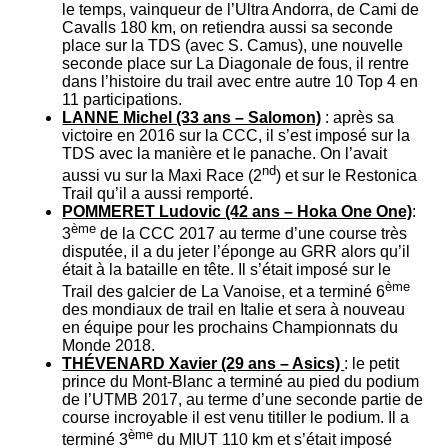
le temps, vainqueur de l’Ultra Andorra, de Cami de
Cavalls 180 km, on retiendra aussi sa seconde
place sur la TDS (avec S. Camus), une nouvelle
seconde place sur La Diagonale de fous, il rentre
dans l’histoire du trail avec entre autre 10 Top 4 en
11 participations.
LANNE Michel (33 ans – Salomon)
: après sa
victoire en 2016 sur la CCC, il s’est imposé sur la
TDS avec la manière et le panache. On l’avait
nd
aussi vu sur la Maxi Race (2
) et sur le Restonica
Trail qu’il a aussi remporté.
POMMERET Ludovic (42 ans – Hoka One One)
:
ème
3
de la CCC 2017 au terme d’une course très
disputée, il a du jeter l’éponge au GRR alors qu’il
était à la bataille en tête. Il s’était imposé sur le
ème
Trail des galcier de La Vanoise, et a terminé 6
des mondiaux de trail en Italie et sera à nouveau
en équipe pour les prochains Championnats du
Monde 2018.
THÉVENARD Xavier (29 ans – Asics)
: le petit
prince du Mont-Blanc a terminé au pied du podium
de l’UTMB 2017, au terme d’une seconde partie de
course incroyable il est venu titiller le podium. Il a
ème
terminé 3
du MIUT 110 km et s’était imposé