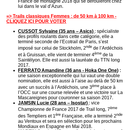
France de montagne 2018 qui se dérouleront chez
lui dans le val d’Azun.
=> Trails classiques Femmes : de 50 km à 100 km -
CLIQUEZ ICI POUR VOTER
CUSSOT Sylvaine (35 ans – Asics)
: spécialiste
des profils roulants dans cette catégorie, elle a
terminé seconde de l’Ecotrail de Paris, s’est
nde
imposé sur celui de Stockholm, 2
de l’Ardéchois
ème
et à Gruissan, elle vient de terminer 4
de la
Saintélyon. Elle est aussi la lauréate du TTN long
2017.
FERRATO Amandine (36 ans - Hoka One One
) :
une saison exceptionnelle qui lui vaut une double
nomination, elle est aussi à l’aise au delà de 50 km
ème
avec un succès à l’Ardéchois, une 3
place à
l’OCC sur une course relevée et une victoire sur La
Mascareignes pour couronner sa saison 2017.
JAMSIN Lucie (28 ans – Isostar)
: vice
ème
Championne de France 2017 de Trail long, 7
ère
nde
des Templiers et 1
Française, elle a terminé 2
au Ventoux et sera en sélection pour les prochains
Mondiaux en Espagne en Mai 2018.