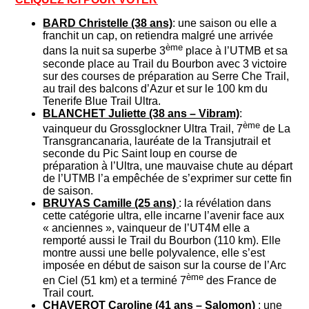
BARD Christelle (38 ans)
: une saison ou elle a
franchit un cap, on retiendra malgré une arrivée
ème
dans la nuit sa superbe 3
place à l’UTMB et sa
seconde place au Trail du Bourbon avec 3 victoire
sur des courses de préparation au Serre Che Trail,
au trail des balcons d’Azur et sur le 100 km du
Tenerife Blue Trail Ultra.
BLANCHET Juliette (38 ans – Vibram)
:
ème
vainqueur du Grossglockner Ultra Trail, 7
de La
Transgrancanaria, lauréate de la Transjutrail et
seconde du Pic Saint loup en course de
préparation à l’Ultra, une mauvaise chute au départ
de l’UTMB l’a empêchée de s’exprimer sur cette fin
de saison.
BRUYAS Camille (25 ans)
: la révélation dans
cette catégorie ultra, elle incarne l’avenir face aux
« anciennes », vainqueur de l’UT4M elle a
remporté aussi le Trail du Bourbon (110 km). Elle
montre aussi une belle polyvalence, elle s’est
imposée en début de saison sur la course de l’Arc
ème
en Ciel (51 km) et a terminé 7
des France de
Trail court.
CHAVEROT Caroline (41 ans – Salomon)
: une