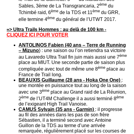
ème
Sables, 3ème de La Transgrancaria, 2
du
ème
ème
Tchimbé raid, 6
de la TDS et 11
du GRR,
ème
elle termine 4
du général de l’UTWT 2017.
=> Ultra Trails Hommes : au delà de 100 km -
CLIQUEZ ICI POUR VOTER
ANTOLINOS Fabien (40 ans – Terre de Running
– Mizuno
) : une saison ou l’on retiendra sa victoire
ème
au Lavaredo Ultra Trail fin juin mais aussi une 7
place au MIUT. Une seconde partie de saison plus
ème
compliquée avec tout de même une 8
place au
France de Trail long.
BEAUXIS Guillaume (28 ans - Hoka One One)
:
une montée en puissance tout au long de la saison
ème
avec une 3
place au Grand raid de La Réunion,
ème
ème
2
de l’UT4M Challenge il a aussi terminé 8
de l’exigeant High Trail Vanoise.
CAMUS Sylvain (35 ans - Garmin)
: il progresse
au fil des années dans les pas de son frère
Sébastien, il a terminé second avec Antoine
Guillon de la TDS au terme d’une arrivée
remarquée, régulièrement placé sur les courses de