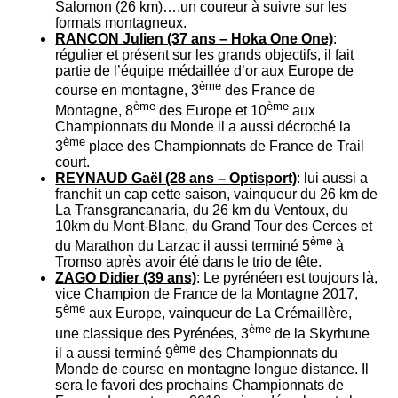
Salomon (26 km)….un coureur à suivre sur les
formats montagneux.
RANCON Julien (37 ans – Hoka One One)
:
régulier et présent sur les grands objectifs, il fait
partie de l’équipe médaillée d’or aux Europe de
ème
course en montagne, 3
des France de
ème
ème
Montagne, 8
des Europe et 10
aux
Championnats du Monde il a aussi décroché la
ème
3
place des Championnats de France de Trail
court.
REYNAUD Gaël (28 ans – Optisport)
: lui aussi a
franchit un cap cette saison, vainqueur du 26 km de
La Transgrancanaria, du 26 km du Ventoux, du
10km du Mont-Blanc, du Grand Tour des Cerces et
ème
du Marathon du Larzac il aussi terminé 5
à
Tromso après avoir été dans le trio de tête.
ZAGO Didier (39 ans)
: Le pyrénéen est toujours là,
vice Champion de France de la Montagne 2017,
ème
5
aux Europe, vainqueur de La Crémaillère,
ème
une classique des Pyrénées, 3
de la Skyrhune
ème
il a aussi terminé 9
des Championnats du
Monde de course en montagne longue distance. Il
sera le favori des prochains Championnats de