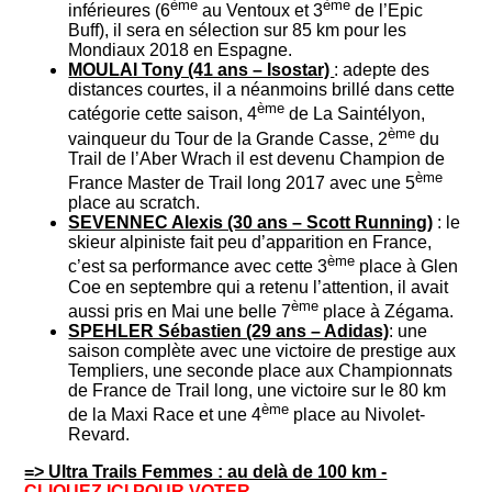
ème
ème
inférieures (6
au Ventoux et 3
de l’Epic
Buff), il sera en sélection sur 85 km pour les
Mondiaux 2018 en Espagne.
MOULAI Tony (41 ans – Isostar)
: adepte des
distances courtes, il a néanmoins brillé dans cette
ème
catégorie cette saison, 4
de La Saintélyon,
ème
vainqueur du Tour de la Grande Casse, 2
du
Trail de l’Aber Wrach il est devenu Champion de
ème
France Master de Trail long 2017 avec une 5
place au scratch.
SEVENNEC Alexis (30 ans – Scott Running)
: le
skieur alpiniste fait peu d’apparition en France,
ème
c’est sa performance avec cette 3
place à Glen
Coe en septembre qui a retenu l’attention, il avait
ème
aussi pris en Mai une belle 7
place à Zégama.
SPEHLER Sébastien (29 ans – Adidas)
: une
saison complète avec une victoire de prestige aux
Templiers, une seconde place aux Championnats
de France de Trail long, une victoire sur le 80 km
ème
de la Maxi Race et une 4
place au Nivolet-
Revard.
=> Ultra Trails Femmes : au delà de 100 km -
CLIQUEZ ICI POUR VOTER