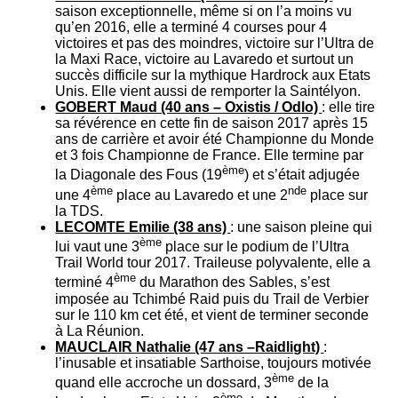
saison exceptionnelle, même si on l’a moins vu
qu’en 2016, elle a terminé 4 courses pour 4
victoires et pas des moindres, victoire sur l’Ultra de
la Maxi Race, victoire au Lavaredo et surtout un
succès difficile sur la mythique Hardrock aux Etats
Unis. Elle vient aussi de remporter la Saintélyon.
GOBERT Maud (40 ans – Oxistis / Odlo)
: elle tire
sa révérence en cette fin de saison 2017 après 15
ans de carrière et avoir été Championne du Monde
et 3 fois Championne de France. Elle termine par
ème
la Diagonale des Fous (19
) et s’était adjugée
ème
nde
une 4
place au Lavaredo et une 2
place sur
la TDS.
LECOMTE Emilie (38 ans)
: une saison pleine qui
ème
lui vaut une 3
place sur le podium de l’Ultra
Trail World tour 2017. Traileuse polyvalente, elle a
ème
terminé 4
du Marathon des Sables, s’est
imposée au Tchimbé Raid puis du Trail de Verbier
sur le 110 km cet été, et vient de terminer seconde
à La Réunion.
MAUCLAIR Nathalie (47 ans –Raidlight)
:
l’inusable et insatiable Sarthoise, toujours motivée
ème
quand elle accroche un dossard, 3
de la
ème