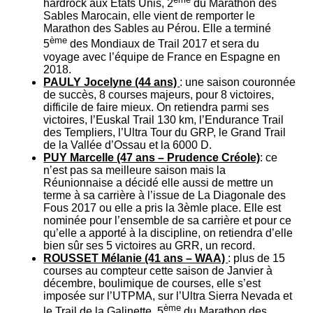
hardrock aux Etats Unis, 2
du Marathon des
Sables Marocain, elle vient de remporter le
Marathon des Sables au Pérou. Elle a terminé
ème
5
des Mondiaux de Trail 2017 et sera du
voyage avec l’équipe de France en Espagne en
2018.
PAULY Jocelyne (44 ans)
: une saison couronnée
de succès, 8 courses majeurs, pour 8 victoires,
difficile de faire mieux. On retiendra parmi ses
victoires, l’Euskal Trail 130 km, l’Endurance Trail
des Templiers, l’Ultra Tour du GRP, le Grand Trail
de la Vallée d’Ossau et la 6000 D.
PUY Marcelle (47 ans – Prudence Créole)
: ce
n’est pas sa meilleure saison mais la
Réunionnaise a décidé elle aussi de mettre un
terme à sa carrière à l’issue de La Diagonale des
Fous 2017 ou elle a pris la 3èmle place. Elle est
nominée pour l’ensemble de sa carrière et pour ce
qu’elle a apporté à la discipline, on retiendra d’elle
bien sûr ses 5 victoires au GRR, un record.
ROUSSET Mélanie (41 ans – WAA)
: plus de 15
courses au compteur cette saison de Janvier à
décembre, boulimique de courses, elle s’est
imposée sur l’UTPMA, sur l’Ultra Sierra Nevada et
ème
le Trail de la Galinette. 5
du Marathon des