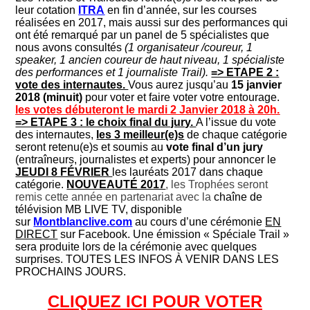
leur cotation
ITRA
en fin d’année, sur les courses
réalisées en 2017, mais aussi sur des performances qui
ont été remarqué par un panel de 5 spécialistes que
nous avons consultés
(1 organisateur /coureur, 1
speaker, 1 ancien coureur de haut niveau, 1 spécialiste
des performances et 1 journaliste Trail).
=> ETAPE 2 :
vote des internautes.
Vous aurez jusqu’au
15 janvier
2018 (minuit)
pour voter et faire voter votre entourage.
les votes débuteront le mardi 2 Janvier 2018 à 20h.
=> ETAPE 3 : le choix final du jury.
A l’issue du vote
des internautes,
les 3 meilleur(e)s
de chaque catégorie
seront retenu(e)s et soumis au
vote final d’un jury
(entraîneurs, journalistes et experts) pour annoncer le
JEUDI 8 FÉVRIER
les lauréats 2017 dans chaque
catégorie.
NOUVEAUTÉ 2017
, les Trophées seront
remis cette année en partenariat avec la
c
haîne de
télévision MB LIVE TV,
disponible
sur
Montblanclive.com
au cours d’une cérémonie
EN
DIRECT
sur Facebook. Une émission « Spéciale Trail »
sera produite lors de la cérémonie avec quelques
surprises. TOUTES LES INFOS À VENIR DANS LES
PROCHAINS JOURS.
CLIQUEZ ICI POUR VOTER