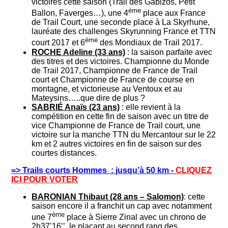
victoires cette saison (Trail des Gabizos, Petit
ème
Ballon, Faverges…), une 4
place aux France
de Trail Court, une seconde place à La Skyrhune,
lauréate des challenges Skyrunning France et TTN
ème
court 2017 et 6
des Mondiaux de Trail 2017.
ROCHE Adeline (33 ans)
: la saison parfaite avec
des titres et des victoires. Championne du Monde
de Trail 2017, Championne de France de Trail
court et Championne de France de course en
montagne, et victorieuse au Ventoux et au
Mateysins…..que dire de plus ?
SABRIÉ Anaïs (23 ans)
: elle revient à la
compétition en cette fin de saison avec un titre de
vice Championne de France de Trail court, une
victoire sur la manche TTN du Mercantour sur le 22
km et 2 autres victoires en fin de saison sur des
courtes distances.
=> Trails courts Hommes : jusqu’à 50 km -
CLIQUEZ
ICI POUR VOTER
BARONIAN Thibaut (28 ans – Salomon)
: cette
saison encore il a franchit un cap avec notamment
ème
une 7
place à Sierre Zinal avec un chrono de
2h37’16’’, le plaçant au second rang des