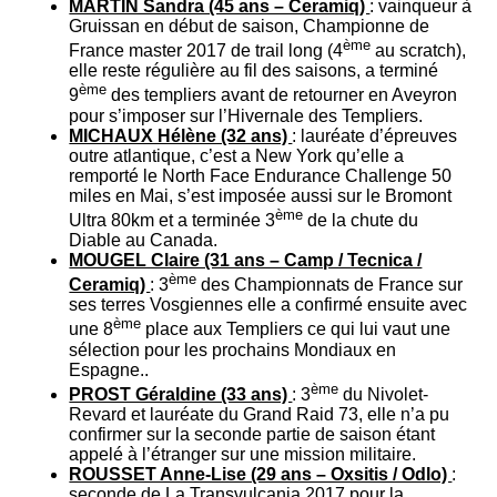
MARTIN Sandra (45 ans – Ceramiq)
: vainqueur à
Gruissan en début de saison, Championne de
ème
France master 2017 de trail long (4
au scratch),
elle reste régulière au fil des saisons, a terminé
ème
9
des templiers avant de retourner en Aveyron
pour s’imposer sur l’Hivernale des Templiers.
MICHAUX Hélène (32 ans)
: lauréate d’épreuves
outre atlantique, c’est a New York qu’elle a
remporté le North Face Endurance Challenge 50
miles en Mai, s’est imposée aussi sur le Bromont
ème
Ultra 80km et a terminée 3
de la chute du
Diable au Canada.
MOUGEL Claire (31 ans – Camp / Tecnica /
ème
Ceramiq)
: 3
des Championnats de France sur
ses terres Vosgiennes elle a confirmé ensuite avec
ème
une 8
place aux Templiers ce qui lui vaut une
sélection pour les prochains Mondiaux en
Espagne..
ème
PROST Géraldine (33 ans)
: 3
du Nivolet-
Revard et lauréate du Grand Raid 73, elle n’a pu
confirmer sur la seconde partie de saison étant
appelé à l’étranger sur une mission militaire.
ROUSSET Anne-Lise (29 ans – Oxsitis / Odlo)
:
seconde de La Transvulcania 2017 pour la