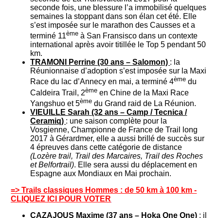
seconde fois, une blessure l’a immobilisé quelques
semaines la stoppant dans son élan cet été. Elle
s’est imposée sur le marathon des Causses et a
ème
terminé 11
à San Fransisco dans un contexte
international après avoir titillée le Top 5 pendant 50
km.
TRAMONI Perrine (30 ans – Salomon)
: la
Réunionnaise d’adoption s’est imposée sur la Maxi
ème
Race du lac d’Annecy en mai, a terminé 4
du
ème
Caldeira Trail, 2
en Chine de la Maxi Race
ème
Yangshuo et 5
du Grand raid de La Réunion.
VIEUILLE Sarah (32 ans – Camp / Tecnica /
Ceramiq)
: une saison complète pour la
Vosgienne, Championne de France de Trail long
2017 à Gérardmer, elle a aussi brillé de succès sur
4 épreuves dans cette catégorie de distance
(Lozère trail, Trail des Marcaires, Trail des Roches
et Belfortrail)
. Elle sera aussi du déplacement en
Espagne aux Mondiaux en Mai prochain.
=> Trails classiques Hommes : de 50 km à 100 km -
CLIQUEZ ICI POUR VOTER
CAZAJOUS Maxime (37 ans – Hoka One One)
: il