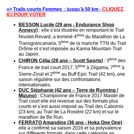
=> Trails courts Femmes : jusqu’à 50 km -
CLIQUEZ
ICI POUR VOTER
BESSON Lucile (29 ans - Endurance Shop
Annecy)
: elle s’est illustrée en remportant le Trail
ème
Nivolet-Revard, a terminé 4
du Marathon de La
ème
Transgrancanaria, 5
de la manche TTN du Trail
Drôme et s’est imposée au Kanna Mountain Trail
au Japon.
ème
CHIRON Célia (29 ans – Scott Sports)
: 3
des
ème
ème
France de trail court 2017, 5
à Zégama, 7
à
ème
Sierre-Zinal et 2
au Buff Epic Trail (42 km), une
saison régulière sur des confrontations
internationales.
DUC Stéphanie (42 ans – Terre de Running /
Mizuno)
: Championne de France 2017 Master de
Trail court elle est revenue sur des formats plus
courts et s’est aussi imposé au Trail des Cabornis
(23 km), au Trail de La Rosière (22 km) et sur le
marathon de Be Run.
FERRATO Amandine (36 ans - Hoka One One)
:
elle a confirmé sa saison 2016 et sa polyvalence
sur différents formats, dans cette catégorie on