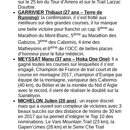
sur le 25 km du Tour d’Arrens et sur le Trail Larzac
Dourbie.
GARRIVIER Thibaut (27 ans – Terre de
Running)
: la confirmation, il s’est frotté aux
meilleurs sur des grandes courses, il lui manque
ème
une belle victoire pour franchir un cap. 6
au
ème
Marathon du Mont-Blanc, 5
au Marathon des
ème
Gabizos, 3
des Cabornis, 4 ème des
ème
Matheysins et 6
de l’OCC de belles places
d’honneur pour le futur médecin.
MEYSSAT Manu (37 ans – Hoka One One)
: Il a
gagné toutes les courses sur lesquelles il s’est
engagé, Champion de France de trail court et de
course en montagne 2017, champion d’Europe par
équipe de la montagne, vainqueur des Cabornis
(40 km), du Bélier et de la montée du Nid d’Aigle
avec le record, il vient de réaliser le doublé sur la
Saintélyon.
MICHELON Julien (20 ans)
: un espoir discret
mais qui a ouvert son compteur de victoires avec 3
beaux succès sur des distance de moins de 30 km
en 2017 qui lui permet d’intégrer le Top 10 des
nominations. Le Vars Mountain Trail (23 km), la
Gapen’cimes (26 km) et le Serre Che Trail