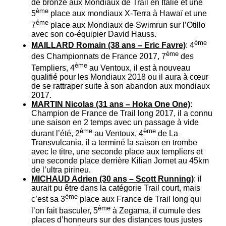
de bronze aux Mondiaux de Trail en Italie et une
ème
5
place aux mondiaux X-Terra à Hawaï et une
ème
7
place aux Mondiaux de Swimrun sur l’Otillo
avec son co-équipier David Hauss.
ème
MAILLARD Romain (38 ans – Eric Favre)
: 4
ème
des Championnats de France 2017, 7
des
ème
Templiers, 4
au Ventoux, il est à nouveau
qualifié pour les Mondiaux 2018 ou il aura à cœur
de se rattraper suite à son abandon aux mondiaux
2017.
MARTIN Nicolas (31 ans – Hoka One One)
:
Champion de France de Trail long 2017, il a connu
une saison en 2 temps avec un passage à vide
ème
ème
durant l’été, 2
au Ventoux, 4
de La
Transvulcania, il a terminé la saison en trombe
avec le titre, une seconde place aux templiers et
une seconde place derrière Kilian Jornet au 45km
de l’ultra pirineu.
MICHAUD Adrien (30 ans – Scott Running)
: il
aurait pu être dans la catégorie Trail court, mais
ème
c’est sa 3
place aux France de Trail long qui
ème
l’on fait basculer, 5
à Zegama, il cumule des
places d’honneurs sur des distances tous justes