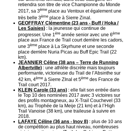
retiendra son titre de vice Championne du Monde
ème
2017, sa 3
place au Ventoux et également une
ème
très belle 3
place à Sierre Zinal.
GEOFFRAY Clémentine (23 ans - Buff / Hoka /
Les Saisies)
: la jeunesse qui continue de
ère
ème
progresser. Une 1
année senior avec une 6
place aux France de Trail court derrière les cadors,
ème
une 3
place à La Skyrhune et une seconde
place derrière Nuria Picas au Buff Epic Trail (22
km).
JEANNIER Céline (38 ans – Terre de Running
Albertville)
: une athlète discrète mais toujours
performante, victorieuse du Trail de l’Absinthe sur
ème
ème
42 km, 4
à Sierre ZInal et 5
des France de
Trail court 2017.
KLEIN Carole (33 ans)
: elle fait son entrée dans
le Top 10 des nominées 2017 avec 3 victoires sur
des profils montagneux, au X-Trail Couchevel (33
km), au Trophée de la Meije (21 km) et à l’High
Trail Vanoise (38 km), une traileuse à suivre en
2018.
LAFAYE Céline (36 ans - Inov 8)
: plus de 10 ans
de compétition au plus haut niveau, nombreuses