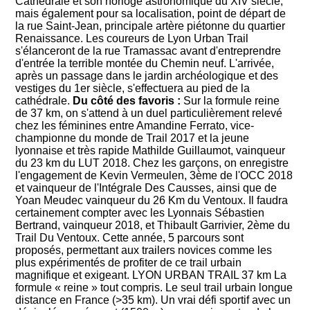
Cathédrale et son horloge astronomique du XIV siècle,
mais également pour sa localisation, point de départ de
la rue Saint-Jean, principale artère piétonne du quartier
Renaissance. Les coureurs de Lyon Urban Trail
s'élanceront de la rue Tramassac avant d'entreprendre
d'entrée la terrible montée du Chemin neuf. L'arrivée,
après un passage dans le jardin archéologique et des
vestiges du 1er siècle, s'effectuera au pied de la
cathédrale.
Du côté des favoris :
Sur la formule reine
de 37 km, on s'attend à un duel particulièrement relevé
chez les féminines entre Amandine Ferrato, vice-
championne du monde de Trail 2017 et la jeune
lyonnaise et très rapide Mathilde Guillaumot, vainqueur
du 23 km du LUT 2018. Chez les garçons, on enregistre
l'engagement de Kevin Vermeulen, 3ème de l'OCC 2018
et vainqueur de l'Intégrale Des Causses, ainsi que de
Yoan Meudec vainqueur du 26 Km du Ventoux. Il faudra
certainement compter avec les Lyonnais Sébastien
Bertrand, vainqueur 2018, et Thibault Garrivier, 2ème du
Trail Du Ventoux. Cette année, 5 parcours sont
proposés, permettant aux trailers novices comme les
plus expérimentés de profiter de ce trail urbain
magnifique et exigeant. LYON URBAN TRAIL 37 km La
formule « reine » tout compris. Le seul trail urbain longue
distance en France (>35 km). Un vrai défi sportif avec un