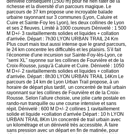
dénivelé conséquent (1500 m) pour ne rien rater de la
richesse et la diversité d'un parcours magique. Le
parcours de 37 km propose une incroyable balade
urbaine rayonnant sur 3 communes (Lyon, Caluire et
Cuire et Sainte-Foy les Lyon), les deux collines de Lyon
et ses 2 fleuves. Limité à 1000 coureurs Dénivelé : 1 500
M D+/- 3 ravitaillements solides et liquides + collation
d'arrivée. Départ : 7h30 LYON URBAN TRAIL 24 Km
Plus court mais tout aussi intense que le grand parcours,
le 24 km concentre les difficultés et les plaisirs. S'il fait
l'économie d'une incursion sur Sainte-Foy-lès-Lyon, ce
"semi XL" rayonne sur les collines de Fourvière et de la
Croix-Rousse, jusqu'à Caluire et Cuire. Dénivelé : 1050
M D+/- 2 ravitaillements solides et liquides + collation
d'arrivée. Départ : 8h30 LYON URBAN TRAIL 14Km Le
parcours de 14 km de Lyon Urban Trail propose, à un
horaire de départ plus tardif, un concentré de trail urbain
rayonnant sur les collines de Fourvière et de la Croix-
Rousse. Selon l'allure choisie, une jolie carte postale en
rando-run tranquille ou une course intensive et sans
répit. Dénivelé : 600 M D+/- 2 collines 1 ravitaillement
solide et liquide +collation d'arrivée Départ : 10 h LYON
URBAN TRAIL 8Km Un concentré de trail urbain avec
un kilométrage et un dénivelé très accessible. À faire
sans pression avec un départ en fin de matinée, pour