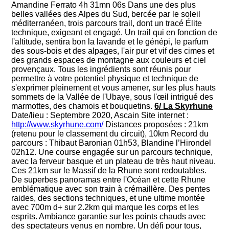
Amandine Ferrato 4h 31mn 06s Dans une des plus
belles vallées des Alpes du Sud, bercée par le soleil
méditerranéen, trois parcours trail, dont un tracé Élite
technique, exigeant et engagé. Un trail qui en fonction de
l'altitude, sentira bon la lavande et le génépi, le parfum
des sous-bois et des alpages, l'air pur et vif des cimes et
des grands espaces de montagne aux couleurs et ciel
provençaux. Tous les ingrédients sont réunis pour
permettre à votre potentiel physique et technique de
s'exprimer pleinement et vous amener, sur les plus hauts
sommets de la Vallée de l'Ubaye, sous l'œil intrigué des
marmottes, des chamois et bouquetins.
6/ La Skyrhune
Date/lieu : Septembre 2020, Ascain Site internet :
http://www.skyrhune.com/
Distances proposées : 21km
(retenu pour le classement du circuit), 10km Record du
parcours : Thibaut Baronian 01h53, Blandine l’Hirondel
02h12. Une course engagée sur un parcours technique,
avec la ferveur basque et un plateau de très haut niveau.
Ces 21km sur le Massif de la Rhune sont redoutables.
De superbes panoramas entre l'Océan et cette Rhune
emblématique avec son train à crémaillère. Des pentes
raides, des sections techniques, et une ultime montée
avec 700m d+ sur 2.2km qui marque les corps et les
esprits. Ambiance garantie sur les points chauds avec
des spectateurs venus en nombre. Un défi pour tous,