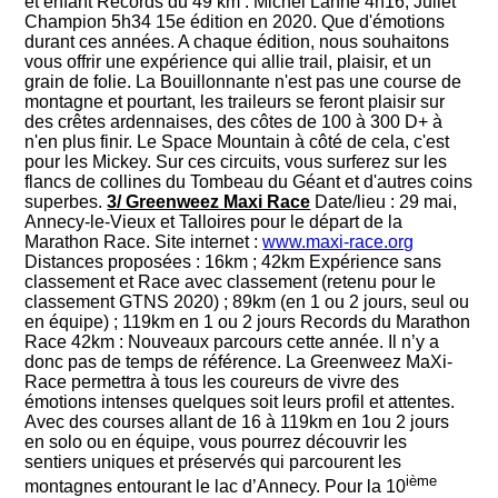
et enfant Records du 49 km : Michel Lanne 4h16, Juliet
Champion 5h34 15e édition en 2020. Que d'émotions
durant ces années. A chaque édition, nous souhaitons
vous offrir une expérience qui allie trail, plaisir, et un
grain de folie. La Bouillonnante n'est pas une course de
montagne et pourtant, les traileurs se feront plaisir sur
des crêtes ardennaises, des côtes de 100 à 300 D+ à
n'en plus finir. Le Space Mountain à côté de cela, c'est
pour les Mickey. Sur ces circuits, vous surferez sur les
flancs de collines du Tombeau du Géant et d'autres coins
superbes.
3/ Greenweez Maxi Race
Date/lieu : 29 mai,
Annecy-le-Vieux et Talloires pour le départ de la
Marathon Race. Site internet :
www.maxi-race.org
Distances proposées : 16km ; 42km Expérience sans
classement et Race avec classement (retenu pour le
classement GTNS 2020) ; 89km (en 1 ou 2 jours, seul ou
en équipe) ; 119km en 1 ou 2 jours Records du Marathon
Race 42km : Nouveaux parcours cette année. Il n’y a
donc pas de temps de référence. La Greenweez MaXi-
Race permettra à tous les coureurs de vivre des
émotions intenses quelques soit leurs profil et attentes.
Avec des courses allant de 16 à 119km en 1ou 2 jours
en solo ou en équipe, vous pourrez découvrir les
sentiers uniques et préservés qui parcourent les
ième
montagnes entourant le lac d’Annecy.
Pour la 10