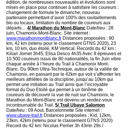
édition, de nombreuses nouveautés et évolutions sont
mises en place pour continuer à satisfaire les coureurs :
changement de formule le dimanche, nouveau
partenaire permettant d’avoir 100% des ravitaillements
bio ou locaux, limitation du nombre de coureurs aux
départs…
4/ Marathon du Mont-Blanc
Date/lieu : 28
juin, Chamonix-Mont-Blanc. Site internet :
www.marathonmontblanc.fr
Distances proposées : 90
km, 42 km (retenu pour le classement GTNS 2020), 23
km, 10 km, duo étoilé, KM Vertical. Records du 42 km :
Kilian Jornet 3h45, Elisa Desco 4h35 Avec 8 épreuves et
10 500 coureurs issus de 80 nationalités, la fin Juin vibre
chaque année à l’heure du Trail à Chamonix Mont-
Blanc. Du 90km Ultra-Technique, autour de la vallée de
Chamonix, en passant par le 42km qui voit s’affronter les
meilleurs athlètes de la discipline, jusqu’au 10km qui
permet une initiation au Trail ainsi que l’incroyable
format du Duo Etoilé qui permet à un binôme de
coureurs de découvrir la vue de nuit sur Chamonix, le
Marathon du Mont-Blanc est devenu un rendez-vous
incontournable du Trail.
5/ Trail Ubaye Salomon
Date/lieu : 09 Aout, Barcelonnette Site internet :
www.ubaye-trail.fr
Distances proposées : Kid, 12km,
23km, 42km (retenu pour le classement GTNS 2020)
Record du 42 km: Nicolas Perrier 3h 43mn 29s /