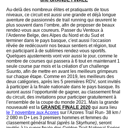
Au-delà des nombreux élites et pratiquants de tous
niveaux, ce circuit est aussi une grande et déjà longue
aventure de passionnés de trail running qui œuvrent le
plus souvent dans l’ombre, afin de proposer de beaux
rendez-vous aux coureurs. Passer du Ventoux à
l'Ardenne Belge, des Alpes du Nord et du Sud et
terminer dans le pays basque, c'est aussi l'occasion
rêvée de redécouvrir nos beaux sentiers et région, tout
en participant à de sublimes rendez-vous sportifs.
Quelques ajustements vont voir aussi le jour, comme le
nombre de courses qui passera à 6 tout en maintenant 1
seule course par mois et la création d’un challenge
Suunto, afin de mettre en avant les meilleurs grimpeurs
sur chaque étape. Comme en 2019, les meilleurs des
deux catégories, après les 5 premières RDV, sont invités
à participer à la finale nationale dans le pays basque. Ils
auront aussi l’opportunité de gagner, au classement final
du circuit, des invitations pour participer gratuitement à
l’ensemble de la coupe du monde 2021. Mais la grande
nouveauté est la
GRANDE FINALE 2020
qui aura lieu
le 7 novembre aux Açores
sur l'Azores Trail Run- 38 km /
2 080 m D+ Les 3 premiers hommes et femmes du
classement général final
(après la Skyrhune)
, seront
invités à la super finale des Golden Trail National Series