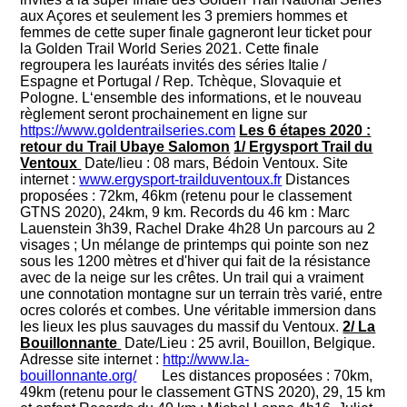
aux Açores et seulement les 3 premiers hommes et
femmes de cette super finale gagneront leur ticket pour
la Golden Trail World Series 2021. Cette finale
regroupera les lauréats invités des séries Italie /
Espagne et Portugal / Rep. Tchèque, Slovaquie et
Pologne. L‘ensemble des informations, et le nouveau
règlement seront prochainement en ligne sur
https://www.goldentrailseries.com
Les 6 étapes 2020 :
retour du Trail Ubaye Salomon
1/ Ergysport Trail du
Ventoux
Date/lieu : 08 mars, Bédoin Ventoux. Site
internet :
www.ergysport-trailduventoux.fr
Distances
proposées : 72km, 46km (retenu pour le classement
GTNS 2020), 24km, 9 km. Records du 46 km : Marc
Lauenstein 3h39, Rachel Drake 4h28
Un parcours au 2
visages ; Un mélange de printemps qui pointe son nez
sous les 1200 mètres et d'hiver qui fait de la résistance
avec de la neige sur les crêtes. Un trail qui a vraiment
une connotation montagne sur un terrain très varié, entre
ocres colorés et combes. Une véritable immersion dans
les lieux les plus sauvages du massif du Ventoux.
2/ La
Bouillonnante
Date/Lieu : 25 avril, Bouillon, Belgique.
Adresse site internet :
http://www.la-
bouillonnante.org/
Les distances proposées : 70km,
49km (retenu pour le classement GTNS 2020), 29, 15 km