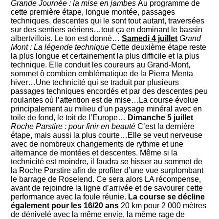
Grande Journée : la mise en jambes
Au programme de
cette première étape, longue montée, passages
techniques, descentes qui le sont tout autant, traversées
sur des sentiers aériens…tout ça en dominant le bassin
albertvillois. Le ton est donné…
Samedi 4 juillet
Grand
Mont : La légende technique
Cette deuxième étape reste
la plus longue et certainement la plus difficile et la plus
technique. Elle conduit les coureurs au Grand-Mont,
sommet ô combien emblématique de la Pierra Menta
hiver…Une technicité qui se traduit par plusieurs
passages techniques encordés et par des descentes peu
roulantes où l’attention est de mise…La course évolue
principalement au milieu d’un paysage minéral avec en
toile de fond, le toit de l’Europe…
Dimanche 5 juillet
Roche Parstire : pour finir en beauté
C’est la dernière
étape, mais aussi la plus courte…Elle se veut nerveuse
avec de nombreux changements de rythme et une
alternance de montées et descentes. Même si la
technicité est moindre, il faudra se hisser au sommet de
la Roche Parstire afin de profiter d’une vue surplombant
le barrage de Roselend. Ce sera alors LA récompense,
avant de rejoindre la ligne d’arrivée et de savourer cette
performance avec la foule réunie.
La course se décline
également pour les 16/20 ans
20 km pour 2 000 mètres
de dénivelé avec la même envie, la même rage de