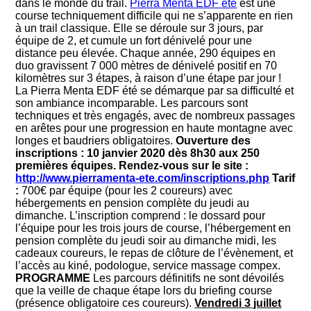
dans le monde du trail.
Pierra Menta EDF été
est une
course techniquement difficile qui ne s’apparente en rien
à un trail classique. Elle se déroule sur 3 jours, par
équipe de 2, et cumule un fort dénivelé pour une
distance peu élevée. Chaque année, 290 équipes en
duo gravissent 7 000 mètres de dénivelé positif en 70
kilomètres sur 3 étapes, à raison d’une étape par jour !
La Pierra Menta EDF été se démarque par sa difficulté et
son ambiance incomparable. Les parcours sont
techniques et très engagés, avec de nombreux passages
en arêtes pour une progression en haute montagne avec
longes et baudriers obligatoires.
Ouverture des
inscriptions : 10 janvier 2020 dès 8h30 aux 250
premières équipes.
Rendez-vous sur le site :
http://www.pierramenta-ete.com/inscriptions.php
Tarif
:
700€ par équipe (pour les 2 coureurs) avec
hébergements en pension complète du jeudi au
dimanche. L’inscription comprend : le dossard pour
l’équipe pour les trois jours de course, l’hébergement en
pension complète du jeudi soir au dimanche midi, les
cadeaux coureurs, le repas de clôture de l’évènement, et
l’accès au kiné, podologue, service massage compex.
PROGRAMME
Les parcours définitifs ne sont dévoilés
que la veille de chaque étape lors du briefing course
(présence obligatoire ces coureurs).
Vendredi 3 juillet