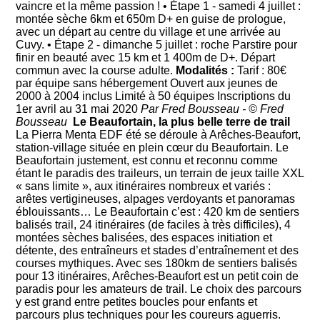
vaincre et la même passion ! • Étape 1 - samedi 4 juillet :
montée sèche 6km et 650m D+ en guise de prologue,
avec un départ au centre du village et une arrivée au
Cuvy. • Étape 2 - dimanche 5 juillet : roche Parstire pour
finir en beauté avec 15 km et 1 400m de D+. Départ
commun avec la course adulte.
Modalités :
Tarif : 80€
par équipe sans hébergement Ouvert aux jeunes de
2000 à 2004 inclus Limité à 50 équipes Inscriptions du
1er avril au 31 mai 2020
Par Fred Bousseau - © Fred
Bousseau
Le Beaufortain, la plus belle terre de trail
La Pierra Menta EDF été se déroule à Arêches-Beaufort,
station-village située en plein cœur du Beaufortain. Le
Beaufortain justement, est connu et reconnu comme
étant le paradis des traileurs, un terrain de jeux taille XXL
« sans limite », aux itinéraires nombreux et variés :
arêtes vertigineuses, alpages verdoyants et panoramas
éblouissants… Le Beaufortain c’est : 420 km de sentiers
balisés trail, 24 itinéraires (de faciles à très difficiles), 4
montées sèches balisées, des espaces initiation et
détente, des entraîneurs et stades d’entraînement et des
courses mythiques. Avec ses 180km de sentiers balisés
pour 13 itinéraires, Arêches-Beaufort est un petit coin de
paradis pour les amateurs de trail. Le choix des parcours
y est grand entre petites boucles pour enfants et
parcours plus techniques pour les coureurs aguerris.