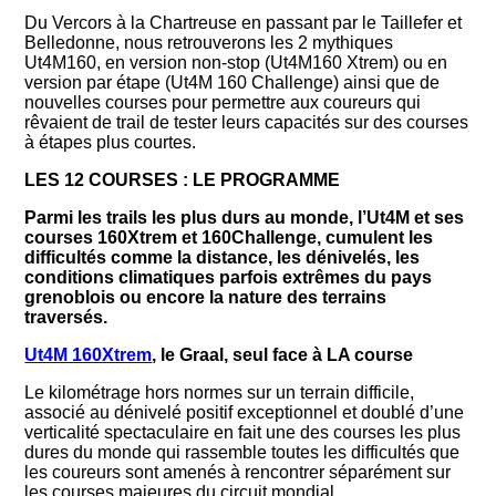
Du Vercors à la Chartreuse en passant par le Taillefer et
Belledonne, nous retrouverons les 2 mythiques
Ut4M160, en version non-stop (Ut4M160 Xtrem) ou en
version par étape (Ut4M 160 Challenge) ainsi que de
nouvelles courses pour permettre aux coureurs qui
rêvaient de trail de tester leurs capacités sur des courses
à étapes plus courtes.
LES 12 COURSES : LE PROGRAMME
Parmi les trails les plus durs au monde, l’Ut4M et ses
courses 160Xtrem et 160Challenge, cumulent les
difficultés comme la distance, les dénivelés, les
conditions climatiques parfois extrêmes du pays
grenoblois ou encore la nature des terrains
traversés.
Ut4M 160Xtrem
, le Graal, seul face à LA course
Le kilométrage hors normes sur un terrain difficile,
associé au dénivelé positif exceptionnel et doublé d’une
verticalité spectaculaire en fait une des courses les plus
dures du monde qui rassemble toutes les difficultés que
les coureurs sont amenés à rencontrer séparément sur
les courses majeures du circuit mondial