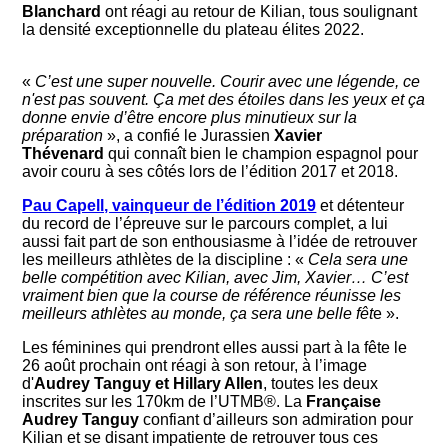
Blanchard
ont réagi au retour de Kilian, tous soulignant
la densité exceptionnelle du plateau élites 2022.
«
C’est une super nouvelle. Courir avec une légende, ce
n'est pas souvent. Ça met des étoiles dans les yeux et ça
donne envie d’être encore plus minutieux sur la
préparation
», a confié le Jurassien
Xavier
Thévenard
qui connaît bien le champion espagnol pour
avoir couru à ses côtés lors de l’édition 2017 et 2018.
Pau Capell, vainqueur de l’édition 2019
et détenteur
du record de l’épreuve sur le parcours complet, a lui
aussi fait part de son enthousiasme à l’idée de retrouver
les meilleurs athlètes de la discipline : «
Cela sera une
belle compétition avec Kilian, avec Jim, Xavier… C’est
vraiment bien que la course de référence réunisse les
meilleurs athlètes au monde, ça sera une belle fêt
e ».
Les féminines qui prendront elles aussi part à la fête le
26 août prochain ont réagi à son retour, à l’image
d'
Audrey Tanguy et Hillary Allen
, toutes les deux
inscrites sur les 170km de l’UTMB®. La
Française
Audrey Tanguy
confiant d’ailleurs son admiration pour
Kilian et se disant impatiente de retrouver tous ces