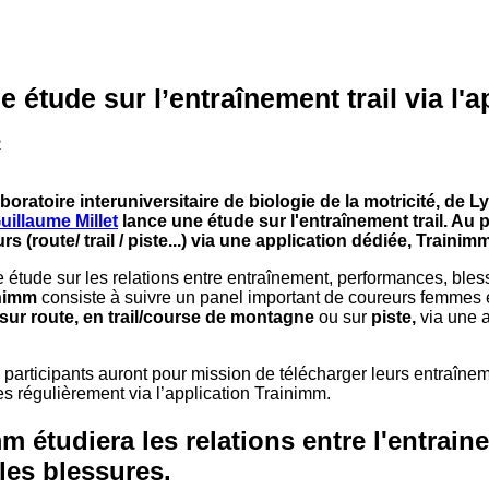
e étude sur l’entraînement trail via l'
2
boratoire interuniversitaire de biologie de la motricité, de 
uillaume Millet
lance une étude sur l'entraînement trail. Au
s (route/ trail / piste...) via une application dédiée, Trainimm
e étude sur les relations entre entraînement, performances, bless
inimm
consiste à suivre un panel important de coureurs femmes
sur route, en trail/course de montagne
ou sur
piste,
via une 
participants auront pour mission de télécharger leurs entraîneme
es régulièrement via l’application Trainimm.
 étudiera les relations entre l'entrainem
les blessures.