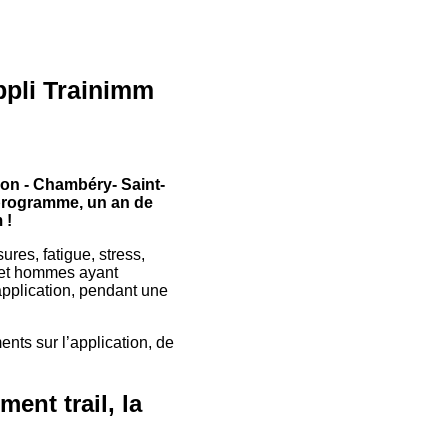
appli Trainimm
Lyon - Chambéry- Saint-
 programme, un an de
 !
ures, fatigue, stress,
 et hommes ayant
application, pendant une
nts sur l’application, de
ent trail, la