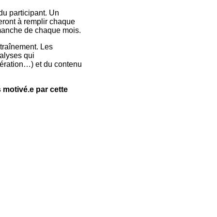
du participant. Un
eront à remplir chaque
imanche de chaque mois.
entraînement. Les
nalyses qui
pération…) et du contenu
 motivé.e par cette