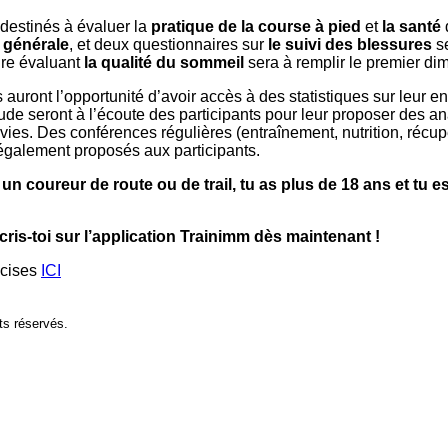
destinés à évaluer la
pratique de la course à pied
et
la santé
e générale
, et deux questionnaires sur
le suivi des blessures
s
re évaluant
la qualité du sommeil
sera à remplir le premier d
ts auront l’opportunité d’avoir accès à des statistiques sur leur 
ude seront à l’écoute des participants pour leur proposer des a
vies. Des conférences régulières (entraînement, nutrition, récu
 également proposés aux participants.
n coureur de route ou de trail, tu as plus de 18 ans et tu es
cris-toi sur l’application Trainimm dès maintenant !
écises
ICI
ts réservés.