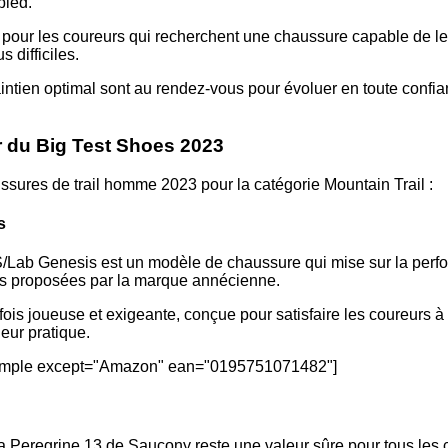
pied.
s pour les coureurs qui recherchent une chaussure capable de 
s difficiles.
aintien optimal sont au rendez-vous pour évoluer en toute confian
 du Big Test Shoes 2023
ussures de trail homme 2023 pour la catégorie Mountain Trail :
s
Lab Genesis est un modèle de chaussure qui mise sur la perfo
ns proposées par la marque annécienne.
fois joueuse et exigeante, conçue pour satisfaire les coureurs à
eur pratique.
simple except="Amazon" ean="0195751071482"]
la Peregrine 13 de Saucony reste une valeur sûre pour tous les c