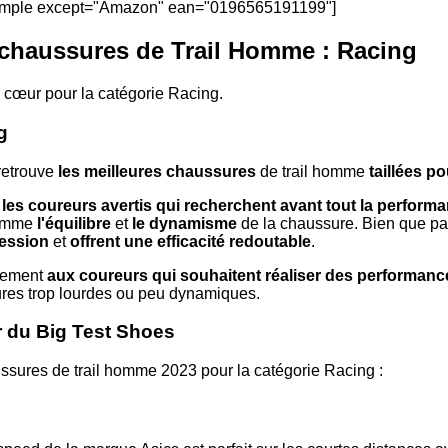
simple except="Amazon" ean="0196565191199"]
 chaussures de Trail Homme : Racing
cœur pour la catégorie Racing.
g
retrouve
les meilleures chaussures
de trail homme
taillées p
 les coureurs avertis qui recherchent avant tout la perform
 comme
l'équilibre
et
le dynamisme
de la chaussure. Bien que pa
ession
et
offrent une efficacité redoutable
.
itement
aux coureurs qui souhaitent réaliser des performanc
ures trop lourdes ou peu dynamiques.
 du Big Test Shoes
ussures de trail homme 2023 pour la catégorie Racing :