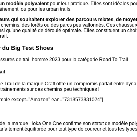
un modèle polyvalent
pour leur pratique. Elles sont idéales pou
aînement, ou pour les urban trails.
urs qui souhaitent explorer des parcours mixtes
,
de moyen
 chemins, des forêts ou des parcs peu vallonnés. Ces chaussure
insi qu'une qualité de déroulé optimale. Elles constituent un cho
ail.
 du Big Test Shoes
ussures de trail homme 2023 pour la catégorie Road To Trail :
ail
Trail de la marque Craft offre un compromis parfait entre dyn
entraînements sur des chemins peu techniques !
simple except="Amazon" ean="7318573831024"]
de la marque Hoka One One confirme son statut de modèle poly
rfaitement équilibrée pour tout type de coureur et tous les types 