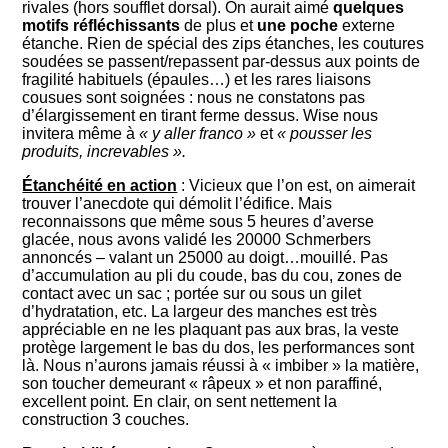
rivales (hors soufflet dorsal). On aurait aimé
quelques
motifs réfléchissants
de plus et
une poche
externe
étanche. Rien de spécial des zips étanches, les coutures
soudées se passent/repassent par-dessus aux points de
fragilité habituels (épaules…) et les rares liaisons
cousues sont soignées : nous ne constatons pas
d’élargissement en tirant ferme dessus. Wise nous
invitera même à
« y aller franco »
et
« pousser les
produits, increvables ».
Étanchéité en action
: Vicieux que l’on est, on aimerait
trouver l’anecdote qui démolit l’édifice. Mais
reconnaissons que même sous 5 heures d’averse
glacée, nous avons validé les 20000 Schmerbers
annoncés – valant un 25000 au doigt…mouillé. Pas
d’accumulation au pli du coude, bas du cou, zones de
contact avec un sac ; portée sur ou sous un gilet
d’hydratation, etc. La largeur des manches est très
appréciable en ne les plaquant pas aux bras, la veste
protège largement le bas du dos, les performances sont
là. Nous n’aurons jamais réussi à « imbiber » la matière,
son toucher demeurant « râpeux » et non paraffiné,
excellent point. En clair, on sent nettement la
construction 3 couches.