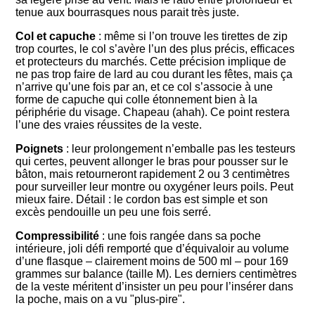
tenue aux bourrasques nous parait très juste.
Col et capuche
: même si l’on trouve les tirettes de zip
trop courtes, le col s’avère l’un des plus précis, efficaces
et protecteurs du marchés. Cette précision implique de
ne pas trop faire de lard au cou durant les fêtes, mais ça
n’arrive qu’une fois par an, et ce col s’associe à une
forme de capuche qui colle étonnement bien à la
périphérie du visage. Chapeau (ahah). Ce point restera
l’une des vraies réussites de la veste.
Poignets
: leur prolongement n’emballe pas les testeurs
qui certes, peuvent allonger le bras pour pousser sur le
bâton, mais retourneront rapidement 2 ou 3 centimètres
pour surveiller leur montre ou oxygéner leurs poils. Peut
mieux faire. Détail : le cordon bas est simple et son
excès pendouille un peu une fois serré.
Compressibilité
: une fois rangée dans sa poche
intérieure, joli défi remporté que d’équivaloir au volume
d’une flasque – clairement moins de 500 ml – pour 169
grammes sur balance (taille M). Les derniers centimètres
de la veste méritent d’insister un peu pour l’insérer dans
la poche, mais on a vu "plus-pire".