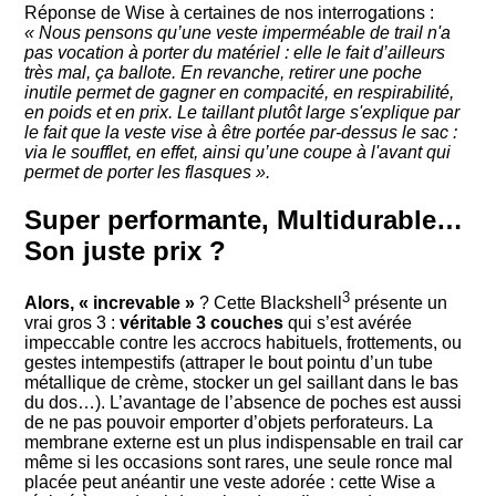
Réponse de Wise à certaines de nos interrogations :
« Nous pensons qu’une veste imperméable de trail n'a
pas vocation à porter du matériel : elle le fait d’ailleurs
très mal, ça ballote. En revanche, retirer une poche
inutile permet de gagner en compacité, en respirabilité,
en poids et en prix. Le taillant plutôt large s'explique par
le fait que la veste vise à être portée par-dessus le sac :
via le soufflet, en effet, ainsi qu’une coupe à l'avant qui
permet de porter les flasques ».
Super performante, Multidurable…
Son juste prix ?
3
Alors, « increvable »
? Cette Blackshell
présente un
vrai gros 3 :
véritable 3 couches
qui s’est avérée
impeccable contre les accrocs habituels, frottements, ou
gestes intempestifs (attraper le bout pointu d’un tube
métallique de crème, stocker un gel saillant dans le bas
du dos…). L’avantage de l’absence de poches est aussi
de ne pas pouvoir emporter d’objets perforateurs. La
membrane externe est un plus indispensable en trail car
même si les occasions sont rares, une seule ronce mal
placée peut anéantir une veste adorée : cette Wise a