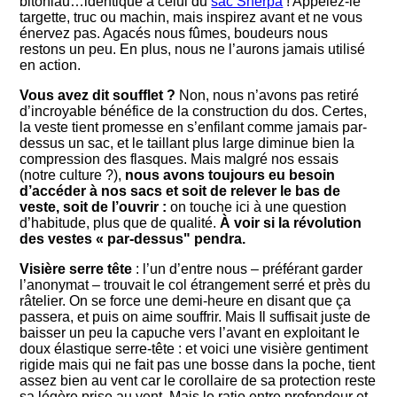
bitoniau…identique à celui du
sac Sherpa
! Appelez-le
targette, truc ou machin, mais inspirez avant et ne vous
énervez pas. Agacés nous fûmes, boudeurs nous
restons un peu. En plus, nous ne l’aurons jamais utilisé
en action.
Vous avez dit soufflet ?
Non, nous n’avons pas retiré
d’incroyable bénéfice de la construction du dos. Certes,
la veste tient promesse en s’enfilant comme jamais par-
dessus un sac, et le taillant plus large diminue bien la
compression des flasques. Mais malgré nos essais
(notre culture ?),
nous avons toujours eu besoin
d’accéder à nos sacs et soit de relever le bas de
veste, soit de l’ouvrir :
on touche ici à une question
d’habitude, plus que de qualité.
À voir si la révolution
des vestes « par-dessus" pendra.
Visière serre tête
: l’un d’entre nous – préférant garder
l’anonymat – trouvait le col étrangement serré et près du
râtelier. On se force une demi-heure en disant que ça
passera, et puis on aime souffrir. Mais Il suffisait juste de
baisser un peu la capuche vers l’avant en exploitant le
doux élastique serre-tête : et voici une visière gentiment
rigide mais qui ne fait pas une bosse dans la poche, tient
assez bien au vent car le corollaire de sa protection reste
sa légère prise au vent. Mais le ratio entre profondeur et