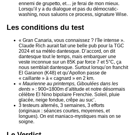
ennemi de grupetto, et… je ferai de mon mieux.
Lorsqu’il y a du dialogue et pas du démocratic-
washing, nous saluons ce process, signature Wise.
Les conditions du test
« Gran Canaria, vous connaissez ? l’île intense ».
Claude Rich aurait fait une belle pub pour la TGC
2024 et sa météo dantesque. D’accord, on dit
dantesque tout le temps, mais embarquer une
veste inconnue sur un 85K par force 7 et 5°C, ça
nous semblait dantesque. Surtout lorsqu’on franchit
El Garanon (K48) et qu’Apollon passe de
« caillante » à « cagnard » en 2 km.
«
Maurienne au printemps, Giboulées dans les
dents
» : 900<1800m d’altitude et notre désormais
célèbre El Nino bipolaire Frenchie. Soleil, pluie
glacée, neige fondue, crêpe au suc’.
3 testeurs alternés, 3 semaines, 3 efforts
(originaux : séances courtes, moyennes, et
longues). On est maniaco-mystiques mais on se
soigne.
Le Verdict