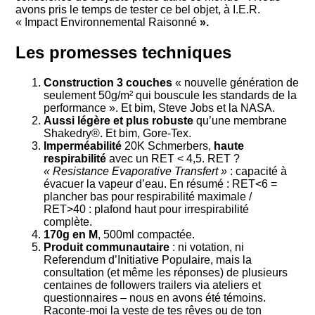
avons pris le temps de tester ce bel objet, à I.E.R.
« Impact Environnemental Raisonné
».
Les promesses techniques
Construction 3 couches
« nouvelle génération de
seulement 50g/m² qui bouscule les standards de la
performance ». Et bim, Steve Jobs et la NASA.
Aussi légère et plus robuste
qu’une membrane
Shakedry®. Et bim, Gore-Tex.
Imperméabilité
20K Schmerbers,
haute
respirabilité
avec un RET < 4,5. RET ?
« Resistance Evaporative Transfert »
: capacité à
évacuer la vapeur d’eau. En résumé : RET<6 =
plancher bas pour respirabilité maximale /
RET>40 : plafond haut pour irrespirabilité
complète.
170g en M
, 500ml compactée.
Produit communautaire
: ni votation, ni
Referendum d’Initiative Populaire, mais la
consultation (et même les réponses) de plusieurs
centaines de followers trailers via ateliers et
questionnaires – nous en avons été témoins.
Raconte-moi la veste de tes rêves ou de ton