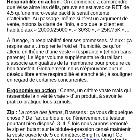
Respirabilité en action
: On commence à comprendre
que Wise aime les défis, preuve en est avec ce RET de
4.5 qu’une micro-veste packlite serait contente
d’atteindre. Au passage, même si c’est un argument de
vente, notons la clarté de l’info, alors que le client est
habitué aux « 20000/25000 », « 30/30 », « 25K/75K »…
À l’usage, la respirabilité tient ses promesses. Mieux : ça
respire sans…inspirer le froid et l’humidité, ce qu’on
attend en théorie d’une veste « respirante » (et non trans-
parente). Le léger volume supplémentaire du taillant
s’associe aux qualités de la membrane pour produire ce
bon transfert. Globalement, nous n’éprouvons aucun
déséquilibre entre respirabilité et étanchéité ; à souligner
en regard de certaines concurrentes.
Ergonomie en action
: Certes, un critère vaste mais qui
rassemble la « vérité vraie » d’un produit, à savoir le
pratico-pratique tous azimuts.
Zip :
La ronde des jurons
, Brassens : ça vous dit quelque
chose ? De l’art du bidule, ou l’énervement du testeur
pourtant bien disposé. 3, 4, 5 fois nous aurons remonté
le zip en butant sur le bidule-à-pression censé maintenir
la veste ouverte de 5 centimètres. Bing ! re-bing ! Ce