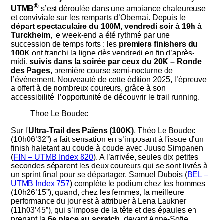
®
UTMB
s’est déroulée dans une ambiance chaleureuse
et conviviale sur les remparts d’Obernai. Depuis le
départ spectaculaire du 100M, vendredi soir à 19h à
Turckheim
, le week-end a été rythmé par une
succession de temps forts : les
premiers finishers du
100K
ont franchi la ligne dès vendredi en fin d’après-
midi,
suivis dans la soirée par ceux du 20K – Ronde
des Pages
, première course semi-nocturne de
l’événement. Nouveauté de cette édition 2025, l’épreuve
a offert à de nombreux coureurs, grâce à son
accessibilité, l’opportunité de découvrir le trail running.
Thoe Le Boudec
Sur l'
Ultra-Trail des Païens (100K)
, Théo Le Boudec
(10h06’32”) a fait sensation en s’imposant à l'issue d’un
finish haletant au coude à coude avec Juuso Simpanen
(
FIN – UTMB Index 820
). A l’arrivée, seules dix petites
secondes séparent les deux coureurs qui se sont livrés à
un sprint final pour se départager. Samuel Dubois (
BEL –
UTMB Index 757
) complète le podium chez les hommes
(10h26’15”), quand, chez les femmes, la meilleure
performance du jour est à attribuer à Lena Laukner
(11h03’45”), qui s’impose de la tête et des épaules en
prenant la
6e place au scratch
, devant Anne-Sofie