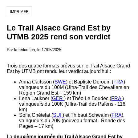
IMPRIMER
Le Trail Alsace Grand Est by
UTMB 2025 rend son verdict
Par la rédaction, le 17/05/2025
Trois des quatre formats prévus sur le Trail Alsace Grand
Est by UTMB ont rendu leur verdict aujourd'hui :
Anna Carlsson
(
SWE
) et Baptiste Derouin (
FRA
)
vainqueurs du 100M (Ultra-Trail des Chevaliers en
Région Grand Est – 159 km)
Lena Laukner (
GER
) et Théo Le Boudec (
FRA
)
vainqueurs du 100K (Ultra-Trail des Païens - 116
km)
Sofia Chételat (
SUI
) et Thibaut Schwalm (
FRA
),
vainqueurs du 20K (nouveau format - Ronde des
Pages – 17 km)
La
deuxième journée du Trail Alsace Grand Est by