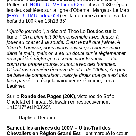
Pollestad (
NOR – UTMB Index 625
) : plus d’1h30 sépare
les deux athlètes sur la ligne d’Obernai. Margaux Le Map
(
FRA – UTMB Index 654
) est la dernière à monter sur la
boîte du 100K en 13h18’35”.
“ Quelle journée ”
, a déclaré Théo Le Boudec sur la
ligne.
“ On a bien fait 60 km ensemble avec Juuso, à
jouer au chat et à la souris. C’est le trail que j’aime. A
3km de l’arrivée, nous avons envisagé d’arriver main
dans la main, mais on a eu un doute sur le règlement et
on a préféré régler ça au sprint, pour le show. “
“J’ai
couru ma propre course, surtout avec des hommes.
C’était ma première épreuve de plus de 100km, j’ai peu
de base de comparaison, mais je dirais que ça s’est très
bien passé “
, a réagi la vainqueure féminine, Lena
Laukner.
Sur la
Ronde des Pages (20K)
, victoires de Sofia
Chételat et Thibaut Schwalm en respectivement
1h13’17” et1h03’20”.
Baptiste Derouin
Samedi, les arrivées du 100M – Ultra-Trail des
Chevaliers en Région Grand Est
– ont marqué le cœur