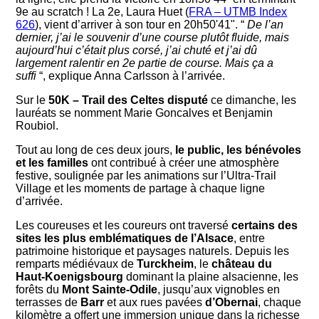
9e au scratch ! La 2e, Laura Huet (
FRA – UTMB Index
626
), vient d’arriver à son tour en 20h50'41". “
De l’an
dernier, j’ai le souvenir d’une course plutôt fluide, mais
aujourd’hui c’était plus corsé, j’ai chuté et j’ai dû
largement ralentir en 2e partie de course. Mais ça a
suffi
“, explique Anna Carlsson à l’arrivée.
Sur le
50K – Trail des Celtes disputé
ce dimanche, les
lauréats se nomment Marie Goncalves et Benjamin
Roubiol.
Tout au long de ces deux jours,
le public, les bénévoles
et les familles
ont contribué à créer une atmosphère
festive, soulignée par les animations sur l’Ultra-Trail
Village et les moments de partage à chaque ligne
d’arrivée.
Les coureuses et les coureurs ont traversé
certains des
sites les plus emblématiques de l’Alsace
, entre
patrimoine historique et paysages naturels. Depuis les
remparts médiévaux de
Turckheim
, le
château du
Haut-Koenigsbourg
dominant la plaine alsacienne, les
forêts du
Mont Sainte-Odile
, jusqu’aux vignobles en
terrasses de
Barr
et aux rues pavées
d’Obernai
, chaque
kilomètre a offert une immersion unique dans la richesse