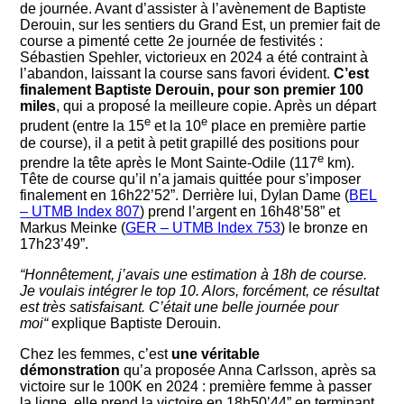
de journée. Avant d’assister à l’avènement de Baptiste
Derouin, sur les sentiers du Grand Est, un premier fait de
course a pimenté cette 2e journée de festivités :
Sébastien Spehler, victorieux en 2024 a été contraint à
l’abandon, laissant la course sans favori évident.
C’est
finalement Baptiste Derouin, pour son premier 100
miles
, qui a proposé la meilleure copie. Après un départ
e
e
prudent (entre la 15
et la 10
place en première partie
de course), il a petit à petit grapillé des positions pour
e
prendre la tête après le Mont Sainte-Odile (117
km).
Tête de course qu’il n’a jamais quittée pour s’imposer
finalement en 16h22’52”. Derrière lui, Dylan Dame (
BEL
– UTMB Index 807
) prend l’argent en 16h48’58” et
Markus Meinke (
GER – UTMB Index 753
) le bronze en
17h23’49”.
“Honnêtement, j’avais une estimation à 18h de course.
Je voulais intégrer le top 10. Alors, forcément, ce résultat
est très satisfaisant. C’était une belle journée pour
moi“
explique Baptiste Derouin.
Chez les femmes, c’est
une véritable
démonstration
qu’a proposée Anna Carlsson, après sa
victoire sur le 100K en 2024 : première femme à passer
la ligne, elle prend la victoire en 18h50’44” en terminant