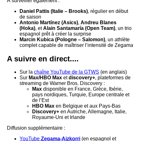
À surveiller également :
Daniel Pattis (Italie – Brooks)
, régulier en début
de saison
Antonio Martínez (Asics)
,
Andreu Blanes
(Hoka)
, et
Alain Santamaría (Open Team)
, un trio
espagnol prêt à créer la surprise
Marcin Kubica (Pologne – Salomon)
, un athlète
complet capable de maîtriser l’intensité de Zegama
A suivre en direct....
Sur la
chaîne YouTube de la GTWS
(en anglais)
Sur
Max/HBO Max
et
discovery+
, plateformes de
streaming de Warner Bros. Discovery :
Max
disponible en France, Grèce, Ibérie,
pays nordiques, Turquie, Europe centrale et
de l’Est
HBO Max
en Belgique et aux Pays-Bas
Discovery+
en Autriche, Allemagne, Italie,
Royaume-Uni et Irlande
Diffusion supplémentaire :
YouTube
Zegama-Aizkorri
(en espagnol et