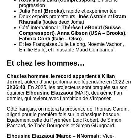
progression
Julia Font (Brooks)
, rapide et expérimentée
Deux espoirs prometteurs :
Inés Astrain
et
Ikram
Rharsalla
(toutes deux Joma)
Côté international :
Thérèse LeBoeuf (Suisse –
Compressport)
,
Anna Gibson (USA – Brooks)
,
Fabiola Conti (Italie – Otso)
.
Et les Françaises Julie Lelong, Noemie Vachon,
Emilie Bulle, et l'inusable Maud Combarieur
Et chez les hommes…
Chez les hommes, le record appartient à Kilian
Jornet
, auteur d’une performance légendaire en 2022 en
3h36:40
. En 2025, les projecteurs sont braqués sur son
équipier
Elhousine Elazzaoui
(MAR), deuxième l’an
dernier, qui revient avec l’ambition de s’imposer.
Côté français, on notera la présence de Thomas Cardin,
aligné pour le première fois sur la classique basque.
Egalement celle du Pyrénéen Loic Robert, de Simon
Paccard, de Théo Bourgeois et SImon GUugnard.
Elhousine Elazzaoui (Maroc – NNormal)
: Vice-