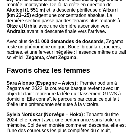
montée impitoyable. De là, la crête en direction de
Aketegi (1 551 m)
et la descente périlleuse d’
Aitxuri
(km 23–25)
exigent une concentration absolue. La
dernière section passe par des terrains plus roulants à
Oltze
et
Urbia
, avec une dernière ascension vers
Andraitz
avant la descente finale vers l’arrivée.
Avec plus de
11 000 demandes de dossards
, Zegama
reste un phénomène unique. Boue, brouillard, rochers,
racines, et une ferveur inégalée : l’essence même du trail
se vit ici.
Zegama, c’est Zegama.
Favoris chez les femmes
Sara Alonso (Espagne – Asics)
: Premier podium à
Zegama en 2022, la coureuse basque revient avec un
objectif clair : reprendre la tête du classement GTWS à
domicile. Elle connaît le parcours par cœur, ce qui fait
d’elle une prétendante sérieuse à la victoire.
Sylvia Nordskar (Norvège – Hoka)
: Tenante du titre
2024, elle revient avec une performance sans faute en
mémoire. Solide en montée comme en descente, elle est
l’une des coureuses les plus complètes du circuit,