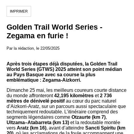
IMPRIMER
Golden Trail World Series -
Zegama en furie !
Par la rédaction, le 22/05/2025
Après trois étapes déjà disputées, la Golden Trail
World Series (GTWS) 2025 atteint son point médian
au Pays Basque avec sa course la plus
emblématique : Zegama-Aizkorri.
Dimanche 25 mai, les meilleurs coureurs courte distance
du monde affronteront
42,195 kilomètres
et
2 736
mètres de dénivelé positif
au cœur du parc naturel
d’Aizkorri-Aratz, sur un parcours aussi spectaculaire que
techniquement redoutable. L’itinéraire comprend des
segments légendaires comme
Otzaurte (km 7)
,
Ultzama–Atabarreta (km 13)
et la redoutable montée
vers
Aratz (km 16)
, avant d’atteindre
Sancti Spiritu (km
20)
, où les acclamations de la foule accompagnent une