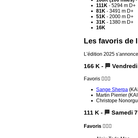
111K
- 5294 m D+
81K
- 3491 m D+
51K
- 2000 m D+
31K
- 1380 m D+
16K
Les favoris de 
L'édition 2025 s'annonce
166 K - 🏁 Vendredi
Favoris 🏃🏻‍♂️
Sange Sherpa
(KA
Martin Pierrier (
Christope Nonorgu
111 K - 🏁 Samedi 7
Favoris 🏃🏻‍♂️