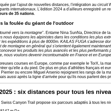
quée par l'ajout de nouvelles distances, l'intégration au circuit 
ipants internationaux. L'édition 2024 a d'ailleurs enregistré un r
eurs de 35 nations
.
la foulée du géant de l'outdoor
tourné vers la montagne
". Entame Nina SunNa, Directrice de l
s nous équipons les alpinistes dans les conditions les plus ex
r les expéditions à plus de 8000m. KAILAS FUGA s'adresse d
t de montagne en général qui s'orientent également maintenant v
oncevoir les produits les plus avancés et les plus performants p
aire, nous voulons devenir incontournable en France et en Europe
reuses courses en Europe, comme par exemple le TorX, la marq
er qu'elle a du pied. De plus en plus d'athlètes français et eu
 Pierrier ou encore Miguel Arsenio rejoignent les rangs de la ma
ais aussi après la ligne d'arrivée pour qu'ils nous parlent des pro
025 : six distances pour tous les nive
le Swiss Canyon Trail propose six parcours adaptés à tous les ni
 8147 m D+