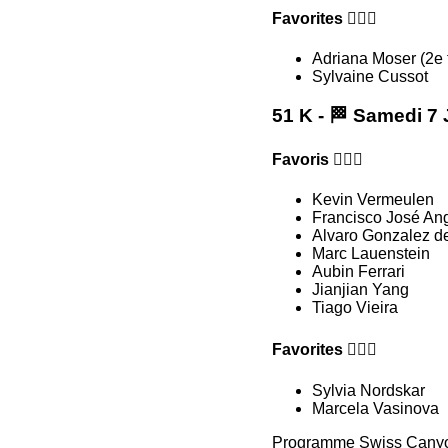
Favorites 🏃🏻‍♀️
Adriana Moser (2e
Sylvaine Cussot
51 K - 🏁 Samedi 7 
Favoris 🏃🏻‍♂️
Kevin Vermeulen
Francisco José An
Alvaro Gonzalez de
Marc Lauenstein
Aubin Ferrari
Jianjian Yang
Tiago Vieira
Favorites 🏃🏻‍♀️
Sylvia Nordskar
Marcela Vasinova
Programme Swiss Canyo