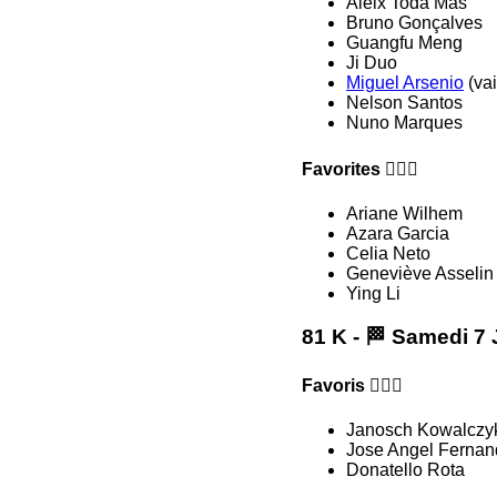
Aleix Toda Mas
Bruno Gonçalves
Guangfu Meng
Ji Duo
Miguel Arsenio
(va
Nelson Santos
Nuno Marques
Favorites 🏃🏻‍♀️
Ariane Wilhem
Azara Garcia
Celia Neto
Geneviève Asseli
Ying Li
81 K - 🏁 Samedi 7 
Favoris 🏃🏻‍♂️
Janosch Kowalczy
Jose Angel Fernan
Donatello Rota