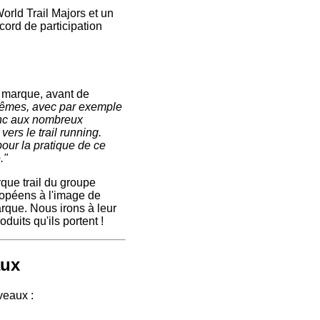
World Trail Majors et un
ecord de participation
a marque, avant de
trêmes, avec par exemple
onc aux nombreux
ers le trail running.
our la pratique de ce
."
ue trail du groupe
ropéens à l'image de
rque. Nous irons à leur
duits qu'ils portent !
aux
veaux :