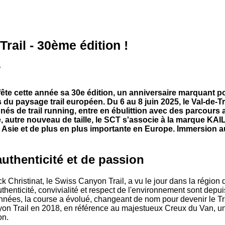
rail - 30ème édition !
5
fête cette année sa 30e édition, un anniversaire marquant p
du paysage trail européen. Du 6 au 8 juin 2025, le Val-de-Tra
nés de trail running, entre en ébulittion avec des parcours a
e, autre nouveau de taille, le SCT s'associe à la marque KA
 Asie et de plus en plus importante en Europe. Immersion a
authenticité et de passion
 Christinat, le Swiss Canyon Trail, a vu le jour dans la région 
thenticité, convivialité et respect de l'environnement sont depui
années, la course a évolué, changeant de nom pour devenir le Tr
on Trail en 2018, en référence au majestueux Creux du Van, un 
on.