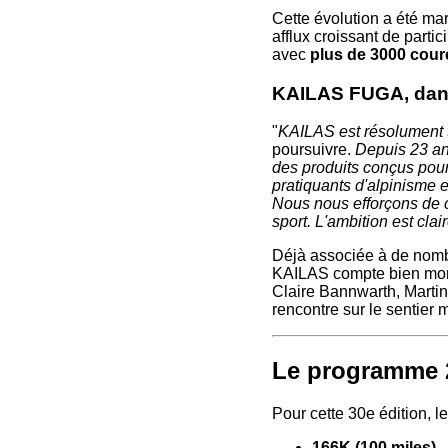
Cette évolution a été mar
afflux croissant de partic
avec
plus de 3000 cour
KAILAS FUGA, dans 
"
KAILAS est résolument 
poursuivre.
Depuis 23 an
des produits conçus pou
pratiquants d'alpinisme e
Nous nous efforçons de c
sport. L'ambition est cl
Déjà associée à de nomb
KAILAS compte bien montr
Claire Bannwarth, Martin
rencontre sur le sentier m
Le programme 2
Pour cette 30e édition, 
166K (100 miles)
-