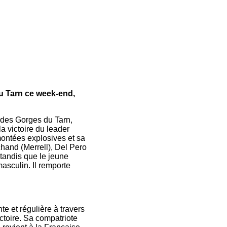
du Tarn ce week-end,
 des Gorges du Tarn,
a victoire du leader
montées explosives et sa
chand (Merrell), Del Pero
 tandis que le jeune
asculin. Il remporte
e et régulière à travers
ctoire. Sa compatriote