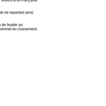
 revient à la Française
te ne repartant ainsi
n de leader au
 sommet du classement.