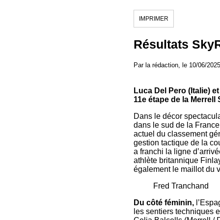
IMPRIMER
Résultats Sky
Par la rédaction, le 10/06/202
Luca Del Pero (Italie)
11e étape de la Merrel
Dans le décor spectacula
dans le sud de la France,
actuel du classement gén
gestion tactique de la co
a franchi la ligne d’arr
athlète britannique Finl
également le maillot du 
Fred Tranchand
Du côté féminin,
l’Espag
les sentiers techniques e