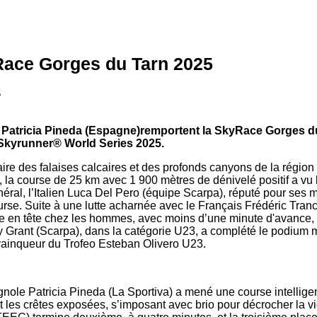
Race Gorges du Tarn 2025
5
 et Patricia Pineda (Espagne)remportent la SkyRace Gorges 
l Skyrunner® World Series 2025.
ire des falaises calcaires et des profonds canyons de la région
 la course de 25 km avec 1 900 mètres de dénivelé positif a vu l
éral, l’Italien Luca Del Pero (équipe Scarpa), réputé pour ses 
urse. Suite à une lutte acharnée avec le Français Frédéric Tran
ivée en tête chez les hommes, avec moins d’une minute d'avance,
ay Grant (Scarpa), dans la catégorie U23, a complété le podium m
vainqueur du Trofeo Esteban Olivero U23.
nole Patricia Pineda (La Sportiva) a mené une course intelligent
t les crêtes exposées, s’imposant avec brio pour décrocher la vi