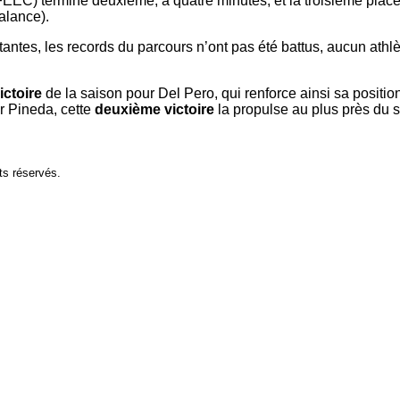
 FEEC) termine deuxième, à quatre minutes, et la troisième place
alance).
tantes, les records du parcours n’ont pas été battus, aucun athlè
ictoire
de la saison pour Del Pero, qui renforce ainsi sa positio
r Pineda, cette
deuxième victoire
la propulse au plus près du
ts réservés.