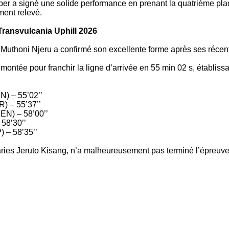
er a signé une solide performance en prenant la quatrième pla
ement relevé.
ransvulcania Uphill 2026
Muthoni Njeru a confirmé son excellente forme après ses récen
ontée pour franchir la ligne d’arrivée en 55 min 02 s, établiss
N) – 55’02’’
) – 55’37’’
EN) – 58’00’’
 58’30’’
 – 58’35’’
laries Jeruto Kisang, n’a malheureusement pas terminé l’épreuve