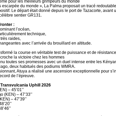
rême pour les meilleurs grimpeurs du monde
s escarpée du monde », La Palma proposait un tracé redoutable
ositif. Le départ était donné depuis le port de Tazacorte, avant
 célèbre sentier GR131.
ronter :
dominant l’océan,
articulièrement technique,
très raides,
angeantes avec l’arrivée du brouillard en altitude.
sformé la course en véritable test de puissance et de résistance
roche la victoire chez les hommes
enu toutes ses promesses avec un duel intense entre les Kény
iago, deux habitués des podiums WMRA.
sionnant, Atuya a réalisé une ascension exceptionnelle pour s’
ecord de l’épreuve.
ransvulcania Uphill 2026
EN) – 45’01’’
o (KEN) – 47’33’’
KEN) – 47’39’’
48’20’’
8’46’’