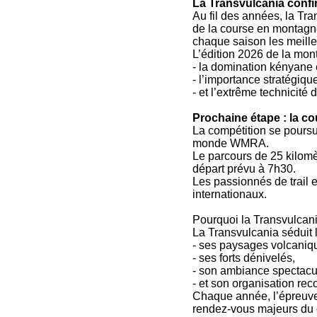
La Transvulcania confi
Au fil des années, la Tra
de la course en montagne
chaque saison les meille
L’édition 2026 de la mon
- la domination kényane
- l’importance stratégique
- et l’extrême technicit
Prochaine étape : la c
La compétition se poursu
monde WMRA.
Le parcours de 25 kilomè
départ prévu à 7h30.
Les passionnés de trail e
internationaux.
Pourquoi la Transvulcania
La Transvulcania séduit 
- ses paysages volcaniq
- ses forts dénivelés,
- son ambiance spectacul
- et son organisation re
Chaque année, l’épreuve 
rendez-vous majeurs du