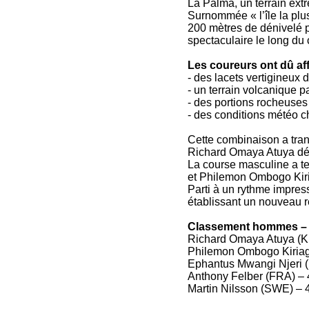
La Palma, un terrain ext
Surnommée « l’île la plu
200 mètres de dénivelé p
spectaculaire le long du
Les coureurs ont dû aff
- des lacets vertigineux 
- un terrain volcanique p
- des portions rocheuses 
- des conditions météo ch
Cette combinaison a tran
Richard Omaya Atuya déc
La course masculine a t
et Philemon Ombogo Kir
Parti à un rythme impres
établissant un nouveau r
Classement hommes – T
Richard Omaya Atuya (K
Philemon Ombogo Kiriag
Ephantus Mwangi Njeri (
Anthony Felber (FRA) – 
Martin Nilsson (SWE) – 4