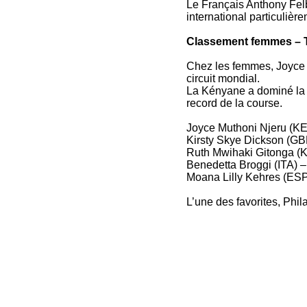
Le Français Anthony Felb
international particulièr
Classement femmes – T
Chez les femmes, Joyce 
circuit mondial.
La Kényane a dominé la m
record de la course.
Joyce Muthoni Njeru (KE
Kirsty Skye Dickson (GBR
Ruth Mwihaki Gitonga (K
Benedetta Broggi (ITA) –
Moana Lilly Kehres (ESP)
L’une des favorites, Phi