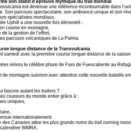
rme son statut d’épreuve mythique du trail mondial
nsvulcania est devenue une référence incontournable dans l’univ
. Son parcours spectaculaire, son ambiance unique et son nive
urs spécialistes mondiaux.
tée Uphill a une nouvelle fois démontré :
 en course en montagne,
 de la gestion de l’effort,
é des parcours volcaniques de La Palma.
ourse longue distance de la Transvulcania
it samedi avec la première course longue distance de la saiso
tres reliera le célèbre phare de Faro de Fuencaliente au Refugi
t de montagne suivront avec attention cette nouvelle bataille ent
 fascine autant les trailers ?
les coureurs du monde entier grâce à :
ues uniques,
aire,
connue internationalement.
des Canaries attire les plus grands noms du trail running mondi
 calendrier WMRA.