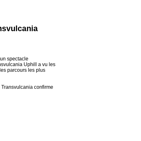
nsvulcania
un spectacle
nsvulcania Uphill a vu les
es parcours les plus
a Transvulcania confirme