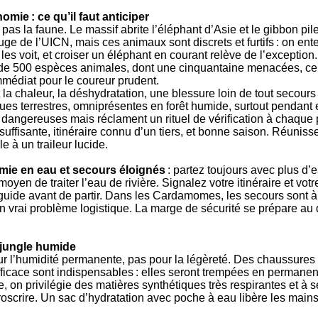
omie : ce qu’il faut anticiper
 pas la faune. Le massif abrite l’éléphant d’Asie et le gibbon pi
uge de l’UICN, mais ces animaux sont discrets et furtifs : on ent
 les voit, et croiser un éléphant en courant relève de l’except
de 500 espèces animales, dont une cinquantaine menacées, ce q
médiat pour le coureur prudent.
a chaleur, la déshydratation, une blessure loin de tout secours 
sues terrestres, omniprésentes en forêt humide, surtout pendant 
s dangereuses mais réclament un rituel de vérification à chaque 
 suffisante, itinéraire connu d’un tiers, et bonne saison. Réuniss
e à un traileur lucide.
mie en eau et secours éloignés
: partez toujours avec plus d’
oyen de traiter l’eau de rivière. Signalez votre itinéraire et vot
uide avant de partir. Dans les Cardamomes, les secours sont à 
n vrai problème logistique. La marge de sécurité se prépare au d
a jungle humide
our l’humidité permanente, pas pour la légèreté. Des chaussures
ficace sont indispensables : elles seront trempées en permanen
le, on privilégie des matières synthétiques très respirantes et à 
proscrire. Un sac d’hydratation avec poche à eau libère les mai