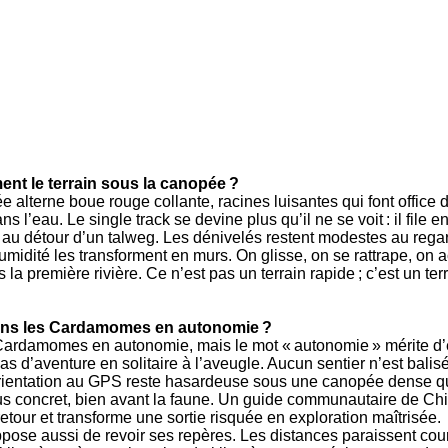
ent le terrain sous la canopée ?
e alterne boue rouge collante, racines luisantes qui font office
ns l’eau. Le single track se devine plus qu’il ne se voit : il file e
au détour d’un talweg. Les dénivelés restent modestes au regard 
’humidité les transforment en murs. On glisse, on se rattrape, on 
a première rivière. Ce n’est pas un terrain rapide ; c’est un terr
 dans les Cardamomes en autonomie ?
Cardamomes en autonomie, mais le mot « autonomie » mérite d’êtr
 d’aventure en solitaire à l’aveugle. Aucun sentier n’est balisé
orientation au GPS reste hasardeuse sous une canopée dense qui
plus concret, bien avant la faune. Un guide communautaire de Chi
 retour et transforme une sortie risquée en exploration maîtrisée.
ppose aussi de revoir ses repères. Les distances paraissent cour