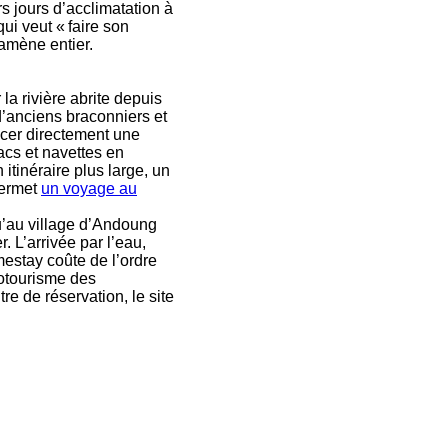
s jours d’acclimatation à
ui veut « faire son
ramène entier.
 la rivière abrite depuis
d’anciens braconniers et
ncer directement une
acs et navettes en
itinéraire plus large, un
permet
un voyage au
u’au village d’Andoung
. L’arrivée par l’eau,
mestay coûte de l’ordre
écotourisme des
e de réservation, le site