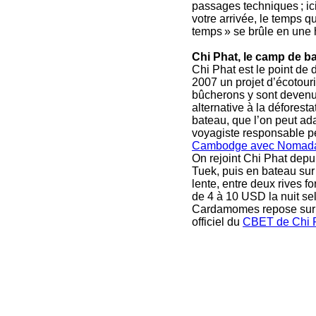
passages techniques ; ic
votre arrivée, le temps q
temps » se brûle en une h
Chi Phat, le camp de b
Chi Phat est le point de d
2007 un projet d’écotour
bûcherons y sont devenus 
alternative à la déforest
bateau, que l’on peut ada
voyagiste responsable pe
Cambodge avec Nomad
On rejoint Chi Phat depu
Tuek, puis en bateau sur l
lente, entre deux rives f
de 4 à 10 USD la nuit selo
Cardamomes repose sur ce
officiel du
CBET de Chi 