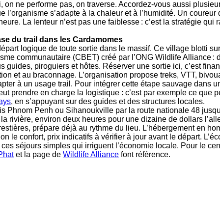
i, on ne performe pas, on traverse. Accordez-vous aussi plusieur
ue l’organisme s’adapte à la chaleur et à l’humidité. Un coureur q
eure. La lenteur n’est pas une faiblesse : c’est la stratégie qui 
ase du trail dans les Cardamomes
épart logique de toute sortie dans le massif. Ce village blotti sur
isme communautaire (CBET) créé par l’ONG Wildlife Alliance : 
guides, piroguiers et hôtes. Réserver une sortie ici, c’est fina
ation et au braconnage. L’organisation propose treks, VTT, bivou
pter à un usage trail. Pour intégrer cette étape sauvage dans un 
ut prendre en charge la logistique : c’est par exemple ce que 
ays
, en s’appuyant sur des guides et des structures locales.
is Phnom Penh ou Sihanoukville par la route nationale 48 jusq
a rivière, environ deux heures pour une dizaine de dollars l’aller
orestières, prépare déjà au rythme du lieu. L’hébergement en ho
n le confort, prix indicatifs à vérifier à jour avant le départ. L’
s séjours simples qui irriguent l’économie locale. Pour le centr
Phat
et la page de
Wildlife Alliance
font référence.