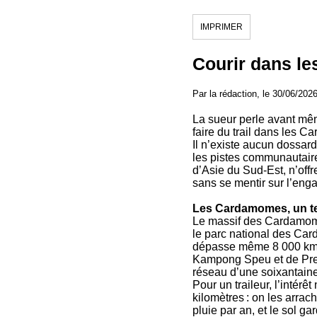
IMPRIMER
Courir dans le
Par la rédaction, le 30/06/202
La sueur perle avant même
faire du trail dans les 
Il n’existe aucun dossar
les pistes communautaire
d’Asie du Sud-Est, n’offre
sans se mentir sur l’eng
Les Cardamomes, un terr
Le massif des Cardamome
le parc national des Car
dépasse même 8 000 km² d
Kampong Speu et de Prea
réseau d’une soixantain
Pour un traileur, l’intérê
kilomètres : on les arrac
pluie par an, et le sol 