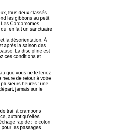
leux, tous deux classés
end les gibbons au petit
ion. Les Cardamomes
ui en fait un sanctuaire
et la désorientation. À
et après la saison des
pause. La discipline est
ez ces conditions et
eau que vous ne le feriez
re heure de retour à votre
plusieurs heures : une
épart, jamais sur le
 de trail à crampons
ce, autant qu’elles
séchage rapide ; le coton,
ns pour les passages