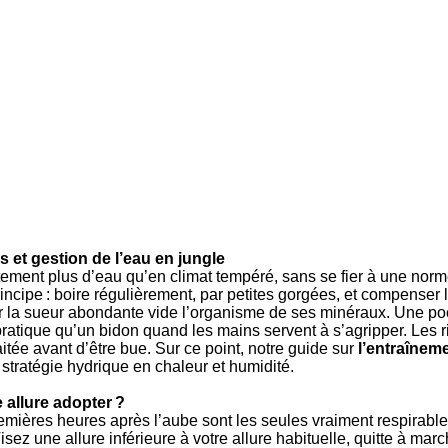
s et gestion de l’eau en jungle
tement plus d’eau qu’en climat tempéré, sans se fier à une norme
rincipe : boire régulièrement, par petites gorgées, et compenser
ar la sueur abondante vide l’organisme de ses minéraux. Une p
pratique qu’un bidon quand les mains servent à s’agripper. Les ri
aitée avant d’être bue. Sur ce point, notre guide sur
l’entraîneme
 stratégie hydrique en chaleur et humidité.
e allure adopter ?
s premières heures après l’aube sont les seules vraiment respirabl
ez une allure inférieure à votre allure habituelle, quitte à marc