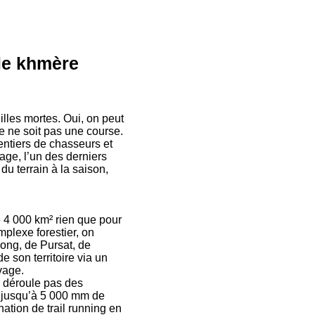
gle khmère
illes mortes. Oui, on peut
e ne soit pas une course.
entiers de chasseurs et
ge, l’un des derniers
du terrain à la saison,
 4 000 km² rien que pour
plexe forestier, on
ong, de Pursat, de
son territoire via un
vage.
ne déroule pas des
nt jusqu’à 5 000 mm de
ation de trail running en