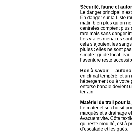
Sécurité, faune et auton
Le danger principal n’est
En danger sur la Liste ro
matin bien plus qu’on ne
centrales comptent plus 
rare mais sans danger im
Les vraies menaces sont l
cela s’ajoutent les sang
pluies : elles ne sont pa
simple : guide local, eau
l’aventure reste accessibl
Bon à savoir — autono
en climat tempéré, et un m
hébergement ou à votre g
entorse banale devient u
terrain.
Matériel de trail pour l
Le matériel se choisit p
marqués et à drainage ef
évacuent vite. Côté texti
qui reste mouillé, est à 
d’escalade et les gués.