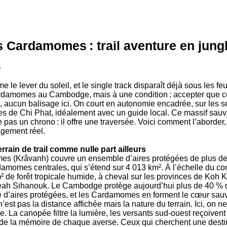
s Cardamomes : trail aventure en jun
6
 le lever du soleil, et le single track disparaît déjà sous les feu
Cardamomes au Cambodge, mais à une condition : accepter que c
d, aucun balisage ici. On court en autonomie encadrée, sur les s
s de Chi Phat, idéalement avec un guide local. Ce massif sauva
 pas un chrono : il offre une traversée. Voici comment l’aborder, 
agement réel.
ain de trail comme nulle part ailleurs
s (Krâvanh) couvre un ensemble d’aires protégées de plus de
damomes centrales, qui s’étend sur 4 013 km². À l’échelle du com
e forêt tropicale humide, à cheval sur les provinces de Koh K
h Sihanouk. Le Cambodge protège aujourd’hui plus de 40 % de 
e d’aires protégées, et les Cardamomes en forment le cœur sau
t n’est pas la distance affichée mais la nature du terrain. Ici, on 
he. La canopée filtre la lumière, les versants sud-ouest reçoive
garde la mémoire de chaque averse. Ceux qui cherchent une destin