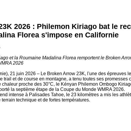
3K 2026 : Philemon Kiriago bat le re
lina Florea s'impose en Californie
6
ago et la Roumaine Madalina Florea remportent le Broken Ar
 WMRA 2026
nie), 21 juin 2026 – Le Broken Arrow 23K, l'une des épreuves le
 de trail et de course en montagne, a tenu toutes ses promesses
e chaleur proche des 30°C, le Kényan Philemon Ombogo Kiriag
mporté la septième étape de la Coupe du Monde WMRA 2026.
end intense à Palisades Tahoe, le 23 kilomètres a mis les athl
 terrain technique et de fortes températures.