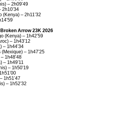
is) – 2h09'49
– 2h10'34
o (Kenya) – 2h11'32
h14'59
Broken Arrow 23K 2026
o (Kenya) – 1h42'59
roc) – 1h43'12
) – 1h44'34
 (Mexique) – 1h47'25
) – 1h48'48
) – 1h49'11
is) – 1h50'19
 1h51'00
 – 1h51'47
is) – 1h52'32