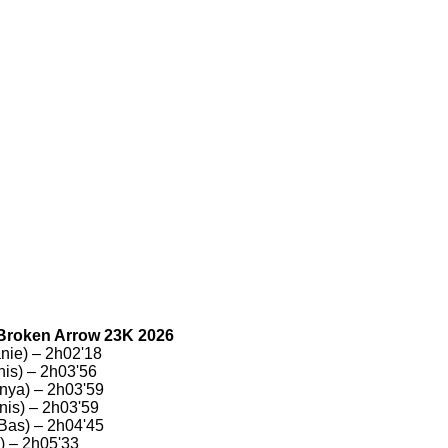
Broken Arrow 23K 2026
nie) – 2h02'18
nis) – 2h03'56
nya) – 2h03'59
is) – 2h03'59
Bas) – 2h04'45
) – 2h05'33