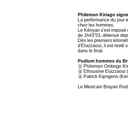
Philemon Kiriago sign
La performance du jour e
chez les hommes.
Le Kényan s'est imposé e
de 1h43'53, détenue dep
Dès les premiers kilomèt
d'Elazzaoui, il est resté
dans le final.
Podium hommes du Br
🥇 Philemon Ombogo Kir
🥈 Elhousine Elazzaoui 
🥉 Patrick Kipngeno (Ke
Le Mexicain Brayan Rodrí