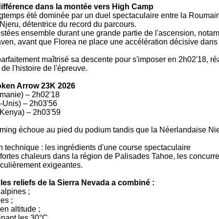
a différence dans la montée vers High Camp
gtemps été dominée par un duel spectaculaire entre la Roumain
jeru, détentrice du record du parcours.
estées ensemble durant une grande partie de l'ascension, nota
aven, avant que Florea ne place une accélération décisive dans
rfaitement maîtrisé sa descente pour s'imposer en 2h02'18, réa
e l'histoire de l'épreuve.
ken Arrow 23K 2026
manie) – 2h02'18
-Unis) – 2h03'56
(Kenya) – 2h03'59
ming échoue au pied du podium tandis que la Néerlandaise N
ain technique : les ingrédients d'une course spectaculaire
 fortes chaleurs dans la région de Palisades Tahoe, les concur
iculièrement exigeantes.
les reliefs de la Sierra Nevada a combiné :
alpines ;
es ;
n altitude ;
inant les 30°C.