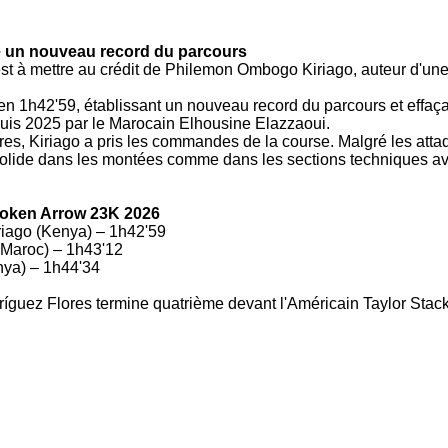
e un nouveau record du parcours
st à mettre au crédit de Philemon Ombogo Kiriago, auteur d'un
n 1h42'59, établissant un nouveau record du parcours et effaça
uis 2025 par le Marocain Elhousine Elazzaoui.
res, Kiriago a pris les commandes de la course. Malgré les att
 solide dans les montées comme dans les sections techniques ava
oken Arrow 23K 2026
iago (Kenya) – 1h42'59
(Maroc) – 1h43'12
nya) – 1h44'34
guez Flores termine quatrième devant l'Américain Taylor Stack