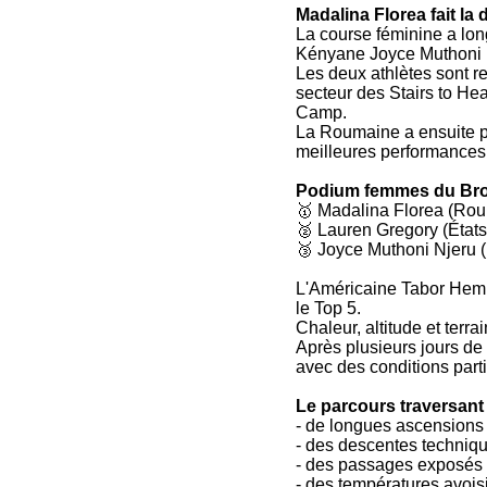
Madalina Florea fait l
La course féminine a lon
Kényane Joyce Muthoni N
Les deux athlètes sont r
secteur des Stairs to He
Camp.
La Roumaine a ensuite pa
meilleures performances d
Podium femmes du Bro
🥇 Madalina Florea (Rou
🥈 Lauren Gregory (États
🥉 Joyce Muthoni Njeru 
L'Américaine Tabor Hem
le Top 5.
Chaleur, altitude et terr
Après plusieurs jours de
avec des conditions part
Le parcours traversant 
- de longues ascensions 
- des descentes techniqu
- des passages exposés e
- des températures avois